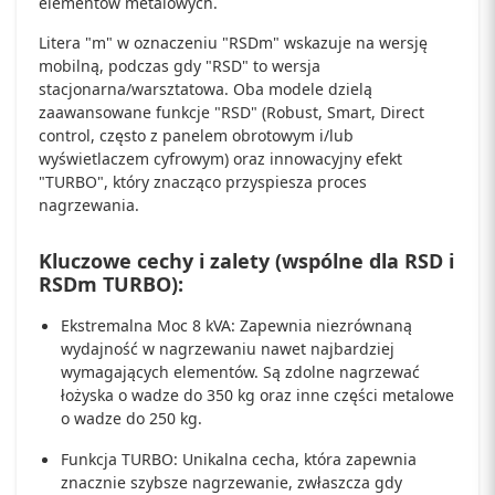
elementów metalowych.
Litera "m" w oznaczeniu "RSDm" wskazuje na wersję
mobilną, podczas gdy "RSD" to wersja
stacjonarna/warsztatowa. Oba modele dzielą
zaawansowane funkcje "RSD" (Robust, Smart, Direct
control, często z panelem obrotowym i/lub
wyświetlaczem cyfrowym) oraz innowacyjny efekt
"TURBO", który znacząco przyspiesza proces
nagrzewania.
Kluczowe cechy i zalety (wspólne dla RSD i
RSDm TURBO):
Ekstremalna Moc 8 kVA: Zapewnia niezrównaną
wydajność w nagrzewaniu nawet najbardziej
wymagających elementów. Są zdolne nagrzewać
łożyska o wadze do 350 kg oraz inne części metalowe
o wadze do 250 kg.
Funkcja TURBO: Unikalna cecha, która zapewnia
znacznie szybsze nagrzewanie, zwłaszcza gdy