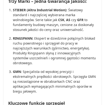
Trzy Marki – Jedna Gwarancja Jakości:
STIEBER (Altra Industrial Motion):
Światowy
standard i najczęściej wybierana marka
wolnobiegów. Serie takie jak
CSK
,
AS
czy
GFR
to
fundamenty budowy maszyn, cenione za doskonały
stosunek jakości do ceny oraz uniwersalność.
RINGSPANN:
Ekspert w dziedzinie potężnych blokad
ruchu powrotnego i sprzęgieł do pracy w
najcięższych warunkach (górnictwo, energetyka).
Produkty Ringspann słyną z innowacyjnych
systemów uszczelnień i ogromnej gęstości momentu
obrotowego.
GMN:
Specjalista od wysokiej precyzji i
ekstremalnych prędkości obrotowych. Sprzęgła GMN
są niezastąpione w obrabiarkach CNC oraz
aplikacjach wymagających minimalnych oporów w
biegu jałowym.
Kluczowe funkcje sprzęgieł