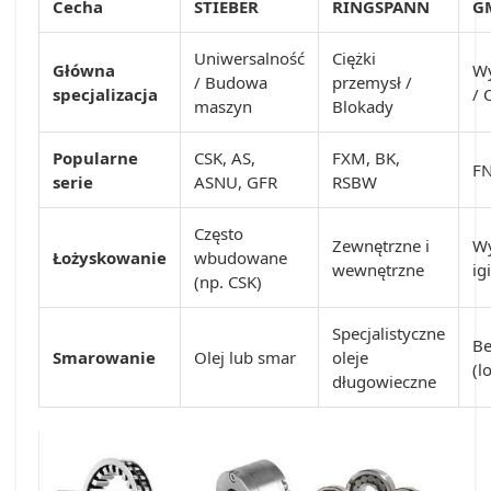
Cecha
STIEBER
RINGSPANN
G
Uniwersalność
Ciężki
Główna
Wy
/ Budowa
przemysł /
specjalizacja
/ 
maszyn
Blokady
Popularne
CSK, AS,
FXM, BK,
FN
serie
ASNU, GFR
RSBW
Często
Zewnętrzne i
W
Łożyskowanie
wbudowane
wewnętrzne
ig
(np. CSK)
Specjalistyczne
Be
Smarowanie
Olej lub smar
oleje
(l
długowieczne