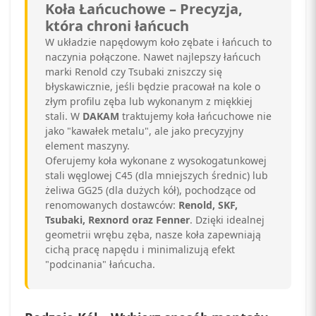
Koła Łańcuchowe – Precyzja,
która chroni łańcuch
W układzie napędowym koło zębate i łańcuch to
naczynia połączone. Nawet najlepszy łańcuch
marki Renold czy Tsubaki zniszczy się
błyskawicznie, jeśli będzie pracował na kole o
złym profilu zęba lub wykonanym z miękkiej
stali. W
DAKAM
traktujemy koła łańcuchowe nie
jako "kawałek metalu", ale jako precyzyjny
element maszyny.
Oferujemy koła wykonane z wysokogatunkowej
stali węglowej C45 (dla mniejszych średnic) lub
żeliwa GG25 (dla dużych kół), pochodzące od
renomowanych dostawców:
Renold, SKF,
Tsubaki, Rexnord oraz Fenner
. Dzięki idealnej
geometrii wrębu zęba, nasze koła zapewniają
cichą pracę napędu i minimalizują efekt
"podcinania" łańcucha.