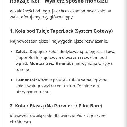
Rodzaje Kół – Wybierz sposób montażu
W zależności od tego, jak chcesz zamontować koło na
wale, oferujemy trzy główne typy:
1. Koła pod Tuleje TaperLock (System Gotowy)
Najnowocześniejsze i najwygodniejsze rozwiązanie.
Zaleta:
Kupujesz koło i dedykowaną tuleję zaciskową
(Taper Bush) z gotowym otworem i rowkiem pod
wpust.
Montaż trwa 5 minut
i nie wymaga wizyty u
tokarza.
Demontaż:
Równie prosty – tuleja sama "zpycha"
koło z wału po wykręceniu śrub. Idealne dla
utrzymania ruchu.
2. Koła z Piastą (Na Rozwiert / Pilot Bore)
Klasyczne rozwiązanie dla warsztatów z zapleczem
obróbczym.