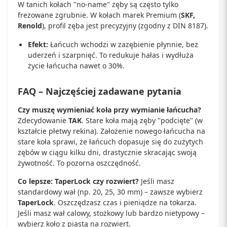
W tanich kołach "no-name" zęby są często tylko
frezowane zgrubnie. W kołach marek Premium (
SKF,
Renold
), profil zęba jest precyzyjny (zgodny z DIN 8187).
Efekt:
Łańcuch wchodzi w zazębienie płynnie, bez
uderzeń i szarpnięć. To redukuje hałas i wydłuża
życie łańcucha nawet o 30%.
FAQ – Najczęściej zadawane pytania
Czy muszę wymieniać koła przy wymianie łańcucha?
Zdecydowanie
TAK
. Stare koła mają zęby "podcięte" (w
kształcie płetwy rekina). Założenie nowego łańcucha na
stare koła sprawi, że łańcuch dopasuje się do zużytych
zębów w ciągu kilku dni, drastycznie skracając swoją
żywotność. To pozorna oszczędność.
Co lepsze: TaperLock czy rozwiert?
Jeśli masz
standardowy wał (np. 20, 25, 30 mm) – zawsze wybierz
TaperLock
. Oszczędzasz czas i pieniądze na tokarza.
Jeśli masz wał calowy, stożkowy lub bardzo nietypowy –
wybierz koło z piastą na rozwiert.