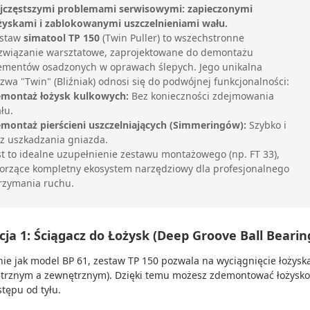
jczęstszymi problemami serwisowymi: zapieczonymi
żyskami i zablokowanymi uszczelnieniami wału.
staw
simatool TP 150
(Twin Puller) to wszechstronne
związanie warsztatowe, zaprojektowane do demontażu
ementów osadzonych w oprawach ślepych. Jego unikalna
zwa "Twin" (Bliźniak) odnosi się do podwójnej funkcjonalności:
montaż łożysk kulkowych:
Bez konieczności zdejmowania
łu.
montaż pierścieni uszczelniających (Simmeringów):
Szybko i
z uszkadzania gniazda.
st to idealne uzupełnienie zestawu montażowego (np. FT 33),
orzące kompletny ekosystem narzędziowy dla profesjonalnego
rzymania ruchu.
ja 1: Ściągacz do Łożysk (Deep Groove Ball Bearin
ie jak model BP 61, zestaw TP 150 pozwala na wyciągnięcie łożysk
rznym a zewnętrznym). Dzięki temu możesz zdemontować łożysko 
tępu od tyłu.