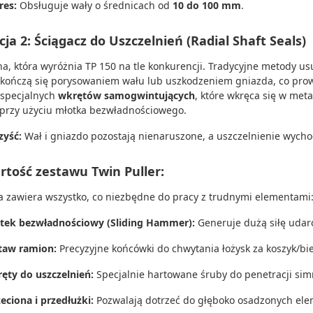
res:
Obsługuje wały o średnicach od
10 do 100 mm
.
ja 2: Ściągacz do Uszczelnień (Radial Shaft Seals)
ha, która wyróżnia TP 150 na tle konkurencji. Tradycyjne metody 
 kończą się porysowaniem wału lub uszkodzeniem gniazda, co prow
specjalnych
wkrętów samogwintujących
, które wkręca się w met
 przy użyciu młotka bezwładnościowego.
zyść:
Wał i gniazdo pozostają nienaruszone, a uszczelnienie wychod
rtość zestawu Twin Puller:
a zawiera wszystko, co niezbędne do pracy z trudnymi elementami
tek bezwładnościowy (Sliding Hammer):
Generuje dużą siłę udar
taw ramion:
Precyzyjne końcówki do chwytania łożysk za koszyk/bie
ęty do uszczelnień:
Specjalnie hartowane śruby do penetracji si
eciona i przedłużki:
Pozwalają dotrzeć do głęboko osadzonych el