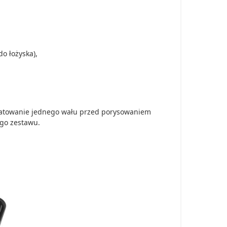
do łożyska),
 uratowanie jednego wału przed porysowaniem
ego zestawu.