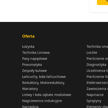
Oferta
Łożyska
Technika sm
Technika Liniowa
Loctite
Pasy napędowe
Pierścienie 
Pneumatyka
Diagnostyka
Zespoły kulowe
Uczelnienia 
Łańcuchy, koła łańcuchowe
Pierścienie N
Reduktory, Motoreduktory,
Elektrowrzec
Wariatory
Zawieszenia 
Listwy i koła zębate modułowe
Napinacze
Nagrzewnice indukcyjne
Sprężyny
Narzędzia
Elementy złą