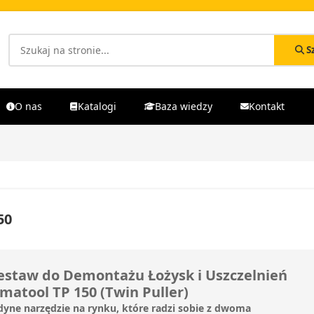
S
O nas
Katalogi
Baza wiedzy
Kontakt
50
estaw do Demontażu Łożysk i Uszczelnień
imatool TP 150 (Twin Puller)
dyne narzędzie na rynku, które radzi sobie z dwoma