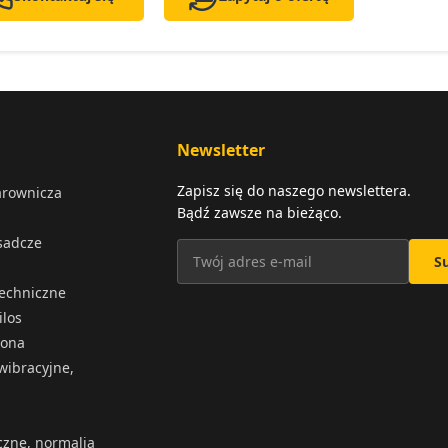
Newsletter
Zapisz się do naszego newslettera.
arownicza
Bądź zawsze na bieżąco.
osadcze
S
techniczne
ilos
iona
wibracyjne,
czne, normalia