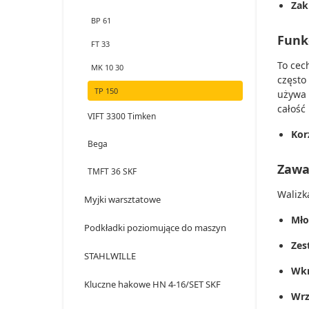
Zak
BP 61
Funkc
FT 33
To cec
MK 10 30
często
TP 150
używa 
całość
VIFT 3300 Timken
Kor
Bega
Zawa
TMFT 36 SKF
Walizk
Myjki warsztatowe
Mło
Podkładki poziomujące do maszyn
Zes
STAHLWILLE
Wkr
Kluczne hakowe HN 4-16/SET SKF
Wrz