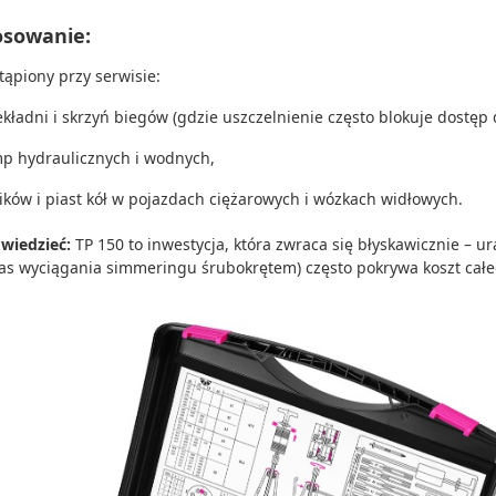
osowanie:
tąpiony przy serwisie:
ekładni i skrzyń biegów (gdzie uszczelnienie często blokuje dostęp 
p hydraulicznych i wodnych,
ników i piast kół w pojazdach ciężarowych i wózkach widłowych.
wiedzieć:
TP 150 to inwestycja, która zwraca się błyskawicznie –
as wyciągania simmeringu śrubokrętem) często pokrywa koszt cał