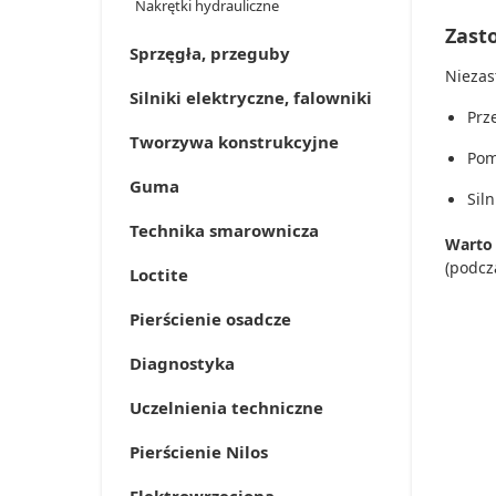
Nakrętki hydrauliczne
Zast
Sprzęgła, przeguby
Niezas
Silniki elektryczne, falowniki
Prz
Tworzywa konstrukcyjne
Pom
Guma
Sil
Technika smarownicza
Warto 
(podcz
Loctite
Pierścienie osadcze
Diagnostyka
Uczelnienia techniczne
Pierścienie Nilos