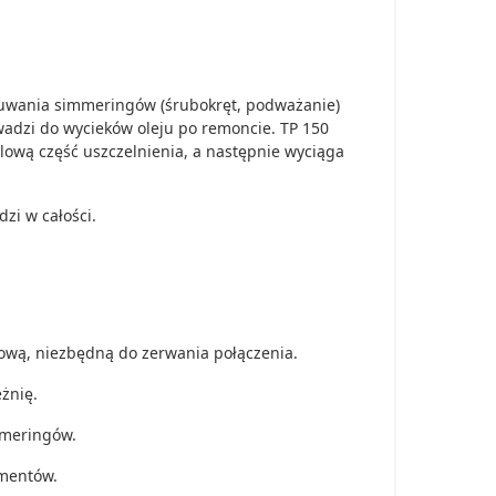
usuwania simmeringów (śrubokręt, podważanie)
adzi do wycieków oleju po remoncie. TP 150
alową część uszczelnienia, a następnie wyciąga
zi w całości.
:
ową, niezbędną do zerwania połączenia.
żnię.
mmeringów.
ementów.