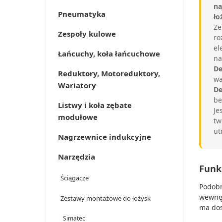
na
Pneumatyka
ło
Ze
Zespoły kulowe
ro
el
Łańcuchy, koła łańcuchowe
na
De
Reduktory, Motoreduktory,
wa
Wariatory
De
be
Listwy i koła zębate
Je
modułowe
tw
ut
Nagrzewnice indukcyjne
Narzędzia
Funkc
Ściągacze
Podobn
wewnęt
Zestawy montażowe do łożysk
ma dos
Simatec