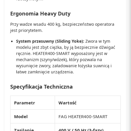
Ergonomia Heavy Duty
Przy wadze wsadu 400 kg, bezpieczeństwo operatora
jest priorytetem.
System przesuwny (Sliding Yoke):
Zwora w tym
modelu jest zbyt ciężka, by ją bezpiecznie dźwigać
ręcznie. HEATER400-SMART wyposażony jest w
mechanizm (szyny/wózek), który pozwala na
wysunięcie zwory, załadowanie łożyska suwnicą i
łatwe zamknięcie urządzenia.
Specyfikacja Techniczna
Parametr
Wartość
Model
FAG HEATER400-SMART
Zasilanie
400 V / 50 Hz (3-fazy)