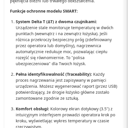
pęknięcia bieżni lub trwałego odkształcenia.
Funkcje ochronne modelu SMART:
System Delta T (ΔT) z dwoma czujnikami:
Urządzenie stale monitoruje temperaturę w dwóch
punktach (wewnątrz i na zewnątrz łożyska). Jeśli
różnica przekroczy bezpieczny próg (zdefiniowany
przez operatora lub domyślny), nagrzewnica
automatycznie redukuje moc, pozwalając ciepłu
rozejść się równomiernie. To "polisa
ubezpieczeniowa" dla Twoich łożysk.
Pełna identyfikowalność (Traceability):
Każdy
proces nagrzewania jest zapisywany w pamięci
urządzenia. Możesz wygenerować raport (przez USB)
potwierdzający, że drogie łożysko główne zostało
zamontowane zgodnie ze sztuką.
Komfort obsługi:
Kolorowy ekran dotykowy (3.5") z
intuicyjnym interfejsem prowadzi operatora krok po
kroku, wyświetlając wykres temperatury w czasie
rzeczywistym.