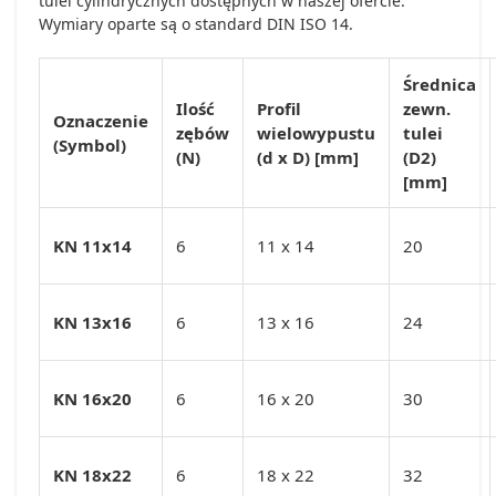
tulei cylindrycznych dostępnych w naszej ofercie.
Wymiary oparte są o standard DIN ISO 14.
Średnica
Ilość
Profil
zewn.
Oznaczenie
zębów
wielowypustu
tulei
(Symbol)
(N)
(d x D) [mm]
(D2)
[mm]
KN 11x14
6
11 x 14
20
KN 13x16
6
13 x 16
24
KN 16x20
6
16 x 20
30
KN 18x22
6
18 x 22
32