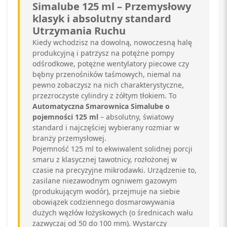
Simalube 125 ml – Przemysłowy
klasyk i absolutny standard
Utrzymania Ruchu
Kiedy wchodzisz na dowolną, nowoczesną halę
produkcyjną i patrzysz na potężne pompy
odśrodkowe, potężne wentylatory piecowe czy
bębny przenośników taśmowych, niemal na
pewno zobaczysz na nich charakterystyczne,
przezroczyste cylindry z żółtym tłokiem. To
Automatyczna Smarownica Simalube o
pojemności 125 ml
– absolutny, światowy
standard i najczęściej wybierany rozmiar w
branży przemysłowej.
Pojemność 125 ml to ekwiwalent solidnej porcji
smaru z klasycznej tawotnicy, rozłożonej w
czasie na precyzyjne mikrodawki. Urządzenie to,
zasilane niezawodnym ogniwem gazowym
(produkującym wodór), przejmuje na siebie
obowiązek codziennego dosmarowywania
dużych węzłów łożyskowych (o średnicach wału
zazwyczaj od 50 do 100 mm). Wystarczy