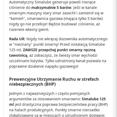
Automatyczny Simalube generuje powoli rosnące
ciśnienie do
maksymalnie 5 barów
. Jeśli w kanale
smarnym maszyny stary smar zasechł i zamienił się w
"kamień", smarownica gazowa (mająca tylko 5 barów)
nigdy go nie przebije! Będzie budować ciśnienie, aż
rozerwie własny gwint.
Rada UR:
Nigdy nie wkręcaj dozownika automatycznego
w "nieznany" punkt smarny! Przed instalacją Simalube
125 ml,
ZAWSZE przepchaj punkt smarny ręczną
tawotnicą
, aż zobaczysz, że świeży smar wychodzi
szczelinami łożyska. Tylko udrożniony kanał pozwala na
poprawne działanie napędu gazowego!
Prewencyjne Utrzymanie Ruchu w strefach
niebezpiecznych (BHP)
Jednym z najważniejszych i często pomijanych
argumentów za stosowaniem smarownic
Simalube 125
ml
jest drastyczna poprawa bezpieczeństwa pracy (BHP)
na halach produkcyjnych. Punkty smarne nierzadko
zlokalizowane są w miejscach o utrudnionym dostępie: