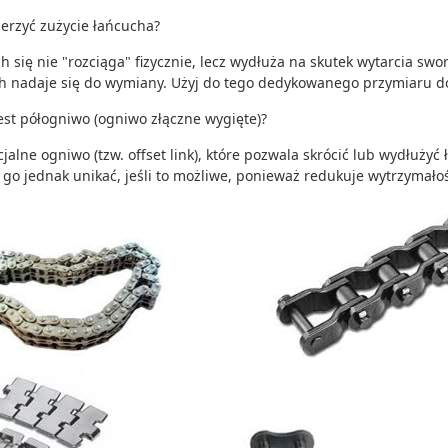
ierzyć zużycie łańcucha?
h się nie "rozciąga" fizycznie, lecz wydłuża na skutek wytarcia swor
h nadaje się do wymiany. Użyj do tego dedykowanego przymiaru d
jest półogniwo (ogniwo złączne wygięte)?
cjalne ogniwo (tzw. offset link), które pozwala skrócić lub wydłużyć
 go jednak unikać, jeśli to możliwe, ponieważ redukuje wytrzymało