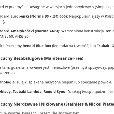
rd w przemyśle. Dostępne w wersjach jednorzędowych (Simplex), dw
ndard Europejski (Norma BS / ISO 606):
Najpopularniejszy w Polsce
-1).
ndard Amerykański (Norma ANSI):
Wzmocniona konstrukcja, mniej
 ANSI 60, ANSI 80.
ki:
Polecamy
Renold Blue Box
(legendarna trwałość) lub
Tsubaki 
ńcuchy Bezobsługowe (Maintenance-Free)
e tam, gdzie smarowanie jest niemożliwe (przemysł spożywczy, pap
zczenia).
hnologia:
Tulejki spiekane nasycone olejem lub specjalne powłoki.
ykłady:
Tsubaki Lambda
,
Renold Syno
. Działają tysiące godzin be
ńcuchy Nierdzewne i Niklowane (Stainless & Nickel Plate
cy w wodzie, kwasach i przemyśle spożywczym.