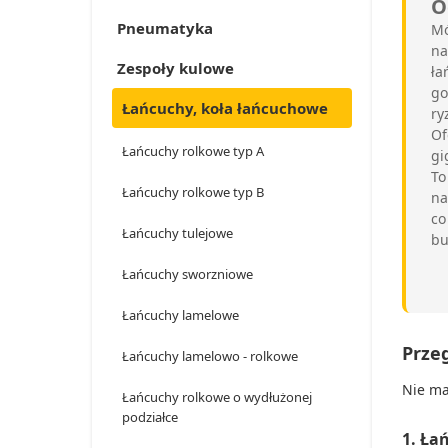
O
Pneumatyka
Mó
na
Zespoły kulowe
ła
go
Łańcuchy, koła łańcuchowe
ry
Of
Łańcuchy rolkowe typ A
gi
To
Łańcuchy rolkowe typ B
na
co
Łańcuchy tulejowe
bu
Łańcuchy sworzniowe
Łańcuchy lamelowe
Prze
Łańcuchy lamelowo - rolkowe
Nie ma
Łańcuchy rolkowe o wydłużonej
podziałce
1. Ła