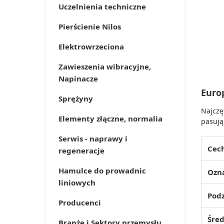
Uczelnienia techniczne
Pierścienie Nilos
Elektrowrzeciona
Zawieszenia wibracyjne,
Napinacze
Europ
Sprężyny
Najczę
Elementy złączne, normalia
pasują
Serwis - naprawy i
Cec
regeneracje
Hamulce do prowadnic
Ozn
liniowych
Podz
Producenci
Śred
Branże i Sektory przemysłu