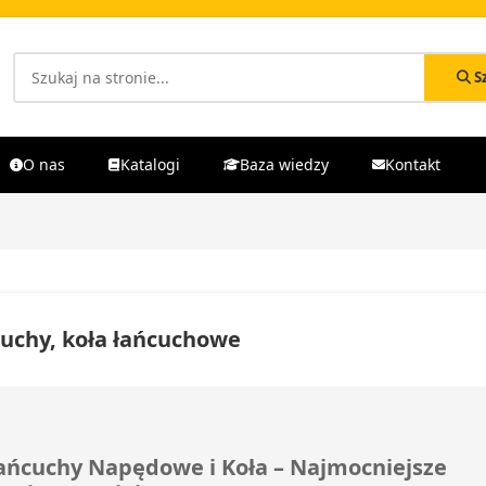
S
O nas
Katalogi
Baza wiedzy
Kontakt
uchy, koła łańcuchowe
ańcuchy Napędowe i Koła – Najmocniejsze