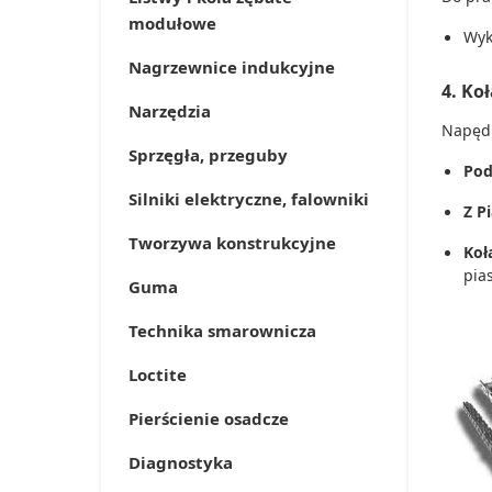
modułowe
Wyk
Nagrzewnice indukcyjne
4. Ko
Narzędzia
Napęd 
Sprzęgła, przeguby
Pod
Silniki elektryczne, falowniki
Z P
Tworzywa konstrukcyjne
Koł
pias
Guma
Technika smarownicza
Loctite
Pierścienie osadcze
Diagnostyka