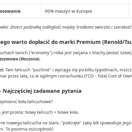
tosowanie
90% maszyn w Europie
wka: Zmierz podziałkę (odległość między środkami sworzni) i szerokoś
zego warto dopłacić do marki Premium (Renold/Tsu
uchach tanich ("economy") rolka jest zwijana z blachy (widać szew
zszwowa (tłoczona)
.
kt:
Tani łańcuch "puchnie" i wyciąga się po kilku tygodniach, nisz
iar przez lata, co w ogólnym rozrachunku (TCO - Total Cost of Own
– Najczęściej zadawane pytania
wymienić koła łańcuchowe?
 jest prosta: Nowy łańcuch = Nowe koła.
nie nowego łańcucha na stare, "podcięte" zęby kół spowoduje jego 
dni. To pozorna oszczędność.