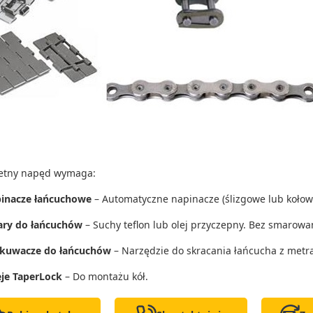
etny napęd wymaga:
inacze łańcuchowe
– Automatyczne napinacze (ślizgowe lub kołow
ry do łańcuchów
– Suchy teflon lub olej przyczepny. Bez smarowan
kuwacze do łańcuchów
– Narzędzie do skracania łańcucha z metra
eje TaperLock
– Do montażu kół.