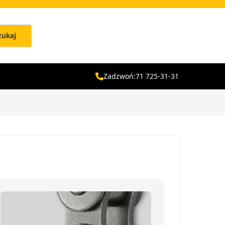
zukaj
Zadzwoń:
71 725-31-31