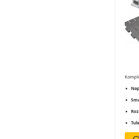
Kompl
Nap
Sma
Roz
Tul