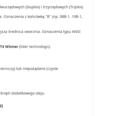
urzędowych (Duplex) i trzyrzędowych (Triplex).
. Oznaczenia z końcówką "B" (np. 08B-1, 10B-1,
sza średnica sworznia. Oznaczenia typu ANSI
GT4 Winner
(lider technologii).
ierniczy) lub niepożądane (czyste
z kropli dodatkowego oleju.
d)