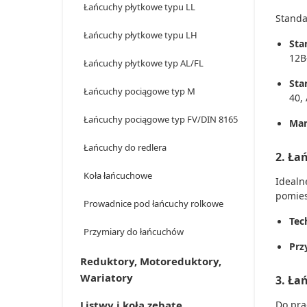
Łańcuchy płytkowe typu LL
Standa
Łańcuchy płytkowe typu LH
Sta
12B
Łańcuchy płytkowe typ AL/FL
Sta
Łańcuchy pociągowe typ M
40,
Łańcuchy pociągowe typ FV/DIN 8165
Mar
Łańcuchy do redlera
2. Ła
Koła łańcuchowe
Idealn
pomies
Prowadnice pod łańcuchy rolkowe
Tec
Przymiary do łańcuchów
Prz
Reduktory, Motoreduktory,
Wariatory
3. Ła
Do pra
Listwy i koła zębate