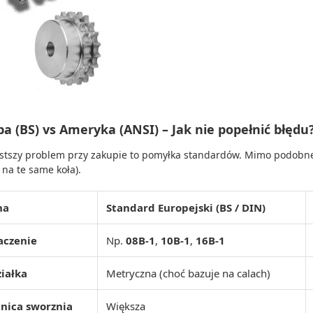
a (BS) vs Ameryka (ANSI) – Jak nie popełnić błędu
stszy problem przy zakupie to pomyłka standardów. Mimo podobn
 na te same koła).
ha
Standard Europejski (BS / DIN)
aczenie
Np.
08B-1
,
10B-1
,
16B-1
iałka
Metryczna (choć bazuje na calach)
nica sworznia
Większa