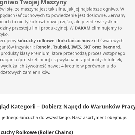
gniwo Twojej Maszyny
wi się, że maszyna jest tak silna, jak jej najsłabsze ogniwo. W
pędach łańcuchowych to powiedzenie jest dosłowne. Zerwany
ńcuch to nie tylko koszt nowej części, ale przede wszystkim
dziny przestoju linii produkcyjnej. W
DAKAM
eliminujemy to
zyko.
erujemy
łańcuchy rolkowe i koła łańcuchowe
od światowych
gantów inżynierii:
Renold, Tsubaki, IWIS, SKF oraz Rexnord
.
 produkty klasy Premium, które przechodzą proces wstępnego
ciągania (pre-stretching) i są wykonane z jednolitych tulejek,
 wydłuża ich żywotność nawet 4-krotnie w porównaniu do
dżetowych zamienników.
gląd Kategorii – Dobierz Napęd do Warunków Prac
 jednego łańcucha do wszystkiego. Nasz asortyment obejmuje:
ńcuchy Rolkowe (Roller Chains)