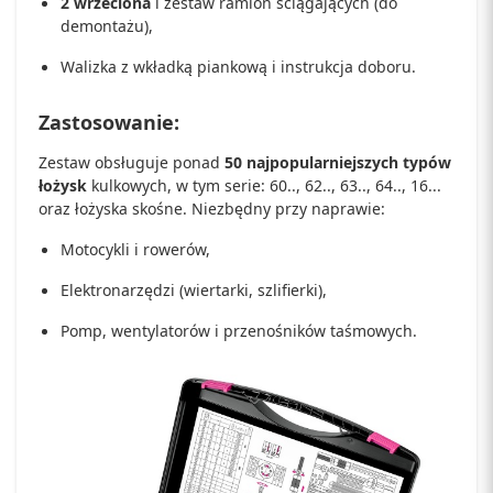
2 wrzeciona
i zestaw ramion ściągających (do
demontażu),
Walizka z wkładką piankową i instrukcja doboru.
Zastosowanie:
Zestaw obsługuje ponad
50 najpopularniejszych typów
łożysk
kulkowych, w tym serie: 60.., 62.., 63.., 64.., 16...
oraz łożyska skośne. Niezbędny przy naprawie:
Motocykli i rowerów,
Elektronarzędzi (wiertarki, szlifierki),
Pomp, wentylatorów i przenośników taśmowych.