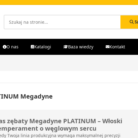
S
O nas
Katalogi
Baza wiedzy
Kontakt
TINUM Megadyne
as zębaty Megadyne PLATINUM – Włoski
emperament o węglowym sercu
edy Twoja linia produkcyjna wymaga maksymalnej precyzji