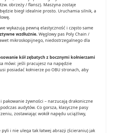
tzw. obrzeży / flansz). Maszyna zostaje
ędzie biegł idealnie prosto. Uruchamia silnik, a
udowę.
owe wykazują pewną elastyczność i często same
sztywne wzdłużnie.
Węglowy pas Poly Chain /
awet mikroskopijnego, niedostrzegalnego dla
osowanie kół zębatych z bocznymi kołnierzami
a mówi: jeśli pracujesz na napędzie
si posiadać kołnierze po OBU stronach, aby
y i pakowanie żywności – narzucają drakoniczne
 podczas audytów. Co gorsza, klasyczne pasy
zeniu, zostawiając wokół napędu uciążliwy,
li i nie ulega tak łatwej abrazji (ścieraniu) jak