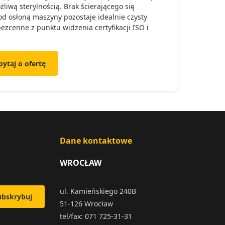
wą sterylnością. Brak ścierającego się
od osłoną maszyny pozostaje idealnie czysty
bezcenne z punktu widzenia certyfikacji ISO i
pytaj o ofertę
Dane kontaktowe
WROCŁAW
ul. Kamieńskiego 240B
ubskrybuj
51-126 Wrocław
tel/fax: 071 725-31-31