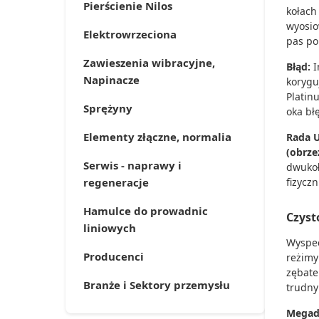
Pierścienie Nilos
kołach
wyosio
Elektrowrzeciona
pas po
Zawieszenia wibracyjne,
Błąd:
I
Napinacze
koryguj
Platin
Sprężyny
oka bł
Elementy złączne, normalia
Rada 
(obrz
Serwis - naprawy i
dwukoł
regeneracje
fizycz
Hamulce do prowadnic
Czyst
liniowych
Wyspec
Producenci
reżimy
zębate
Branże i Sektory przemysłu
trudny
Megad