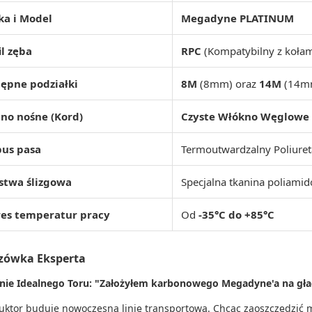
ka i Model
Megadyne PLATINUM
il zęba
RPC
(Kompatybilny z kołam
ępne podziałki
8M
(8mm) oraz
14M
(14m
no nośne (Kord)
Czyste Włókno Węglowe 
pus pasa
Termoutwardzalny Poliure
stwa ślizgowa
Specjalna tkanina poliam
res temperatur pracy
Od
-35°C do +85°C
zówka Eksperta
nie Idealnego Toru: "Założyłem karbonowego Megadyne'a na gład
uktor buduje nowoczesną linię transportową. Chcąc zaoszczędzić