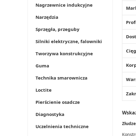
Nagrzewnice indukcyjne
Mar
Narzędzia
Prof
Sprzęgła, przeguby
Dost
Silniki elektryczne, falowniki
Cięg
Tworzywa konstrukcyjne
Kor
Guma
Technika smarownicza
War
Loctite
Zak
Pierścienie osadcze
Wska
Diagnostyka
Złudze
Uczelnienia techniczne
Konstr