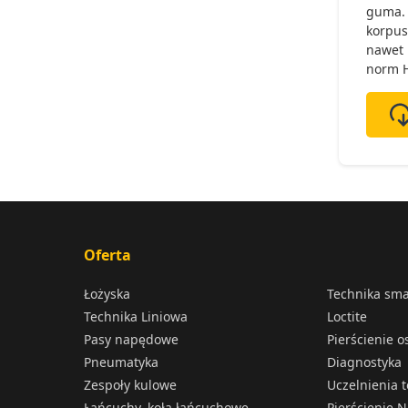
guma. 
korpus
nawet 
norm 
Oferta
Łożyska
Technika sm
Technika Liniowa
Loctite
Pasy napędowe
Pierścienie 
Pneumatyka
Diagnostyka
Zespoły kulowe
Uczelnienia 
Łańcuchy, koła łańcuchowe
Pierścienie N