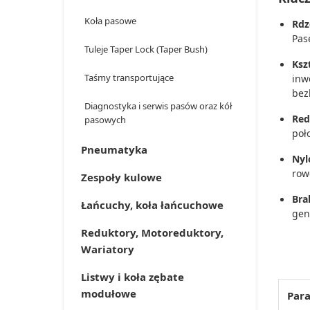
Koła pasowe
Rdz
Pas
Tuleje Taper Lock (Taper Bush)
Ksz
Taśmy transportujące
inw
bez
Diagnostyka i serwis pasów oraz kół
Red
pasowych
poł
Pneumatyka
Nyl
row
Zespoły kulowe
Bra
Łańcuchy, koła łańcuchowe
gen
Reduktory, Motoreduktory,
Wariatory
Listwy i koła zębate
modułowe
Para