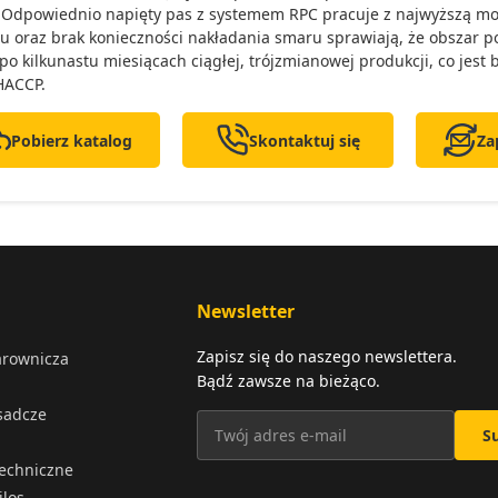
Odpowiednio napięty pas z systemem RPC pracuje z najwyższą możli
u oraz brak konieczności nakładania smaru sprawiają, że obszar p
po kilkunastu miesiącach ciągłej, trójzmianowej produkcji, co jest 
HACCP.
Pobierz katalog
Skontaktuj się
Za
Newsletter
Zapisz się do naszego newslettera.
arownicza
Bądź zawsze na bieżąco.
osadcze
S
techniczne
ilos