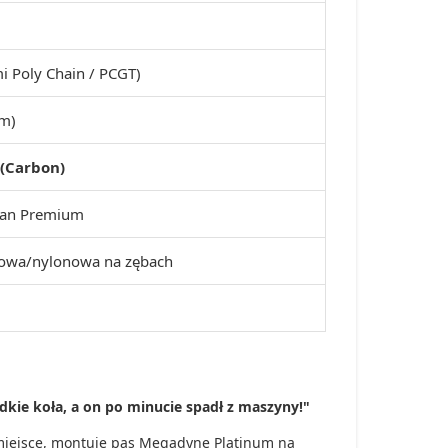
i Poly Chain / PCGT)
m)
(Carbon)
tan Premium
idowa/nylonowa na zębach
kie koła, a on po minucie spadł z maszyny!"
 miejsce, montuje pas Megadyne Platinum na