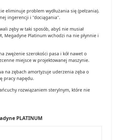
ie eliminuje problem wydłużania się (pełzania).
ej ingerencji i "dociągania".
wali zęby w taki sposób, abyś nie musiał
M, Megadyne Platinum wchodzi na nie płynnie i
 zwężenie szerokości pasa i kół nawet o
zcenne miejsce w projektowanej maszynie.
wa na zębach amortyzuje uderzenia zęba o
rę pracy napędu.
ańcuchy rozwiązaniem sterylnym, które nie
egadyne PLATINUM