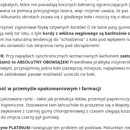
 zębatych, które nie posiadają bocznych kołnierzy ograniczających (
wana za pomocą precyzyjnego lasera, więc inżynier uważa, że pas b
 kilkunastu obrotach zsuwa się z gładkiego koła i niszczy się o ob
nżynier zignorował fizykę sztywnych kordów! O ile tanie pasy gum
ą swój tor lotu, o tyle
kordy z włókna węglowego są bezlitośnie 
um ma naturalną tendencję do "schodzenia" z koła pod wpływem n
ędu osiowości lub skręcenia ramy pod obciążeniem!
UR:
Przy napędach synchronicznych wzmacnianych karbonem
zast
eżami) to ABSOLUTNY OBOWIĄZEK!
Prawidłowa praktyka inżyniersk
owym, przynajmniej jedno koło (zazwyczaj mniejsze, napędowe) mu
nie zablokować pasowi możliwość ucieczki na boki.
ość w przemyśle opakowaniowym i farmacji
jalizowane rynki – takie jak produkcja leków, przemysł papiernicz
 higieniczne. Stosowanie tam łańcuchów to proszenie się o kłopoty
 (wykonane z czarnej gumy chloroprenowej) z czasem ulegają łuszc
 do zmycia czarny pył gumowy.
yne PLATINUM
rozwiązuje ten problem od podstaw. Poliuretan nie py