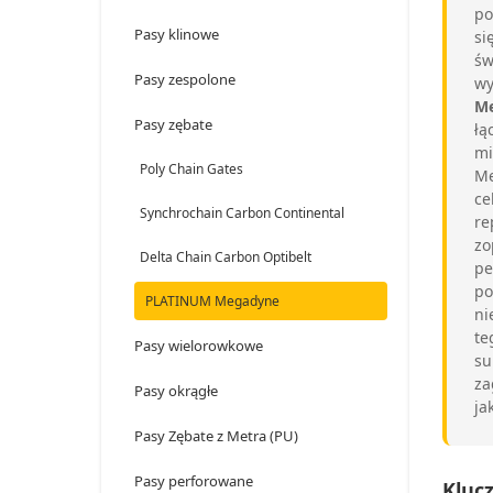
po
Pasy klinowe
si
św
Pasy zespolone
wy
M
Pasy zębate
łą
mi
Poly Chain Gates
Me
ce
Synchrochain Carbon Continental
re
zo
Delta Chain Carbon Optibelt
pe
po
PLATINUM Megadyne
ni
te
Pasy wielorowkowe
su
za
Pasy okrągłe
ja
Pasy Zębate z Metra (PU)
Pasy perforowane
Kluc