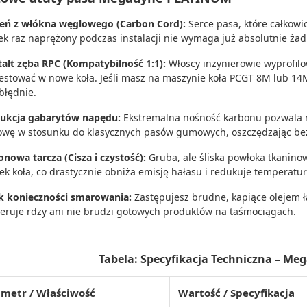
eń z włókna węglowego (Carbon Cord):
Serce pasa, które całkowic
ek raz naprężony podczas instalacji nie wymaga już absolutnie żadn
tałt zęba RPC (Kompatybilność 1:1):
Włoscy inżynierowie wyprofilo
estować w nowe koła. Jeśli masz na maszynie koła PCGT 8M lub 14
błędnie.
ukcja gabarytów napędu:
Ekstremalna nośność karbonu pozwala na
owę w stosunku do klasycznych pasów gumowych, oszczędzając be
onowa tarcza (Cisza i czystość):
Gruba, ale śliska powłoka tkanino
ek koła, co drastycznie obniża emisję hałasu i redukuje temperatu
k konieczności smarowania:
Zastępujesz brudne, kapiące olejem ł
eruje rdzy ani nie brudzi gotowych produktów na taśmociągach.
Tabela: Specyfikacja Techniczna – M
metr / Właściwość
Wartość / Specyfikacja