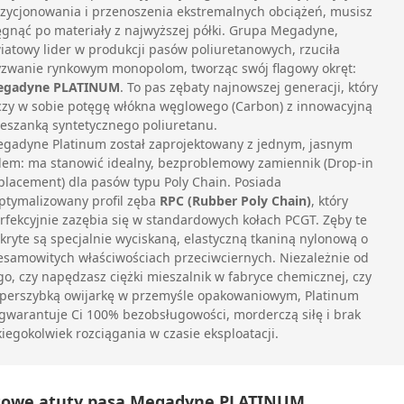
zycjonowania i przenoszenia ekstremalnych obciążeń, musisz
ęgnąć po materiały z najwyższej półki. Grupa Megadyne,
iatowy lider w produkcji pasów poliuretanowych, rzuciła
zwanie rynkowym monopolom, tworząc swój flagowy okręt:
egadyne PLATINUM
. To pas zębaty najnowszej generacji, który
czy w sobie potęgę włókna węglowego (Carbon) z innowacyjną
eszanką syntetycznego poliuretanu.
gadyne Platinum został zaprojektowany z jednym, jasnym
lem: ma stanowić idealny, bezproblemowy zamiennik (Drop-in
placement) dla pasów typu Poly Chain. Posiada
ptymalizowany profil zęba
RPC (Rubber Poly Chain)
, który
rfekcyjnie zazębia się w standardowych kołach PCGT. Zęby te
kryte są specjalnie wyciskaną, elastyczną tkaniną nylonową o
esamowitych właściwościach przeciwciernych. Niezależnie od
go, czy napędzasz ciężki mieszalnik w fabryce chemicznej, czy
perszybką owijarkę w przemyśle opakowaniowym, Platinum
gwarantuje Ci 100% bezobsługowości, morderczą siłę i brak
kiegokolwiek rozciągania w czasie eksploatacji.
zowe atuty pasa Megadyne PLATINUM