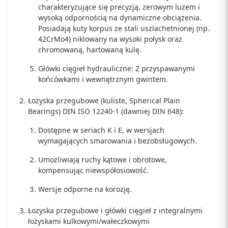
charakteryzujące się precyzją, zerowym luzem i
wysoką odpornością na dynamiczne obciążenia.
Posiadają kuty korpus ze stali uszlachetnionej (np.
42CrMo4) niklowany na wysoki połysk oraz
chromowaną, hartowaną kulę.
Główki cięgieł hydrauliczne: Z przyspawanymi
końcówkami i wewnętrznym gwintem.
Łożyska przegubowe (kuliste, Spherical Plain
Bearings) DIN ISO 12240-1 (dawniej DIN 648):
Dostępne w seriach K i E, w wersjach
wymagających smarowania i bezobsługowych.
Umożliwiają ruchy kątowe i obrotowe,
kompensując niewspółosiowość.
Wersje odporne na korozję.
Łożyska przegubowe i główki cięgieł z integralnymi
łożyskami kulkowymi/wałeczkowymi