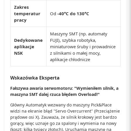
Zakres
temperatur
Od
-40°C do 130°C
pracy
Maszyny SMT (np. automaty
Dedykowane
FUJI), szybka robotyka,
aplikacje
miniaturowe śruby i prowadnice
NSK
z silnikami o małej mocy,
aplikacje chłodnicze
Wskazówka Eksperta
Fałszywa awaria serwomotoru: "Wymieniłem silnik, a
maszyna SMT dalej rzuca błędem Overload!"
Główny Automatyk wezwany do maszyny Pick&Place
widzi na ekranie błąd "Servo Overcurrent" (Przeciążenie
prądowe osi X). Zauważa, że silnik krokowy jest bardzo
gorący, więc uznaje go za spalony i wymienia na nowy
(koszt: kilka tysięcy złotych). Uruchamia maszynę na