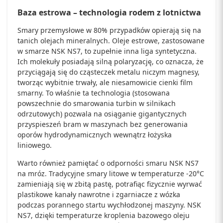
Baza estrowa – technologia rodem z lotnictwa
Smary przemysłowe w 80% przypadków opierają się na
tanich olejach mineralnych. Oleje estrowe, zastosowane
w smarze NSK NS7, to zupełnie inna liga syntetyczna.
Ich molekuły posiadają silną polaryzację, co oznacza, że
przyciągają się do cząsteczek metalu niczym magnesy,
tworząc wybitnie trwały, ale niesamowicie cienki film
smarny. To właśnie ta technologia (stosowana
powszechnie do smarowania turbin w silnikach
odrzutowych) pozwala na osiąganie gigantycznych
przyspieszeń bram w maszynach bez generowania
oporów hydrodynamicznych wewnątrz łożyska
liniowego.
Warto również pamiętać o odporności smaru NSK NS7
na mróz. Tradycyjne smary litowe w temperaturze -20°C
zamieniają się w zbitą pastę, potrafiąc fizycznie wyrwać
plastikowe kanały nawrotne i zgarniacze z wózka
podczas porannego startu wychłodzonej maszyny. NSK
NS7, dzięki temperaturze kroplenia bazowego oleju