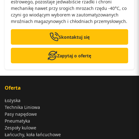
estrowego, pozostaje jedwabiście rzadki i chroni
mechanikę nawet przy srogich mrozach rzędu -40°C, co
czyni go wiodącym wyborem w zautomatyzowanych
mroźniach magazynowych i chłodniach przemysłowych.
Skontaktuj się
Zapytaj o ofertę
Oferta
Łożyska
Technika Liniowa
Pasy napędowe
Pneumatyka
Zespoły kulowe
Łańcuchy, koła łańcuchowe