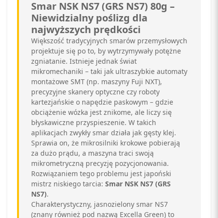
Smar NSK NS7 (GRS NS7) 80g –
Niewidzialny poślizg dla
najwyższych prędkości
Większość tradycyjnych smarów przemysłowych
projektuje się po to, by wytrzymywały potężne
zgniatanie. Istnieje jednak świat
mikromechaniki – taki jak ultraszybkie automaty
montażowe SMT (np. maszyny Fuji NXT),
precyzyjne skanery optyczne czy roboty
kartezjańskie o napędzie paskowym – gdzie
obciążenie wózka jest znikome, ale liczy się
błyskawiczne przyspieszenie. W takich
aplikacjach zwykły smar działa jak gęsty klej.
Sprawia on, że mikrosilniki krokowe pobierają
za dużo prądu, a maszyna traci swoją
mikrometryczną precyzję pozycjonowania.
Rozwiązaniem tego problemu jest japoński
mistrz niskiego tarcia:
Smar NSK NS7 (GRS
NS7)
.
Charakterystyczny, jasnozielony smar NS7
(znany również pod nazwą Excella Green) to