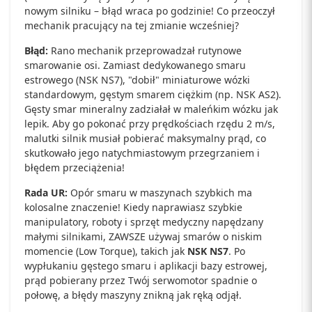
nowym silniku – błąd wraca po godzinie! Co przeoczył
mechanik pracujący na tej zmianie wcześniej?
Błąd:
Rano mechanik przeprowadzał rutynowe
smarowanie osi. Zamiast dedykowanego smaru
estrowego (NSK NS7), "dobił" miniaturowe wózki
standardowym, gęstym smarem ciężkim (np. NSK AS2).
Gęsty smar mineralny zadziałał w maleńkim wózku jak
lepik. Aby go pokonać przy prędkościach rzędu 2 m/s,
malutki silnik musiał pobierać maksymalny prąd, co
skutkowało jego natychmiastowym przegrzaniem i
błędem przeciążenia!
Rada UR:
Opór smaru w maszynach szybkich ma
kolosalne znaczenie! Kiedy naprawiasz szybkie
manipulatory, roboty i sprzęt medyczny napędzany
małymi silnikami, ZAWSZE używaj smarów o niskim
momencie (Low Torque), takich jak
NSK NS7
. Po
wypłukaniu gęstego smaru i aplikacji bazy estrowej,
prąd pobierany przez Twój serwomotor spadnie o
połowę, a błędy maszyny znikną jak ręką odjął.