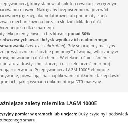
rzepływomierz), który stanowi absolutną rewolucję w ręcznym
arowaniu maszyn. Nakręcany bezpośrednio na przewód
arownicy (ręcznej, akumulatorowej lub pneumatycznej),
zwala mechanikowi na bieżąco śledzić dokładną ilość
łoczonego środka smarnego.
atystyki przemysłowe są bezlitosne:
ponad 30%
zedwczesnych awarii łożysk wynika z ich nadmiernego
smarowania
(tzw.
over-lubrication
). Gdy smarujemy maszyny
zując wyłącznie na "liczbie pompnięć" dźwignią, wtłaczamy w
rawę niewiadomą ilość chemii. W efekcie rośnie ciśnienie,
mperatura drastycznie skacze, a uszczelniacze (simeringi)
egają rozerwaniu. Przepływomierz LAGM 1000E eliminuje
adywanie, pozwalając na zaaplikowanie dokładnie takiej dawki
gramach, jakiej wymaga dokumentacja DTR maszyny.
ażniejsze zalety miernika LAGM 1000E
cyzyjny pomiar w gramach lub uncjach:
Duży, czytelny i podświet
etłoczonego smaru.