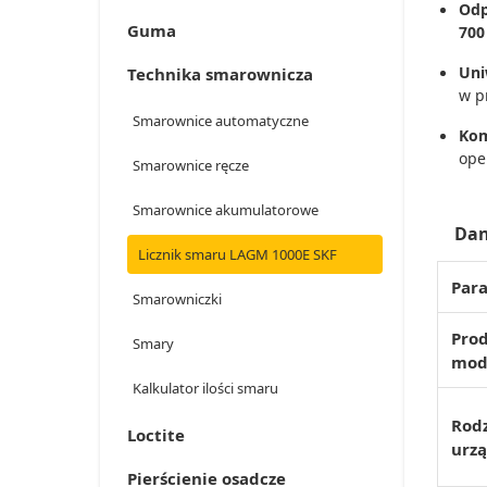
Odp
Guma
700
Uni
Technika smarownicza
w p
Smarownice automatyczne
Kom
ope
Smarownice ręcze
Smarownice akumulatorowe
Dan
Licznik smaru LAGM 1000E SKF
Par
Smarowniczki
Prod
Smary
mod
Kalkulator ilości smaru
Rod
Loctite
urz
Pierścienie osadcze