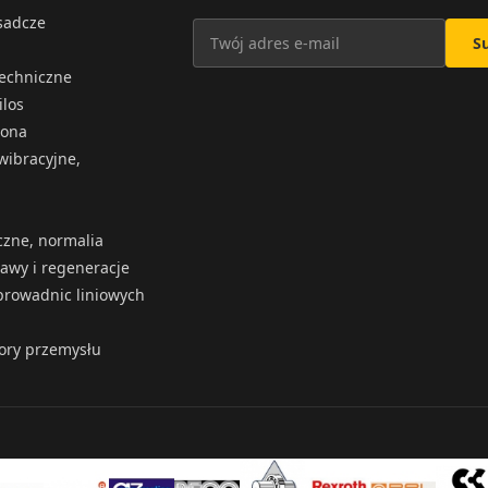
osadcze
S
techniczne
ilos
iona
wibracyjne,
czne, normalia
rawy i regeneracje
rowadnic liniowych
tory przemysłu