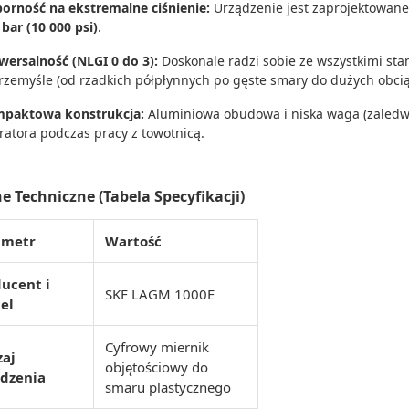
orność na ekstremalne ciśnienie:
Urządzenie jest zaprojektowane
 bar (10 000 psi)
.
wersalność (NLGI 0 do 3):
Doskonale radzi sobie ze wszystkimi s
rzemyśle (od rzadkich półpłynnych po gęste smary do dużych obcią
paktowa konstrukcja:
Aluminiowa obudowa i niska waga (zaledwie
ratora podczas pracy z towotnicą.
e Techniczne (Tabela Specyfikacji)
ametr
Wartość
ucent i
SKF LAGM 1000E
el
Cyfrowy miernik
zaj
objętościowy do
ądzenia
smaru plastycznego