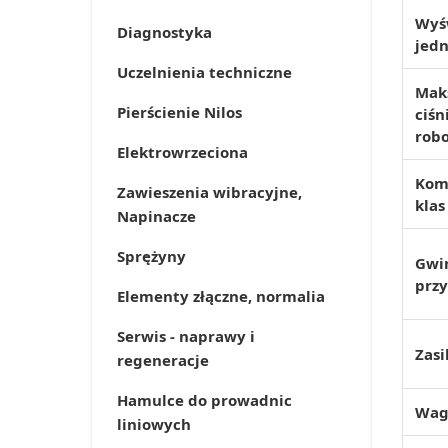
Wyś
Diagnostyka
jedn
Uczelnienia techniczne
Mak
Pierścienie Nilos
ciśn
rob
Elektrowrzeciona
Kom
Zawieszenia wibracyjne,
klas
Napinacze
Sprężyny
Gwi
prz
Elementy złączne, normalia
Serwis - naprawy i
Zasi
regeneracje
Hamulce do prowadnic
Wag
liniowych