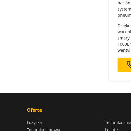
naciśn
system
pneuma
Dzięki
warunk
smary 
1000E 
wentyl
Oferta
Łożyska
Technika sm
Technika Liniowa
Loctite