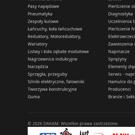
Pasy napędowe
Pierścienie 
Pneumatyka
Diagnostyka
Zespoły kulowe
Uczelnienia 
Łańcuchy, koła łańcuchowe
Pierścienie N
Reduktory, Motoreduktory,
Elektrowrzec
Wariatory
Zawieszenia 
Listwy i koła zębate modułowe
Napinacze
Nagrzewnice indukcyjne
Sprężyny
Narzędzia
Elementy złą
Sprzęgła, przeguby
Serwis - nap
Silniki elektryczne, falowniki
Hamulce do p
Tworzywa konstrukcyjne
Producenci
Guma
Branże i Sek
© 2026 DAKAM. Wszelkie prawa zastrzeżone.