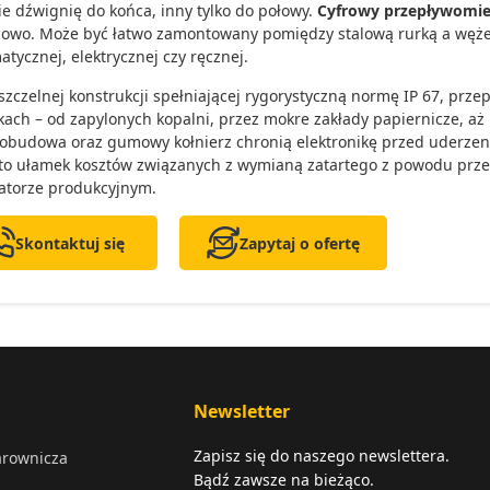
ie dźwignię do końca, inny tylko do połowy.
Cyfrowy przepływomie
owo. Może być łatwo zamontowany pomiędzy stalową rurką a węż
tycznej, elektrycznej czy ręcznej.
 szczelnej konstrukcji spełniającej rygorystyczną normę IP 67, prze
ach – od zapylonych kopalni, przez mokre zakłady papiernicze, aż
obudowa oraz gumowy kołnierz chronią elektronikę przed uderzen
to ułamek kosztów związanych z wymianą zatartego z powodu prze
atorze produkcyjnym.
Skontaktuj się
Zapytaj o ofertę
Newsletter
Zapisz się do naszego newslettera.
arownicza
Bądź zawsze na bieżąco.