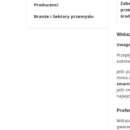
Zab
Producenci
prz
śro
Branże i Sektory przemysłu
Wska
Uwaga 
Przepł
substa
Jeśli 
mimo ż
smaro
jeśli 
najwyż
Profe
Wdraża
gwaran