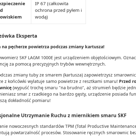
ezpieczenie
IP 67 (całkowita
ed
ochrona przed pyłem i
dowiskiem
wodą)
zówka Eksperta
na pęcherze powietrza podczas zmiany kartusza!
ywomierz SKF LAGM 1000E jest urządzeniem objętościowym. Oznacza
ncję za pomocą precyzyjnych trybów wewnętrznych.
podczas zmiany tuby ze smarem (kartusza) zapowietrzysz smarownicę,
e z końcówki wylatuje samo powietrze z resztkami smaru!
Przed r
wnicę
(wypuść trochę smaru "na brudno", aż strumień będzie jednol
zmieniasz smar z rzadkiego na bardzo gęsty, urządzenie posiada funk
szą dokładność pomiaru!
sjonalne Utrzymanie Ruchu z miernikiem smaru SKF
nie nowoczesnych standardów TPM (Total Productive Maintenance)
tują powtarzalność procesów. Stosowanie ręcznych smarownic bez 