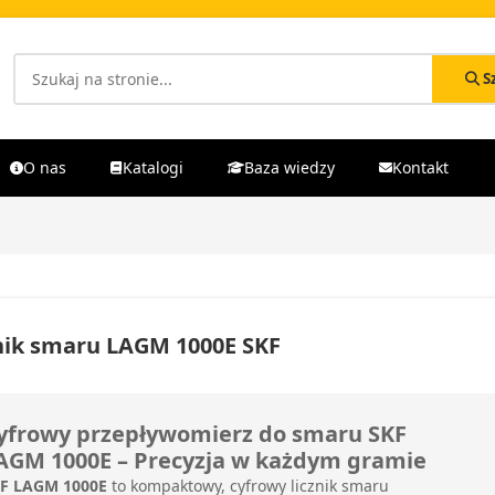
S
O nas
Katalogi
Baza wiedzy
Kontakt
nik smaru LAGM 1000E SKF
yfrowy przepływomierz do smaru SKF
AGM 1000E – Precyzja w każdym gramie
F LAGM 1000E
to kompaktowy, cyfrowy licznik smaru