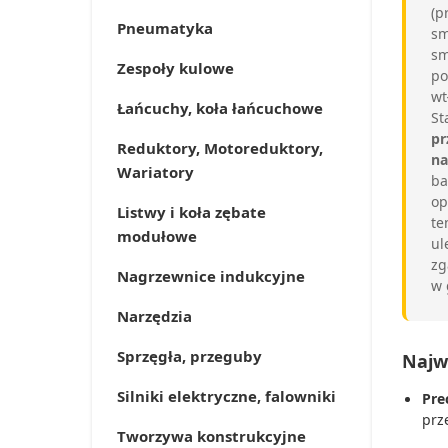
(p
Pneumatyka
sm
sm
Zespoły kulowe
po
wt
Łańcuchy, koła łańcuchowe
St
pr
Reduktory, Motoreduktory,
na
Wariatory
ba
op
Listwy i koła zębate
te
modułowe
ul
zg
Nagrzewnice indukcyjne
w 
Narzędzia
Sprzęgła, przeguby
Najw
Silniki elektryczne, falowniki
Pre
prz
Tworzywa konstrukcyjne