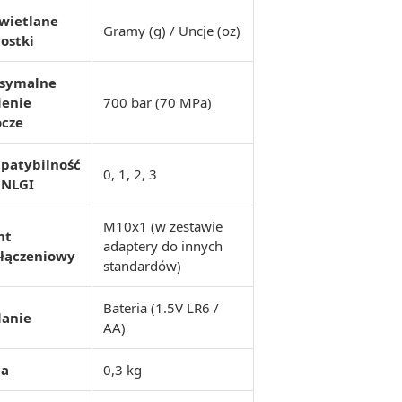
wietlane
Gramy (g) / Uncje (oz)
ostki
symalne
ienie
700 bar (70 MPa)
ocze
patybilność
0, 1, 2, 3
 NLGI
M10x1 (w zestawie
nt
adaptery do innych
yłączeniowy
standardów)
Bateria (1.5V LR6 /
lanie
AA)
a
0,3 kg