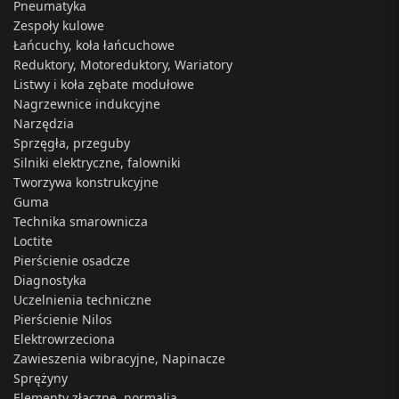
Pneumatyka
Zespoły kulowe
Łańcuchy, koła łańcuchowe
Reduktory, Motoreduktory, Wariatory
Listwy i koła zębate modułowe
Nagrzewnice indukcyjne
Narzędzia
Sprzęgła, przeguby
Silniki elektryczne, falowniki
Tworzywa konstrukcyjne
Guma
Technika smarownicza
Loctite
Pierścienie osadcze
Diagnostyka
Uczelnienia techniczne
Pierścienie Nilos
Elektrowrzeciona
Zawieszenia wibracyjne, Napinacze
Sprężyny
Elementy złączne, normalia