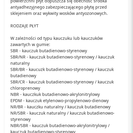
powierzchni płyt dopuszcza się obecność środka
antyadhezyjnego zabezpieczającego płytę przed
sklejeniem oraz wykwity wosków antyozonowych.
RODZAJE PŁYT
W zależności od typu kauczuku lub kauczuków
zawartych w gumie:
SBR - kauczuk butadienowo-styrenowy
SBR/NR - kauczuk butadienowo-styrenowy / kauczuk
naturalny
SBR/BR - kaucuzk butadienowo-styrenowy / kauczuk
butadienowy
SBR/CR - kauczuk butadienowo-styrenowy / kauczuk
chloroprenowy
NBR - kauczkuk butadienowo-akrylonitrylowy
EPDM - kauczuk etylenowo-propylenowo-dienowy
NR/BR - kauczku naturalny / kauczuk butadienowy
NR/SBR - kauczuk naturalny / kauczuk butadienowo-
styrenowy
NBR/SBR - kauczuk butadienowo-akrylonitrylowy /
kauczuk butadienowo-styrenowy