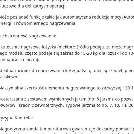
kluczowe dla delikatnych operacji.
Może posiadać funkcje takie jak automatyczna redukcja mocy (Autom
energii i równomiernego nagrzewania.
echstronność Nagrzewania:
Skutecznie nagrzewa łożyska (niektóre źródła podają, że może nagr
tego modelu często podaje się zakres do 15-20 kg dla łożysk i do 10
konfiguracji i jarzm).
Idealna również do nagrzewania kół zębatych, tulei, sprzęgieł, pi
wciskowo.
Maksymalna szerokość elementu nagrzewanego to zazwyczaj 120-
Dostarczana z zestawem wymiennych jarzm (np. 5 jarzm), co pozw
otworów i średnic zewnętrznych. Typowe jarzma to np. 7, 10, 14, 2
cyzyjna Kontrola:
Magnetyczna sonda temperaturowa gwarantuje dokładny pomiar 