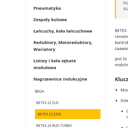
Ma
Pneumatyka
Ma
Zespoły kulowe
BETEX 
Łańcuchy, koła łańcuchowe
renomo
Reduktory, Motoreduktory,
kontro
zaawan
Wariatory
Jest t
Listwy i koła zębate
mobiln
modułowe
Klucz
Nagrzewnice indukcyjne
Moc
BEGA
Int
BETEX 22 ELD
BETEX 22 ESDi
BETEX 24 RLDi TURBO