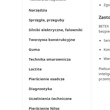
Zgo
Narzędzia
Zast
Sprzęgła, przeguby
BETEX 
Silniki elektryczne, falowniki
bezpie
Tworzywa konstrukcyjne
Ser
Guma
Kon
War
Technika smarownicza
Podsum
Loctite
inteli
Pierścienie osadcze
przemy
Diagnostyka
Uczelnienia techniczne
Pierścienie Nilos