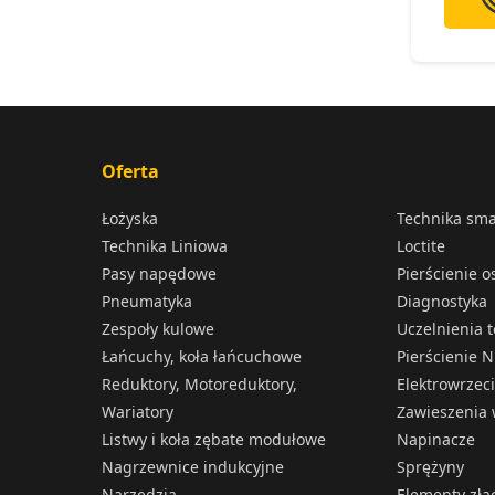
Oferta
Łożyska
Technika sm
Technika Liniowa
Loctite
Pasy napędowe
Pierścienie 
Pneumatyka
Diagnostyka
Zespoły kulowe
Uczelnienia 
Łańcuchy, koła łańcuchowe
Pierścienie N
Reduktory, Motoreduktory,
Elektrowrzec
Wariatory
Zawieszenia 
Listwy i koła zębate modułowe
Napinacze
Nagrzewnice indukcyjne
Sprężyny
Narzędzia
Elementy złą