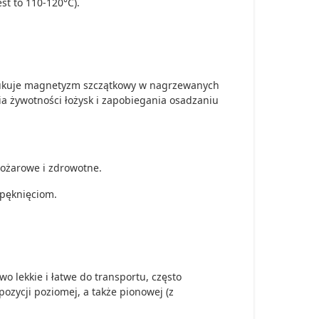
st to 110-120°C).
ukuje magnetyzm szczątkowy w nagrzewanych
ia żywotności łożysk i zapobiegania osadzaniu
pożarowe i zdrowotne.
pęknięciom.
 lekkie i łatwe do transportu, często
ozycji poziomej, a także pionowej (z