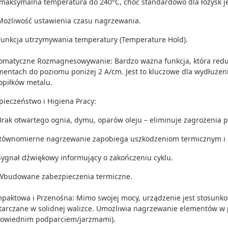
(maksymalna temperatura do 240°C, choć standardowo dla łożysk je
Możliwość ustawienia czasu nagrzewania.
Funkcja utrzymywania temperatury (Temperature Hold).
omatyczne Rozmagnesowywanie: Bardzo ważna funkcja, która red
mentach do poziomu poniżej 2 A/cm. Jest to kluczowe dla wydłużen
 opiłków metalu.
pieczeństwo i Higiena Pracy:
Brak otwartego ognia, dymu, oparów oleju – eliminuje zagrożenia 
Równomierne nagrzewanie zapobiega uszkodzeniom termicznym i 
Sygnał dźwiękowy informujący o zakończeniu cyklu.
Wbudowane zabezpieczenia termiczne.
paktowa i Przenośna: Mimo swojej mocy, urządzenie jest stosunkowo
tarczane w solidnej walizce. Umożliwia nagrzewanie elementów w p
owiednim podparciem/jarzmami).