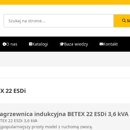
S
O nas
Katalogi
Baza wiedzy
Kontakt
X 22 ESDi
agrzewnica indukcyjna BETEX 22 ESDi 3,6 kVA
TEX 22 ESDi 3,6 kVA
jpopularniejszy prosty model z ruchomą zworą.