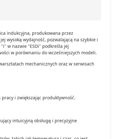
nica indukcyjna, produkowana przez
ej wysoką wydajność, pozwalającą na szybkie i
i" w nazwie "ESDi" podkreśla jej
wości w porównaniu do wcześniejszych modeli.
, warsztatach mechanicznych oraz w serwisach
 pracy i zwiększając produktywność.
ujący intuicyjną obsługę i precyzyjne
, takich jak temperatura i czas, co jest