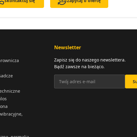
Skontaktuj się
Zapytaj o ofertę
Newsletter
Zapisz się do naszego newslettera.
arownicza
Bądź zawsze na bieżąco.
osadcze
S
techniczne
ilos
iona
wibracyjne,
czne, normalia