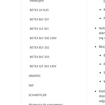
indukcyjna
BETEX 24 XLDi
BETEX BLF 201
Aut
BETEX SLF 301
ele
się
BETEX BLF 200 230V
Bez
BETEX BLF 202
BETEX BLF 203
BETEX SLF 303 230V
SIMATEC
SKF
Kom
SCHAEFFLER
dos
odp
Akcesoria do nagrzewnic