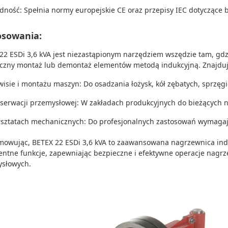
dność: Spełnia normy europejskie CE oraz przepisy IEC dotyczące 
osowania:
22 ESDi 3,6 kVA jest niezastąpionym narzędziem wszędzie tam, gdz
czny montaż lub demontaż elementów metodą indukcyjną. Znajduj
wisie i montażu maszyn: Do osadzania łożysk, kół zębatych, sprzęgi
serwacji przemysłowej: W zakładach produkcyjnych do bieżących
sztatach mechanicznych: Do profesjonalnych zastosowań wymagaj
owując, BETEX 22 ESDi 3,6 kVA to zaawansowana nagrzewnica indukc
gentne funkcje, zapewniając bezpieczne i efektywne operacje nagr
słowych.