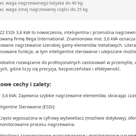
x. waga nagrzewanego łożyska do 40 kg.
x. waga innej nagrzewanej części do 25 kg.
22 ESDi 3,6 kVA to nowoczesna, inteligentna i przenośna nagrzew
waną firmę Bega International. Znamionowa moc 3,6 kVA oznacza j
lowane nagrzewanie szerokiej gamy elementów metalowych. Litera "
sowane funkcje, w tym inteligentne sterowanie i ulepszone możli
o idealne rozwiązanie do profesjonalnych zastosowań w przemyśle
ych, gdzie liczy się precyzja, bezpieczeństwo i efektywność.
owe cechy i zalety:
 3,6 kVA: Zapewnia szybkie nagrzewanie elementów, skracając czas
eligentne Sterowanie (ESDi):
Często wyposażona w cyfrowy wyświetlacz (możliwie dotykowy), ofer
monitorowanie procesu nagrzewania.
Umożliwia zaawansowane programowanie i monitorowanie parametrów