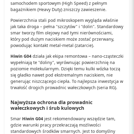
samochodem sportowym (High Speed) z pełnym
bagażnikiem (Heavy Duty) zniszczy zawieszenie.
Powierzchnia stali pod mikroskopem wygląda właśnie
jak taka droga – pełna "szczytów" i "dolin". Standardowy
smar tworzy film olejowy nad tymi nierównościami,
który pod dużym naciskiem może zostać przerwany,
powodując kontakt metal-metal (zatarcie).
Hiwin G04
działa jak ekipa remontowa – nano-cząsteczki
wypełniają te "doliny", wyrównując powierzchnię na
poziomie molekularnym. Dzięki temu kulki wózka toczą
się gładko nawet pod ekstremalnym naciskiem, nie
generując niszczącego ciepła. To najlepsza inwestycja w
trwałość drogich prowadnic wałeczkowych (seria RG).
Najwyższa ochrona dla prowadnic
wałeczkowych i śrub kulowych
Smar
Hiwin G04
jest rekomendowany wszędzie tam,
gdzie warunki pracy przekraczają możliwości
standardowych środków smarnych. Jest to domyślny