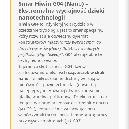
Smar Hiwin G04 (Nano) –
Ekstremalna wydajność dzięki
nanotechnologii
Hiwin G04
to inżynieryjne arcydzieło w
dziedzinie trybologii. Jest to smar specjalny,
który rozwiązuje odwieczny dylemat
konstruktorów maszyn:
"czy wybrać smar do
dużych ciężarów (Heavy Duty), czy do dużych
prędkości (High Speed)?"
. G04 oferuje obie te
cechy jednocześnie.
Tajemnica skuteczności G04 tkwi w
zastosowaniu unikalnych
cząsteczek w skali
nano
. Te mikroskopijne drobiny wnikają w
nierówności powierzchni stali (nawet tej
najlepiej wypolerowanej), tworząc idealnie
gładką warstwę poślizgową. Dzięki temu smar
ten jest w stanie przenosić ekstremalne naciski
(jak G01), jednocześnie zachowując niski
współczynnik tarcia i niską temperaturę pracy
przy wysokich obrotach (jak G03).