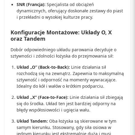
SNR (Francja):
Specjalista od obciążeń
dynamicznych, oferujący doskonałe zestawy do piast
i przekładni o wysokiej kulturze pracy.
Konfiguracje Montażowe: Układy O, X
oraz Tandem
Dobór odpowiedniego układu parowania decyduje o
sztywności i zdolności łożyska do przejmowania sił:
Układ „O” (Back-to-Back):
Linie działania sił
rozchodzą się na zewnątrz. Zapewnia to maksymalną
sztywność i odporność na momenty wywracające.
Idealny do kół i wałów o krótkim podparciu.
Układ „X” (Face-to-Face):
Linie działania sił zbiegają
się do środka. Układ ten jest bardziej odporny na
błędy współosiowości i ugięcia wału.
Układ Tandem:
Oba łożyska są skierowane w tym
samym kierunku. Stosowany, gdy siła osiowa w
jednym kierunku jest ekstremalnie duża i musi