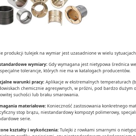
ie produkcji tulejek na wymiar jest uzasadnione w wielu sytuacjach
standardowe wymiary:
Gdy wymagana jest nietypowa średnica wew
 specjalne tolerancje, których nie ma w katalogach producentów.
cjalne warunki pracy:
Aplikacje w ekstremalnych temperaturach (b
dowiskach chemicznie agresywnych, w próżni, pod bardzo dużym
kowitej suchości lub braku smarowania.
agania materiałowe:
Konieczność zastosowania konkretnego mate
cyficzny stop brązu, niestandardowy kompozyt polimerowy, specjalny
ndardowe serie.
żone kształty i wykończenia:
Tulejki z rowkami smarnymi o nietypo