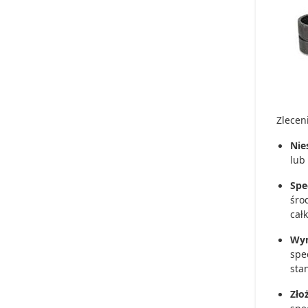
Zlecen
Nie
lub
Spe
śro
cał
Wym
spe
sta
Zło