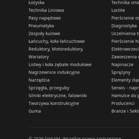
Łożyska
Technika sm
Technika Liniowa
Loctite
Pasy napędowe
Pierścienie 
Pneumatyka
Diagnostyka
Zespoły kulowe
Uczelnienia 
Łańcuchy, koła łańcuchowe
Pierścienie N
Reduktory, Motoreduktory,
Elektrowrzec
Wariatory
Zawieszenia 
Listwy i koła zębate modułowe
Napinacze
Nagrzewnice indukcyjne
Sprężyny
Narzędzia
Elementy złą
Sprzęgła, przeguby
Serwis - nap
Silniki elektryczne, falowniki
Hamulce do p
Tworzywa konstrukcyjne
Producenci
Guma
Branże i Sek
© 2026 DAKAM. Wszelkie prawa zastrzeżone.