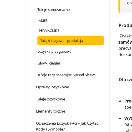
op
Tuleje samosmarne
AMES
Produ
PERMAGLIDE
Zwięks
Tulejki ślizgowe - produkcja
zamów
precyz
Łożyska przegubowe
doskon
Główki cięgieł
Tuleje regeneracyjne Speedi Sleeve
Dlacz
Oprawy łożyskowe
Tuleje łożyskowe
Pro
spe
Elementy toczne
Wys
Oznaczenia Łożysk FAG – Jak Czytać
naj
Kody i Symbole?
tol