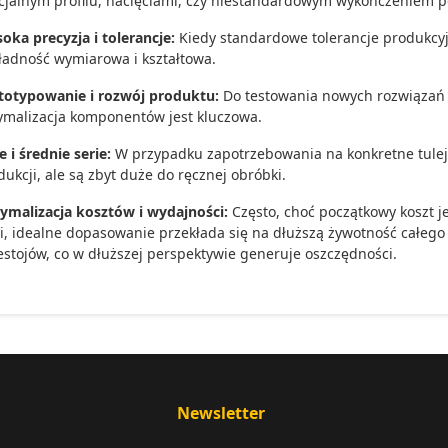
cjalnym profilu, nacięciami, czy niestandardowym wykończeniem p
oka precyzja i tolerancje:
Kiedy standardowe tolerancje produkcyj
ładność wymiarowa i kształtowa.
totypowanie i rozwój produktu:
Do testowania nowych rozwiązań 
ymalizacja komponentów jest kluczowa.
e i średnie serie:
W przypadku zapotrzebowania na konkretne tulejk
dukcji, ale są zbyt duże do ręcznej obróbki.
ymalizacja kosztów i wydajności:
Często, choć początkowy koszt 
ei, idealne dopasowanie przekłada się na dłuższą żywotność całego 
estojów, co w dłuższej perspektywie generuje oszczędności.
Newsletter