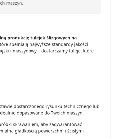
ach maszyn.
lną produkcję tulejek ślizgowych na
re spełniają najwyższe standardy jakości i
ciężki i maszynowy – dostarczamy tuleje, które
stawie dostarczonego rysunku technicznego lub
są idealnie dopasowane do Twoich maszyn.
bróbki skrawaniem, aby zagwarantować
ymalną gładkością powierzchni i ścisłymi