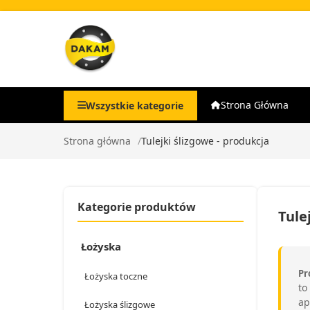
Strona Główna
Wszystkie kategorie
Strona główna
Tulejki ślizgowe - produkcja
Kategorie produktów
Tule
Łożyska
Pr
Łożyska toczne
to
ap
Łożyska ślizgowe