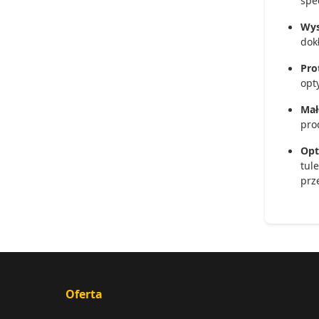
spe
Wys
dok
Pro
opt
Mał
pro
Opt
tul
prz
Oferta