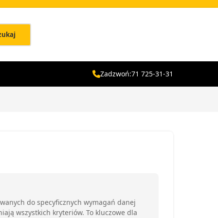
zukaj
Zadzwoń:
71 725-31-31
sowanych do specyficznych wymagań danej
iają wszystkich kryteriów. To kluczowe dla