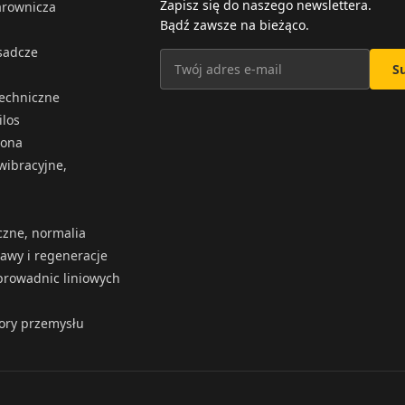
Zapisz się do naszego newslettera.
arownicza
Bądź zawsze na bieżąco.
osadcze
S
techniczne
ilos
iona
wibracyjne,
czne, normalia
rawy i regeneracje
rowadnic liniowych
tory przemysłu