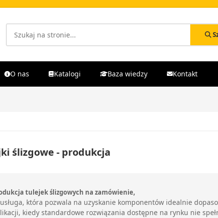
S
O nas
Katalogi
Baza wiedzy
Kontakt
jki ślizgowe - produkcja
odukcja tulejek ślizgowych na zamówienie,
 usługa, która pozwala na uzyskanie komponentów idealnie dopa
likacji, kiedy standardowe rozwiązania dostępne na rynku nie spełn