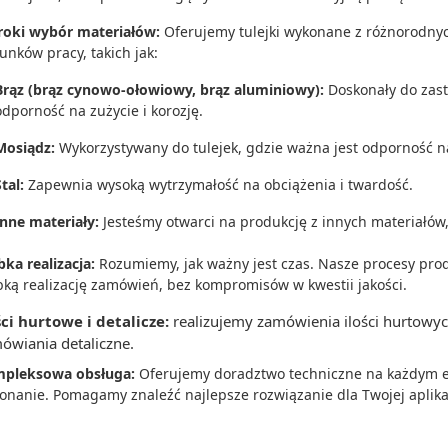
roki wybór materiałów:
Oferujemy tulejki wykonane z różnorodny
unków pracy, takich jak:
Brąz (brąz cynowo-ołowiowy, brąz aluminiowy):
Doskonały do zast
odporność na zużycie i korozję.
Mosiądz:
Wykorzystywany do tulejek, gdzie ważna jest odporność na
tal:
Zapewnia wysoką wytrzymałość na obciążenia i twardość.
Inne materiały:
Jesteśmy otwarci na produkcję z innych materiałó
bka realizacja:
Rozumiemy, jak ważny jest czas. Nasze procesy pro
bką realizację zamówień, bez kompromisów w kwestii jakości.
ści hurtowe i detalicze:
realizujemy zamówienia ilości hurtowy
ówiania detaliczne.
pleksowa obsługa:
Oferujemy doradztwo techniczne na każdym et
onanie. Pomagamy znaleźć najlepsze rozwiązanie dla Twojej aplikac