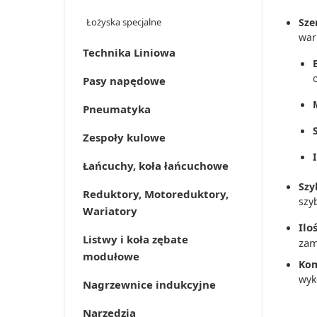
Łożyska specjalne
Sze
war
Technika Liniowa
Pasy napędowe
Pneumatyka
S
Zespoły kulowe
Łańcuchy, koła łańcuchowe
Szy
Reduktory, Motoreduktory,
szy
Wariatory
Ilo
Listwy i koła zębate
zam
modułowe
Kom
wyk
Nagrzewnice indukcyjne
Narzędzia