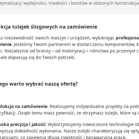
tymalizacji wydajności, trwałości i kosztów w złożonych konstrukcj
kcja tulejek ślizgowych na zamówienie
z niezawodność swoich maszyn i urządzeń, wybierając
profesjona
ienie
. Jesteśmy Twoim partnerem w dostarczaniu komponentów, któ
ji. Niezależnie od branży – od motoryzacji i rolnictwa po przemysł 
ale dopasują się do Twoich potrzeb.
ego warto wybrać naszą ofertę?
dukcja na zamówienie:
Realizujemy indywidualne projekty na pod
cyfikacji. Dzięki temu masz pewność, że otrzymasz tulejki, które 
oka precyzja i jakość:
Wykorzystujemy nowoczesne technologie o
wyższą dokładność wykonania. Nasze tulejki charakteryzują się opt
erancjami, co zapewnia długą żywotność i bezawaryjną pracę.