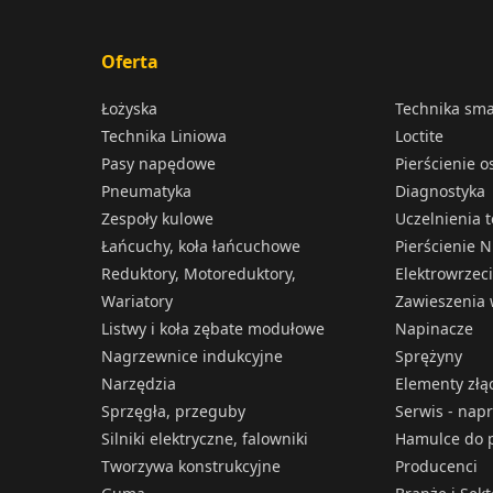
Oferta
Łożyska
Technika sm
Technika Liniowa
Loctite
Pasy napędowe
Pierścienie 
Pneumatyka
Diagnostyka
Zespoły kulowe
Uczelnienia 
Łańcuchy, koła łańcuchowe
Pierścienie N
Reduktory, Motoreduktory,
Elektrowrzec
Wariatory
Zawieszenia 
Listwy i koła zębate modułowe
Napinacze
Nagrzewnice indukcyjne
Sprężyny
Narzędzia
Elementy złą
Sprzęgła, przeguby
Serwis - nap
Silniki elektryczne, falowniki
Hamulce do p
Tworzywa konstrukcyjne
Producenci