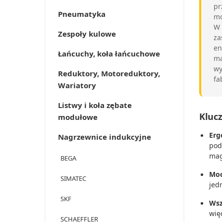
pr
Pneumatyka
mo
W 
Zespoły kulowe
za
en
Łańcuchy, koła łańcuchowe
ma
wy
Reduktory, Motoreduktory,
fa
Wariatory
Listwy i koła zębate
Kluc
modułowe
Erg
Nagrzewnice indukcyjne
pod
mag
BEGA
Moc
SIMATEC
jed
SKF
Wsz
wię
SCHAEFFLER