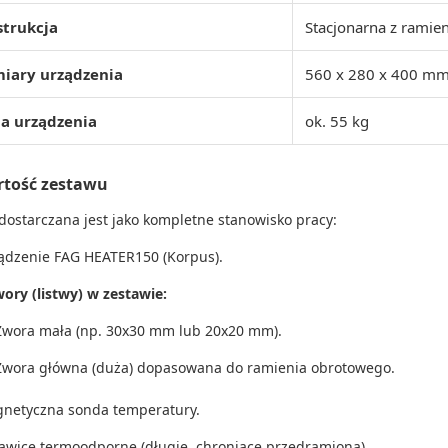
strukcja
Stacjonarna z rami
iary urządzenia
560 x 280 x 400 m
a urządzenia
ok. 55 kg
tość zestawu
 dostarczana jest jako kompletne stanowisko pracy:
ądzenie FAG HEATER150 (Korpus).
wory (listwy) w zestawie:
Zwora mała (np. 30x30 mm lub 20x20 mm).
Zwora główna (duża) dopasowana do ramienia obrotowego.
netyczna sonda temperatury.
awice termoodporne (długie, chroniące przedramiona).