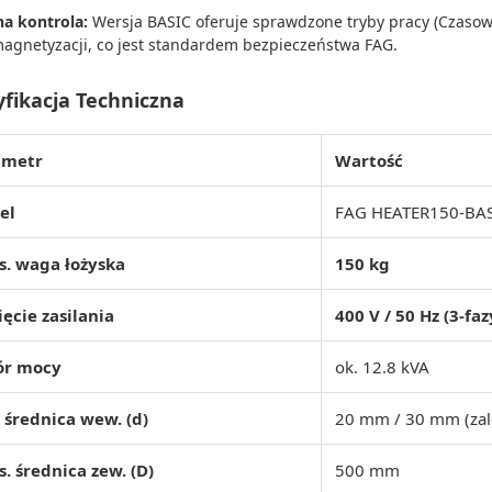
na kontrola:
Wersja BASIC oferuje sprawdzone tryby pracy (Czasow
agnetyzacji, co jest standardem bezpieczeństwa FAG.
yfikacja Techniczna
ametr
Wartość
el
FAG HEATER150-BA
. waga łożyska
150 kg
ęcie zasilania
400 V / 50 Hz (3-faz
ór mocy
ok. 12.8 kVA
 średnica wew. (d)
20 mm / 30 mm (zal
. średnica zew. (D)
500 mm