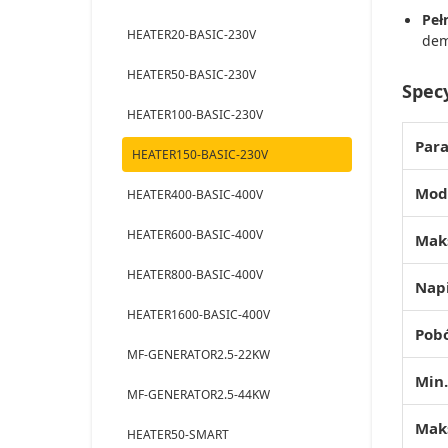
Peł
HEATER20-BASIC-230V
dem
HEATER50-BASIC-230V
Spec
HEATER100-BASIC-230V
Par
HEATER150-BASIC-230V
Mod
HEATER400-BASIC-400V
HEATER600-BASIC-400V
Maks
HEATER800-BASIC-400V
Napi
HEATER1600-BASIC-400V
Pob
MF-GENERATOR2.5-22KW
Min.
MF-GENERATOR2.5-44KW
Maks
HEATER50-SMART