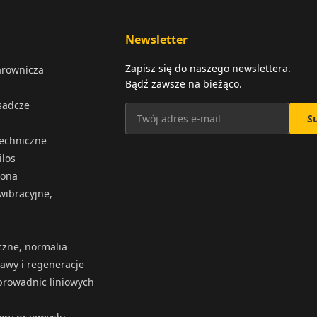
Newsletter
Zapisz się do naszego newslettera.
arownicza
Bądź zawsze na bieżąco.
osadcze
S
techniczne
ilos
iona
wibracyjne,
czne, normalia
rawy i regeneracje
rowadnic liniowych