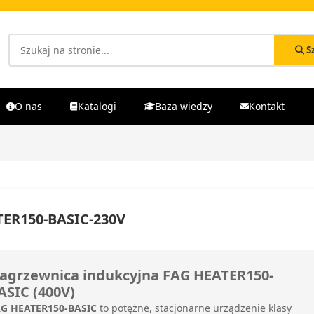
S
O nas
Katalogi
Baza wiedzy
Kontakt
ER150-BASIC-230V
agrzewnica indukcyjna FAG HEATER150-
ASIC (400V)
G HEATER150-BASIC
to potężne, stacjonarne urządzenie klasy