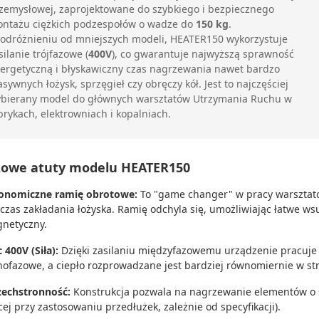
zemysłowej, zaprojektowane do szybkiego i bezpiecznego
ntażu ciężkich podzespołów o wadze do
150 kg
.
odróżnieniu od mniejszych modeli, HEATER150 wykorzystuje
silanie trójfazowe (
400V
), co gwarantuje najwyższą sprawność
ergetyczną i błyskawiczny czas nagrzewania nawet bardzo
sywnych łożysk, sprzęgieł czy obręczy kół. Jest to najczęściej
bierany model do głównych warsztatów Utrzymania Ruchu w
brykach, elektrowniach i kopalniach.
zowe atuty modelu HEATER150
onomiczne ramię obrotowe:
To "game changer" w pracy warsztato
czas zakładania łożyska. Ramię odchyla się, umożliwiając łatwe w
netyczny.
 400V (Siła):
Dzięki zasilaniu międzyfazowemu urządzenie pracuje c
nofazowe, a ciepło rozprowadzane jest bardziej równomiernie w str
echstronność:
Konstrukcja pozwala na nagrzewanie elementów o 
cej przy zastosowaniu przedłużek, zależnie od specyfikacji).