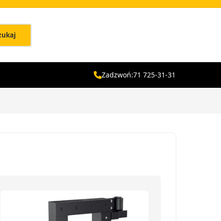
zukaj
Zadzwoń:
71 725-31-31