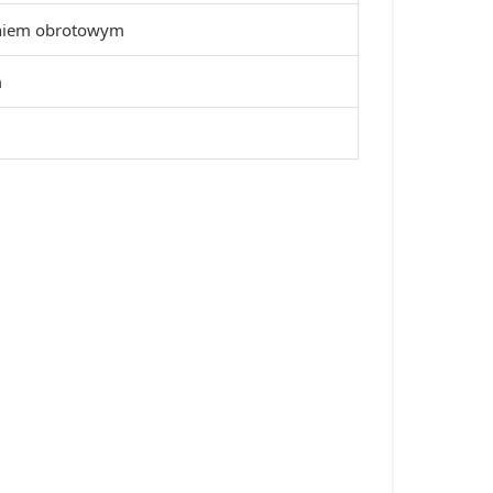
eniem obrotowym
m