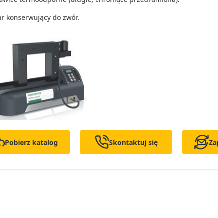
r konserwujący do zwór.
Pobierz katalog
Skontaktuj się
Za