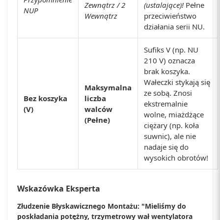
Zewnątrz / 2
(ustalające)!
Pełne
NUP
Wewnątrz
przeciwieństwo
działania serii NU.
Sufiks V (np. NU
210 V) oznacza
brak koszyka.
Wałeczki stykają się
Maksymalna
ze sobą. Znosi
Bez koszyka
liczba
ekstremalnie
(V)
walców
wolne, miażdżące
(Pełne)
ciężary (np. koła
suwnic), ale nie
nadaje się do
wysokich obrotów!
Wskazówka Eksperta
Złudzenie Błyskawicznego Montażu: "Mieliśmy do
poskładania potężny, trzymetrowy wał wentylatora