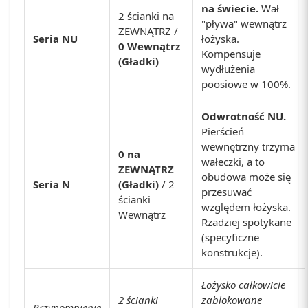
na świecie.
Wał
2 ścianki na
"pływa" wewnątrz
ZEWNĄTRZ /
Seria NU
łożyska.
0 Wewnątrz
Kompensuje
(Gładki)
wydłużenia
poosiowe w 100%.
Odwrotność NU.
Pierścień
wewnętrzny trzyma
0 na
wałeczki, a to
ZEWNĄTRZ
obudowa może się
Seria N
(Gładki)
/ 2
przesuwać
ścianki
względem łożyska.
Wewnątrz
Rzadziej spotykane
(specyficzne
konstrukcje).
Łożysko całkowicie
2 ścianki
zablokowane
Przypomnienie