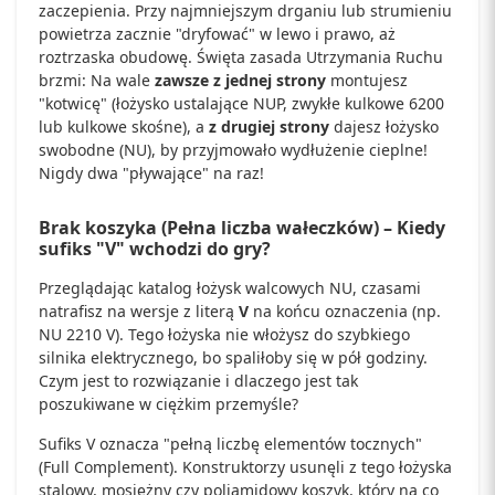
zaczepienia. Przy najmniejszym drganiu lub strumieniu
powietrza zacznie "dryfować" w lewo i prawo, aż
roztrzaska obudowę. Święta zasada Utrzymania Ruchu
brzmi: Na wale
zawsze z jednej strony
montujesz
"kotwicę" (łożysko ustalające NUP, zwykłe kulkowe 6200
lub kulkowe skośne), a
z drugiej strony
dajesz łożysko
swobodne (NU), by przyjmowało wydłużenie cieplne!
Nigdy dwa "pływające" na raz!
Brak koszyka (Pełna liczba wałeczków) – Kiedy
sufiks "V" wchodzi do gry?
Przeglądając katalog łożysk walcowych NU, czasami
natrafisz na wersje z literą
V
na końcu oznaczenia (np.
NU 2210 V). Tego łożyska nie włożysz do szybkiego
silnika elektrycznego, bo spaliłoby się w pół godziny.
Czym jest to rozwiązanie i dlaczego jest tak
poszukiwane w ciężkim przemyśle?
Sufiks V oznacza "pełną liczbę elementów tocznych"
(Full Complement). Konstruktorzy usunęli z tego łożyska
stalowy, mosiężny czy poliamidowy koszyk, który na co