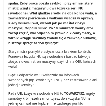
spalin. Żeby praca poszła szybko i przyjemnie, stary
mistrz wziął z magazynu dwa łożyska serii NU
(swobodne). Wbił gładkie środki na oba końce wału, a
zewnętrzne pierścienie z wałkami wsadził w oprawy.
Kiedy wsuwali wał, wszedł jak po maśle! Złożyli
maszynę. Odpalili silnik. Po 10 minutach wentylator
zaczął rzęzić, wał odjechał w prawo o 2 centymetry, a
wirnik wciągu sekundy zmielił się o żeliwną obudowę,
niszcząc sprzęt za 150 tysięcy!"
Stary mistrz pomylił elastyczność z brakiem kontroli.
Ponieważ łożyska NU są swobodne i bardzo łatwo je
złożyć z dwóch stron maszyny, użył ich na OBU końcach
wału!
Błąd:
Podparcie wału wyłącznie na łożyskach
swobodnych (np. dwóch typu NU), bez zastosowania ani
jednej "kotwicy".
Rada UR:
Łożysko swobodne NU to
TOWARZYSZ
, nigdy
samotny król! Jeżeli zamontujesz dwa łożyska NU na
jednej osi, wał nie będzie miał żadnego punktu