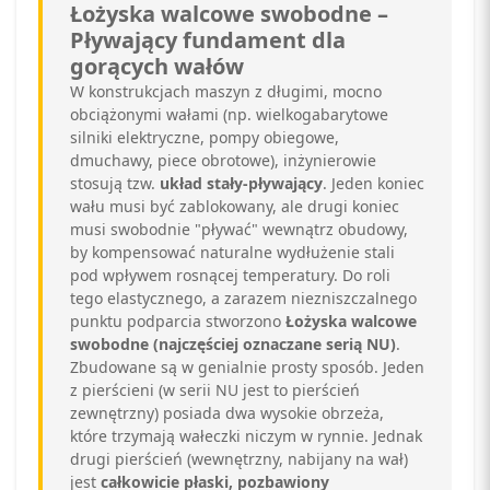
Łożyska walcowe swobodne –
Pływający fundament dla
gorących wałów
W konstrukcjach maszyn z długimi, mocno
obciążonymi wałami (np. wielkogabarytowe
silniki elektryczne, pompy obiegowe,
dmuchawy, piece obrotowe), inżynierowie
stosują tzw.
układ stały-pływający
. Jeden koniec
wału musi być zablokowany, ale drugi koniec
musi swobodnie "pływać" wewnątrz obudowy,
by kompensować naturalne wydłużenie stali
pod wpływem rosnącej temperatury. Do roli
tego elastycznego, a zarazem niezniszczalnego
punktu podparcia stworzono
Łożyska walcowe
swobodne (najczęściej oznaczane serią NU)
.
Zbudowane są w genialnie prosty sposób. Jeden
z pierścieni (w serii NU jest to pierścień
zewnętrzny) posiada dwa wysokie obrzeża,
które trzymają wałeczki niczym w rynnie. Jednak
drugi pierścień (wewnętrzny, nabijany na wał)
jest
całkowicie płaski, pozbawiony