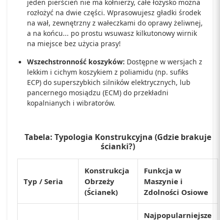
jeden pierścień nie ma kołnierzy, całe łożysko można
rozłożyć na dwie części. Wprasowujesz gładki środek
na wał, zewnętrzny z wałeczkami do oprawy żeliwnej,
a na końcu... po prostu wsuwasz kilkutonowy wirnik
na miejsce bez użycia prasy!
Wszechstronność koszyków:
Dostępne w wersjach z
lekkim i cichym koszykiem z poliamidu (np. sufiks
ECP) do superszybkich silników elektrycznych, lub
pancernego mosiądzu (ECM) do przekładni
kopalnianych i wibratorów.
Tabela: Typologia Konstrukcyjna (Gdzie brakuje
ścianki?)
Konstrukcja
Funkcja w
Typ / Seria
Obrzeży
Maszynie i
(Ścianek)
Zdolności Osiowe
Najpopularniejsze