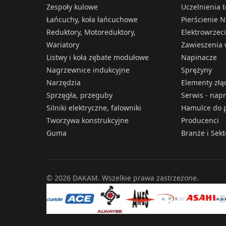
Zespoły kulowe
Uczelnienia 
Łańcuchy, koła łańcuchowe
Pierścienie N
Reduktory, Motoreduktory,
Elektrowrzec
Wariatory
Zawieszenia 
Listwy i koła zębate modułowe
Napinacze
Nagrzewnice indukcyjne
Sprężyny
Narzędzia
Elementy złą
Sprzęgła, przeguby
Serwis - nap
Silniki elektryczne, falowniki
Hamulce do p
Tworzywa konstrukcyjne
Producenci
Guma
Branże i Sek
© 2026 DAKAM. Wszelkie prawa zastrzeżone.