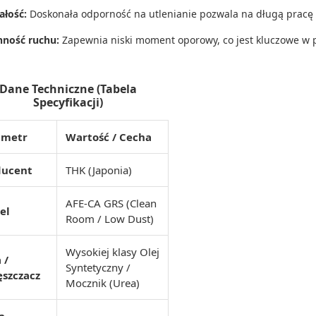
ałość:
Doskonała odporność na utlenianie pozwala na długą pracę
nność ruchu:
Zapewnia niski moment oporowy, co jest kluczowe w p
Dane Techniczne (Tabela
Specyfikacji)
ametr
Wartość / Cecha
ducent
THK (Japonia)
AFE-CA GRS (Clean
el
Room / Low Dust)
Wysokiej klasy Olej
 /
Syntetyczny /
szczacz
Mocznik (Urea)