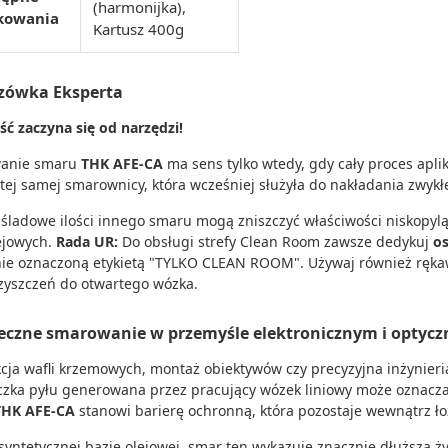
(harmonijka),
kowania
Kartusz 400g
zówka Eksperta
ść zaczyna się od narzędzi!
wanie smaru
THK AFE-CA
ma sens tylko wtedy, gdy cały proces aplik
 tej samej smarownicy, która wcześniej służyła do nakładania zwyk
śladowe ilości innego smaru mogą zniszczyć właściwości niskopylą
ejowych.
Rada UR:
Do obsługi strefy Clean Room zawsze dedykuj
o
ie oznaczoną etykietą "TYLKO CLEAN ROOM". Używaj również ręk
zyszczeń do otwartego wózka.
eczne smarowanie w przemyśle elektronicznym i optyc
cja wafli krzemowych, montaż obiektywów czy precyzyjna inżynier
czka pyłu generowana przez pracujący wózek liniowy może oznaczać
THK AFE-CA
stanowi barierę ochronną, która pozostaje wewnątrz ło
 syntetycznej bazie olejowej, smar ten wykazuje znacznie dłuższą 