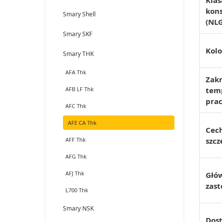
Klas
kons
Smary Shell
(NLG
Smary SKF
Kolo
Smary THK
AFA Thk
Zak
AFB LF Thk
tem
pra
AFC Thk
AFE CA Thk
Cec
AFF Thk
szcz
AFG Thk
AFJ Thk
Głó
zas
L700 Thk
Smary NSK
Dos