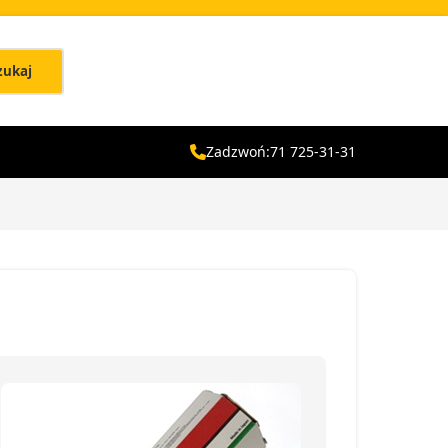
zukaj
Zadzwoń:
71 725-31-31