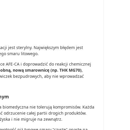
acji jest sterylny. Największym błędem jest
łego smaru litowego.
ce AFE-CA i doprowadzić do reakcji chemicznej
sobną, nową smarownicę (np. THK MG70)
,
awiczek bezpudrowych, aby nie wprowadzać
znym
ia biomedyczna nie tolerują kompromisów. Każda
 odrzucenie całej partii drogich produktów.
żyska i nie migruje na zewnątrz.
żywotność niż typowe smary "czyste" oparte na