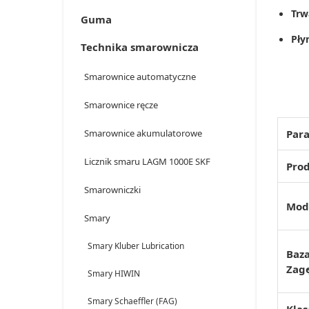
Trw
Guma
Pły
Technika smarownicza
Smarownice automatyczne
Smarownice ręcze
Smarownice akumulatorowe
Par
Licznik smaru LAGM 1000E SKF
Pro
Smarowniczki
Mod
Smary
Smary Kluber Lubrication
Baza
Zagę
Smary HIWIN
Smary Schaeffler (FAG)