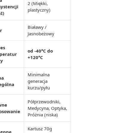
a
2 (Miękki,
ystencji
plastyczny)
I)
Białawy /
r
Jasnobeżowy
res
od -40°C do
peratur
+120°C
cy
Minimalna
ha
generacja
ególna
kurzu/pyłu
Półprzewodniki,
wne
Medycyna, Optyka,
tosowanie
Próżnia (niska)
Kartusz 70g
tępne