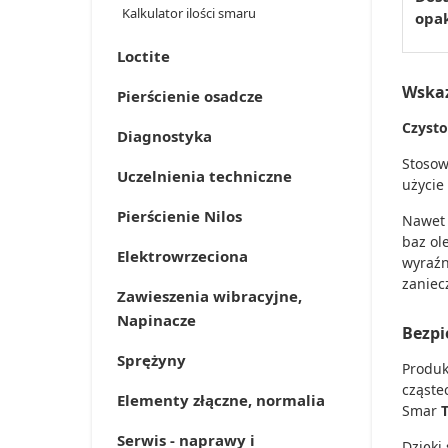
Kalkulator ilości smaru
opa
Loctite
Wska
Pierścienie osadcze
Czysto
Diagnostyka
Stoso
Uczelnienia techniczne
użycie
Pierścienie Nilos
Nawet 
baz ol
Elektrowrzeciona
wyraźn
zaniec
Zawieszenia wibracyjne,
Napinacze
Bezpi
Sprężyny
Produk
cząste
Elementy złączne, normalia
Smar
Serwis - naprawy i
Dzięki