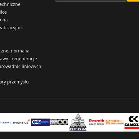
techniczne
ilos
iona
wibracyjne,
czne, normalia
rawy i regeneracje
rowadnic liniowych
tory przemysłu