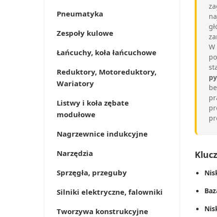
za
Pneumatyka
na
gł
Zespoły kulowe
za
W 
Łańcuchy, koła łańcuchowe
po
st
Reduktory, Motoreduktory,
py
Wariatory
be
pr
Listwy i koła zębate
pr
modułowe
pr
Nagrzewnice indukcyjne
Narzędzia
Kluc
Sprzęgła, przeguby
Nis
Baz
Silniki elektryczne, falowniki
Nis
Tworzywa konstrukcyjne