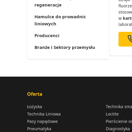
regeneracje
fluorz
stosow
Hamulce do prowadnic
w
kar
liniowych
labora
Producenci
Branże i Sektory przemysłu
Oferta
Łożyska
Technika sm
Technika Liniowa
Loctite
Pasy napędowe
Pierścienie 
Pneumatyka
Diagnostyka