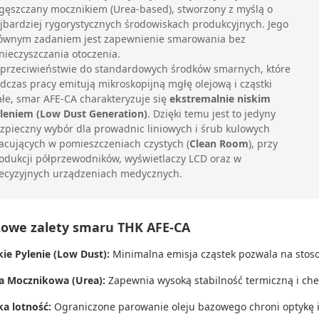
gęszczany mocznikiem (Urea-based), stworzony z myślą o
jbardziej rygorystycznych środowiskach produkcyjnych. Jego
ównym zadaniem jest zapewnienie smarowania bez
nieczyszczania otoczenia.
przeciwieństwie do standardowych środków smarnych, które
dczas pracy emitują mikroskopijną mgłę olejową i cząstki
ałe, smar AFE-CA charakteryzuje się
ekstremalnie niskim
leniem (Low Dust Generation)
. Dzięki temu jest to jedyny
zpieczny wybór dla prowadnic liniowych i śrub kulowych
acujących w pomieszczeniach czystych (
Clean Room
), przy
odukcji półprzewodników, wyświetlaczy LCD oraz w
ecyzyjnych urządzeniach medycznych.
zowe zalety smaru THK AFE-CA
kie Pylenie (Low Dust):
Minimalna emisja cząstek pozwala na stoso
a Mocznikowa (Urea):
Zapewnia wysoką stabilność termiczną i che
ka lotność:
Ograniczone parowanie oleju bazowego chroni optykę i