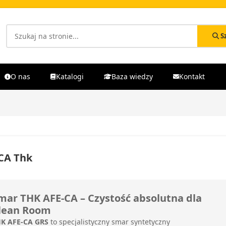
S
O nas
Katalogi
Baza wiedzy
Kontakt
CA Thk
mar THK AFE-CA – Czystość absolutna dla
lean Room
K AFE-CA GRS
to specjalistyczny smar syntetyczny