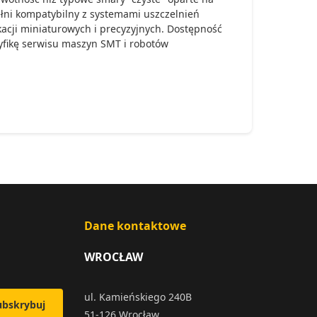
pełni kompatybilny z systemami uszczelnień
cji miniaturowych i precyzyjnych. Dostępność
cyfikę serwisu maszyn SMT i robotów
Dane kontaktowe
WROCŁAW
ul. Kamieńskiego 240B
ubskrybuj
51-126 Wrocław