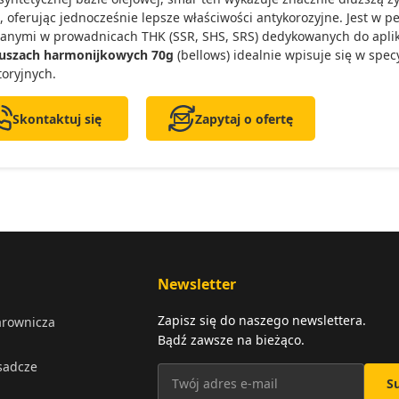
e, oferując jednocześnie lepsze właściwości antykorozyjne. Jest w 
anymi w prowadnicach THK (SSR, SHS, SRS) dedykowanych do aplika
tuszach harmonijkowych 70g
(bellows) idealnie wpisuje się w spe
toryjnych.
Skontaktuj się
Zapytaj o ofertę
Newsletter
Zapisz się do naszego newslettera.
arownicza
Bądź zawsze na bieżąco.
osadcze
S