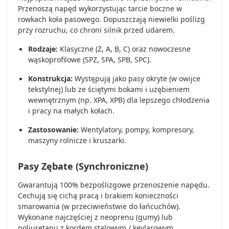
Przenoszą napęd wykorzystując tarcie boczne w
rowkach koła pasowego. Dopuszczają niewielki poślizg
przy rozruchu, co chroni silnik przed udarem.
Rodzaje:
Klasyczne (Z, A, B, C) oraz nowoczesne
wąskoprofilowe (SPZ, SPA, SPB, SPC).
Konstrukcja:
Występują jako pasy okryte (w owijce
tekstylnej) lub ze ściętymi bokami i uzębieniem
wewnętrznym (np. XPA, XPB) dla lepszego chłodzenia
i pracy na małych kołach.
Zastosowanie:
Wentylatory, pompy, kompresory,
maszyny rolnicze i kruszarki.
Pasy Zębate (Synchroniczne)
Gwarantują 100% bezpoślizgowe przenoszenie napędu.
Cechują się cichą pracą i brakiem konieczności
smarowania (w przeciwieństwie do łańcuchów).
Wykonane najczęściej z neoprenu (gumy) lub
poliuretanu z kordem stalowym / kevlarowym.