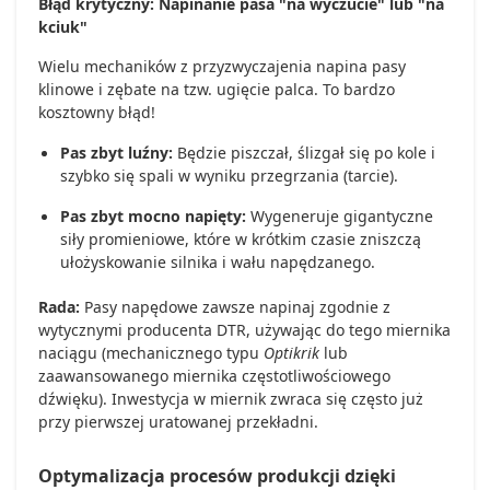
Błąd krytyczny: Napinanie pasa "na wyczucie" lub "na
kciuk"
Wielu mechaników z przyzwyczajenia napina pasy
klinowe i zębate na tzw. ugięcie palca. To bardzo
kosztowny błąd!
Pas zbyt luźny:
Będzie piszczał, ślizgał się po kole i
szybko się spali w wyniku przegrzania (tarcie).
Pas zbyt mocno napięty:
Wygeneruje gigantyczne
siły promieniowe, które w krótkim czasie zniszczą
ułożyskowanie silnika i wału napędzanego.
Rada:
Pasy napędowe zawsze napinaj zgodnie z
wytycznymi producenta DTR, używając do tego miernika
naciągu (mechanicznego typu
Optikrik
lub
zaawansowanego miernika częstotliwościowego
dźwięku). Inwestycja w miernik zwraca się często już
przy pierwszej uratowanej przekładni.
Optymalizacja procesów produkcji dzięki