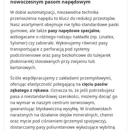
nowoczesnym pasom napędowym
W dobie automatyzacji, niezawodna technika
przenoszenia napędu to klucz do redukcji przestojów.
Nasz asortyment obejmuje nie tylko standardowe paski
gumowe, ale także
pasy napędowe specjalne
,
wzbogacane o różnego rodzaju nakładki (np. Linatex,
Sylomer) czy zabieraki. Wykonujemy również pasy
transportujące z perforacją pod systemy
podciśnieniowe oraz pasy bezkońcowe do tulejarek
(bobiniarek) stosowanych przy zwijaniu tub
kartonowych.
Ściśle współpracujemy z zakładami przemysłowymi,
oferując elastyczność polegającą na
cięciu pasów
zębatego z rękawa
. Oznacza to, że jeśli potrzebujesz
pasa o niestandardowej szerokości, możemy dociąć go
na wymiar w naszym centrum serwisowym,
gwarantując błyskawiczną wysyłkę. W środowiskach
narażonych na działanie olejów mineralnych, chemii
oraz mycie pod ciśnieniem (przemysł spożywczy),
dostarczamy pasy poliuretanowe wykazujące wybitną