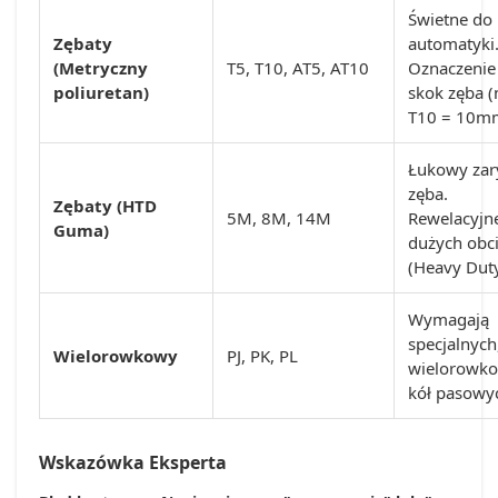
Świetne do
Zębaty
automatyki
(Metryczny
T5, T10, AT5, AT10
Oznaczenie
poliuretan)
skok zęba (
T10 = 10m
Łukowy zar
zęba.
Zębaty (HTD
5M, 8M, 14M
Rewelacyjn
Guma)
dużych obc
(Heavy Duty
Wymagają
specjalnych
Wielorowkowy
PJ, PK, PL
wielorowk
kół pasowy
Wskazówka Eksperta