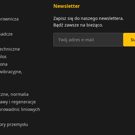
Newsletter
Zapisz się do naszego newslettera.
arownicza
Bądź zawsze na bieżąco.
osadcze
S
techniczne
ilos
iona
wibracyjne,
czne, normalia
rawy i regeneracje
rowadnic liniowych
tory przemysłu