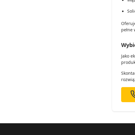
Sol
Oferuj
pełne 
Wybi
Jako e
produk
Skonta
rozwią