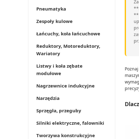
Za
**
Pneumatyka
**
Zespoły kulowe
up
pr
Łańcuchy, koła łańcuchowe
za
pr
Reduktory, Motoreduktory,
Wariatory
Listwy i koła zębate
Poznaj
modułowe
maszyn
wymaga
Nagrzewnice indukcyjne
precyz
Narzędzia
Dlac
Sprzęgła, przeguby
Silniki elektryczne, falowniki
Tworzywa konstrukcyjne