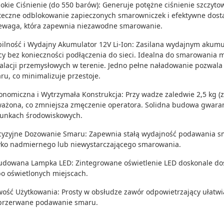
okie Ciśnienie (do 550 barów): Generuje potężne ciśnienie szczyto
teczne odblokowanie zapieczonych smarowniczek i efektywne dost
ewaga, która zapewnia niezawodne smarowanie.
ilność i Wydajny Akumulator 12V Li-Ion: Zasilana wydajnym akumu
cy bez konieczności podłączenia do sieci. Idealna do smarowania 
talacji przemysłowych w terenie. Jedno pełne naładowanie pozwala
ru, co minimalizuje przestoje.
onomiczna i Wytrzymała Konstrukcja: Przy wadze zaledwie 2,5 kg (z 
ażona, co zmniejsza zmęczenie operatora. Solidna budowa gwara
unkach środowiskowych.
cyzyjne Dozowanie Smaru: Zapewnia stałą wydajność podawania sma
yko nadmiernego lub niewystarczającego smarowania.
dowana Lampka LED: Zintegrowane oświetlenie LED doskonale doświ
bo oświetlonych miejscach.
wość Użytkowania: Prosty w obsłudze zawór odpowietrzający ułatwi
przerwane podawanie smaru.