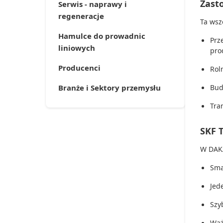
Zast
Serwis - naprawy i
regeneracje
Ta wsz
Hamulce do prowadnic
Prz
liniowych
pro
Producenci
Rol
Bud
Branże i Sektory przemysłu
Tra
SKF 
W DAKA
Sma
Jed
Szy
Wąż