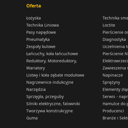
Oferta
Łożyska
Technika sm
Technika Liniowa
Loctite
Pasy napędowe
Pierścienie 
Pneumatyka
Diagnostyka
Zespoły kulowe
Uczelnienia 
Łańcuchy, koła łańcuchowe
Pierścienie N
Reduktory, Motoreduktory,
Elektrowrzec
Wariatory
Zawieszenia 
Listwy i koła zębate modułowe
Napinacze
Nagrzewnice indukcyjne
Sprężyny
Narzędzia
Elementy złą
Sprzęgła, przeguby
Serwis - nap
Silniki elektryczne, falowniki
Hamulce do p
Tworzywa konstrukcyjne
Producenci
Guma
Branże i Sek