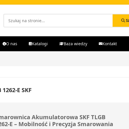
S
O nas
Katalogi
Baza wiedzy
Kontakt
 1262-E SKF
marownica Akumulatorowa SKF TLGB
262-E – Mobilność i Precyzja Smarowania