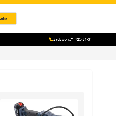
zukaj
Zadzwoń:
71 725-31-31