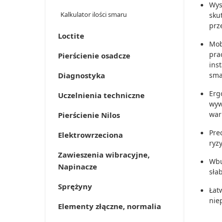
Wys
Kalkulator ilości smaru
sku
prz
Loctite
Mob
pra
Pierścienie osadcze
ins
sma
Diagnostyka
Erg
Uczelnienia techniczne
wyw
war
Pierścienie Nilos
Pre
Elektrowrzeciona
ryz
Zawieszenia wibracyjne,
Wbu
Napinacze
sła
Sprężyny
Łat
nie
Elementy złączne, normalia