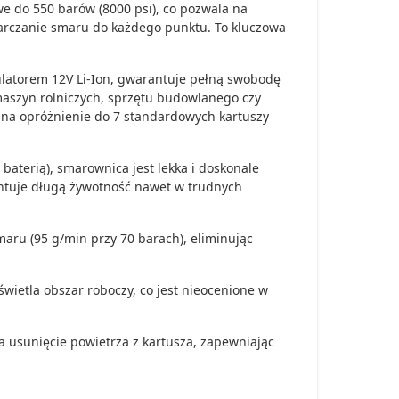
we do 550 barów (8000 psi), co pozwala na
arczanie smaru do każdego punktu. To kluczowa
latorem 12V Li-Ion, gwarantuje pełną swobodę
maszyn rolniczych, sprzętu budowlanego czy
 na opróżnienie do 7 standardowych kartuszy
baterią), smarownica jest lekka i doskonale
ntuje długą żywotność nawet w trudnych
ru (95 g/min przy 70 barach), eliminując
etla obszar roboczy, co jest nieocenione w
a usunięcie powietrza z kartusza, zapewniając