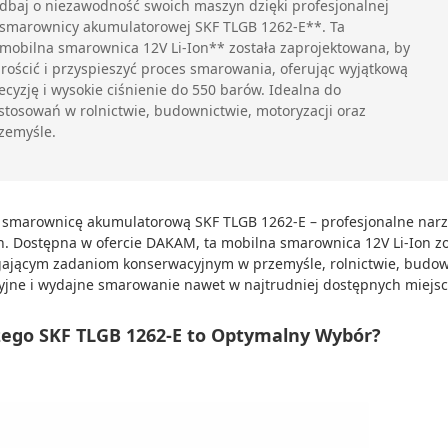
dbaj o niezawodność swoich maszyn dzięki profesjonalnej
smarownicy akumulatorowej SKF TLGB 1262-E**. Ta
mobilna smarownica 12V Li-Ion** została zaprojektowana, by
rościć i przyspieszyć proces smarowania, oferując wyjątkową
ecyzję i wysokie ciśnienie do 550 barów. Idealna do
stosowań w rolnictwie, budownictwie, motoryzacji oraz
zemyśle.
 smarownicę akumulatorową SKF TLGB 1262-E – profesjonalne narz
. Dostępna w ofercie DAKAM, ta mobilna smarownica 12V Li-Ion zos
jącym zadaniom konserwacyjnym w przemyśle, rolnictwie, budownic
yjne i wydajne smarowanie nawet w najtrudniej dostępnych miejsc
zego SKF TLGB 1262-E to Optymalny Wybór?