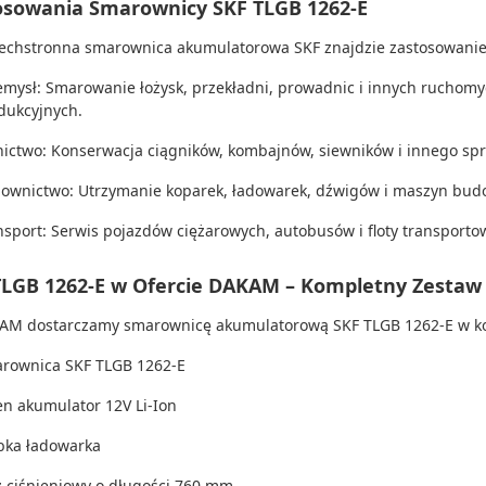
osowania Smarownicy SKF TLGB 1262-E
echstronna smarownica akumulatorowa SKF znajdzie zastosowanie
emysł: Smarowanie łożysk, przekładni, prowadnic i innych rucho
dukcyjnych.
nictwo: Konserwacja ciągników, kombajnów, siewników i innego spr
ownictwo: Utrzymanie koparek, ładowarek, dźwigów i maszyn budo
nsport: Serwis pojazdów ciężarowych, autobusów i floty transporto
TLGB 1262-E w Ofercie DAKAM – Kompletny Zestaw
M dostarczamy smarownicę akumulatorową SKF TLGB 1262-E w ko
rownica SKF TLGB 1262-E
en akumulator 12V Li-Ion
bka ładowarka
 ciśnieniowy o długości 760 mm