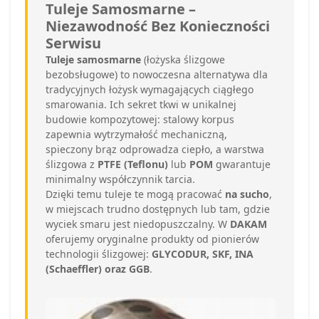
Tuleje Samosmarne –
Niezawodność Bez Konieczności
Serwisu
Tuleje samosmarne
(łożyska ślizgowe
bezobsługowe) to nowoczesna alternatywa dla
tradycyjnych łożysk wymagających ciągłego
smarowania. Ich sekret tkwi w unikalnej
budowie kompozytowej: stalowy korpus
zapewnia wytrzymałość mechaniczną,
spieczony brąz odprowadza ciepło, a warstwa
ślizgowa z
PTFE (Teflonu)
lub
POM
gwarantuje
minimalny współczynnik tarcia.
Dzięki temu tuleje te mogą pracować
na sucho
,
w miejscach trudno dostępnych lub tam, gdzie
wyciek smaru jest niedopuszczalny. W
DAKAM
oferujemy oryginalne produkty od pionierów
technologii ślizgowej:
GLYCODUR, SKF, INA
(Schaeffler) oraz GGB
.