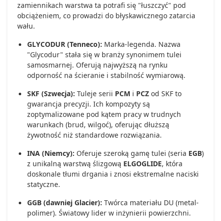
zamiennikach warstwa ta potrafi się "łuszczyć" pod
obciążeniem, co prowadzi do błyskawicznego zatarcia
wału.
GLYCODUR (Tenneco):
Marka-legenda. Nazwa
"Glycodur" stała się w branży synonimem tulei
samosmarnej. Oferują najwyższą na rynku
odporność na ścieranie i stabilność wymiarową.
SKF (Szwecja):
Tuleje serii
PCM
i
PCZ
od SKF to
gwarancja precyzji. Ich kompozyty są
zoptymalizowane pod kątem pracy w trudnych
warunkach (brud, wilgoć), oferując dłuższą
żywotność niż standardowe rozwiązania.
INA (Niemcy):
Oferuje szeroką gamę tulei (seria
EGB
)
z unikalną warstwą ślizgową
ELGOGLIDE
, która
doskonale tłumi drgania i znosi ekstremalne naciski
statyczne.
GGB (dawniej Glacier):
Twórca materiału DU (metal-
polimer). Światowy lider w inżynierii powierzchni.