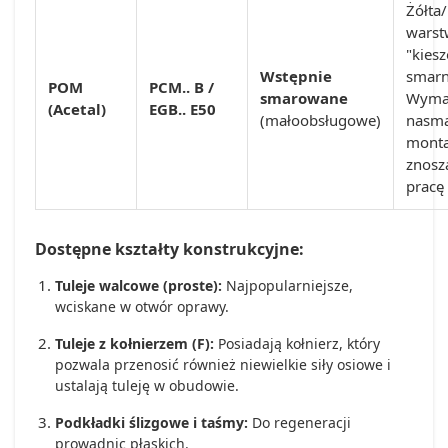
Żółta
warst
"kies
Wstępnie
smarn
POM
PCM.. B /
smarowane
Wyma
(Acetal)
EGB.. E50
(małoobsługowe)
nasma
monta
znosz
pracę
Dostępne kształty konstrukcyjne:
Tuleje walcowe (proste):
Najpopularniejsze,
wciskane w otwór oprawy.
Tuleje z kołnierzem (F):
Posiadają kołnierz, który
pozwala przenosić również niewielkie siły osiowe i
ustalają tuleję w obudowie.
Podkładki ślizgowe i taśmy:
Do regeneracji
prowadnic płaskich.