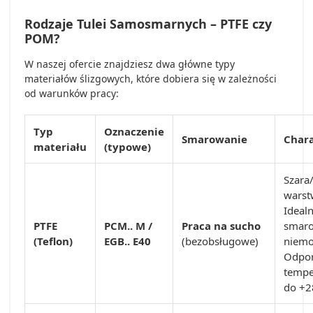
Rodzaje Tulei Samosmarnych – PTFE czy
POM?
W naszej ofercie znajdziesz dwa główne typy
materiałów ślizgowych, które dobiera się w zależności
od warunków pracy:
Typ
Oznaczenie
Smarowanie
Char
materiału
(typowe)
Szara
warst
Ideal
PTFE
PCM.. M /
Praca na sucho
smaro
(Teflon)
EGB.. E40
(bezobsługowe)
niemo
Odpor
tempe
do +2