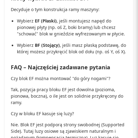
Decyduje o tym konstrukcja ramy maszyny:
Wybierz
EF (Płaski)
, jeśli montujesz napęd do
pionowej płyty (np. oś Z, boki bramy) lub chcesz
"schować" blok w gnieździe wyfrezowanym w płycie.
Wybierz
BF (Stojący)
, jeśli masz płaską podstawę, do
której możesz przykręcić blok od dołu (np. oś Y, oś X).
FAQ – Najczęściej zadawane pytania
Czy blok EF można montować "do góry nogami"?
Tak, pozycja pracy bloku EF jest dowolna (pozioma,
pionowa, boczna), o ile jest on solidnie przykręcony do
ramy.
Czy w bloku EF kasuje się luzy?
Nie. Blok EF jest podporą strony swobodnej (Supported
Side). Tutaj luzy osiowe są zjawiskiem naturalnym i
pożądanym (kompensacja termiczna). Luz kasuje się