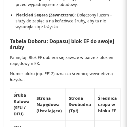
przed wypadnięciem z obudowy.
Pierścień Segera (Zewnętrzny):
Dołączony luzem –
służy do zapięcia na końcówce śruby, aby ta nie
wysunęła się z łożyska.
Tabela Doboru: Dopasuj blok EF do swojej
śruby
Pamiętaj: Blok EF dobiera się zawsze w parze z blokiem
napędowym EK.
Numer bloku (np. EF12) oznacza średnicę wewnętrzną
łożyska.
Śruba
Strona
Strona
Średnica
Kulowa
Napędowa
Swobodna
czopa w
(SFU /
(Ustalająca)
(Tył)
bloku EF
DFU)