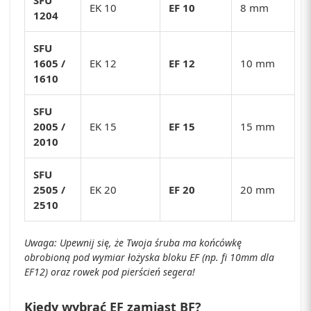
SFU
EK 10
EF 10
8 mm
1204
SFU
1605 /
EK 12
EF 12
10 mm
1610
SFU
2005 /
EK 15
EF 15
15 mm
2010
SFU
2505 /
EK 20
EF 20
20 mm
2510
Uwaga: Upewnij się, że Twoja śruba ma końcówkę
obrobioną pod wymiar łożyska bloku EF (np. fi 10mm dla
EF12) oraz rowek pod pierścień segera!
Kiedy wybrać EF zamiast BF?