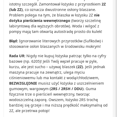
istotny szczegół. Zamontował łożysko z przyrostkiem
2Z
(lub ZZ)
, co oznacza dwustronne osłony blaszane.
Problem polega na tym, że blaszka w łożysku 2Z
nie
dotyka pierścienia wewnętrznego
(tworzy szczelinę
labiryntową dla wyższych obrotów). Woda i wilgoć z
pompy mają tam otwartą autostradę prosto do kulek!
Błąd:
Ignorowanie literowych przyrostków (Sufiksów) i
stosowanie osłon blaszanych w środowisku mokrym!
Rada UR:
Nigdy nie kupuj łożyska patrząc tylko na cyfry
bazowe (np. 6205)! Jeśli Twój węzeł pracuje w pyle,
kurzu, ale jest sucho – używaj blaszek
(2Z)
. Jeśli jednak
maszyna pracuje na zewnątrz, ulega myciu
ciśnieniowemu lub ma kontakt z wodą/chłodziwem,
BEZWZGLĘDNIE
musisz użyć łożyska z uszczelnieniem
gumowym, wargowym
(2RS / 2RSH / DDU)
. Guma
fizycznie trze o pierścień wewnętrzny, tworząc
wodoszczelną zaporę. Owszem, łożysko 2RS trochę
bardziej się grzeje i ma niższą prędkość maksymalną od
2Z, ale przetrwa potop!