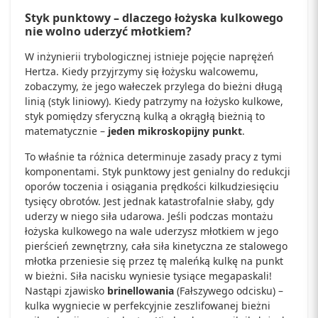
Styk punktowy – dlaczego łożyska kulkowego
nie wolno uderzyć młotkiem?
W inżynierii trybologicznej istnieje pojęcie naprężeń
Hertza. Kiedy przyjrzymy się łożysku walcowemu,
zobaczymy, że jego wałeczek przylega do bieżni długą
linią (styk liniowy). Kiedy patrzymy na łożysko kulkowe,
styk pomiędzy sferyczną kulką a okrągłą bieżnią to
matematycznie –
jeden mikroskopijny punkt
.
To właśnie ta różnica determinuje zasady pracy z tymi
komponentami. Styk punktowy jest genialny do redukcji
oporów toczenia i osiągania prędkości kilkudziesięciu
tysięcy obrotów. Jest jednak katastrofalnie słaby, gdy
uderzy w niego siła udarowa. Jeśli podczas montażu
łożyska kulkowego na wale uderzysz młotkiem w jego
pierścień zewnętrzny, cała siła kinetyczna ze stalowego
młotka przeniesie się przez tę maleńką kulkę na punkt
w bieżni. Siła nacisku wyniesie tysiące megapaskali!
Nastąpi zjawisko
brinellowania
(Fałszywego odcisku) –
kulka wygniecie w perfekcyjnie zeszlifowanej bieżni