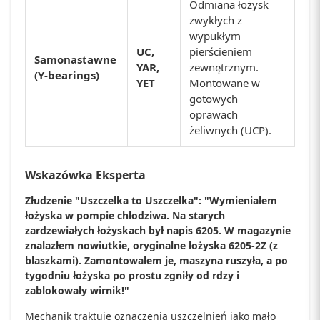
Odmiana łożysk
zwykłych z
wypukłym
UC,
pierścieniem
Samonastawne
YAR,
zewnętrznym.
(Y-bearings)
YET
Montowane w
gotowych
oprawach
żeliwnych (UCP).
Wskazówka Eksperta
Złudzenie "Uszczelka to Uszczelka": "Wymieniałem
łożyska w pompie chłodziwa. Na starych
zardzewiałych łożyskach był napis 6205. W magazynie
znalazłem nowiutkie, oryginalne łożyska 6205-2Z (z
blaszkami). Zamontowałem je, maszyna ruszyła, a po
tygodniu łożyska po prostu zgniły od rdzy i
zablokowały wirnik!"
Mechanik traktuje oznaczenia uszczelnień jako mało