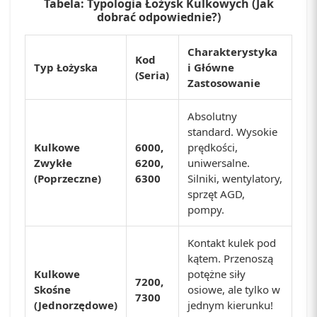
Tabela: Typologia Łożysk Kulkowych (Jak
dobrać odpowiednie?)
Charakterystyka
Kod
Typ Łożyska
i Główne
(Seria)
Zastosowanie
Absolutny
standard. Wysokie
Kulkowe
6000,
prędkości,
Zwykłe
6200,
uniwersalne.
(Poprzeczne)
6300
Silniki, wentylatory,
sprzęt AGD,
pompy.
Kontakt kulek pod
kątem. Przenoszą
Kulkowe
potężne siły
7200,
Skośne
osiowe, ale tylko w
7300
(Jednorzędowe)
jednym kierunku!