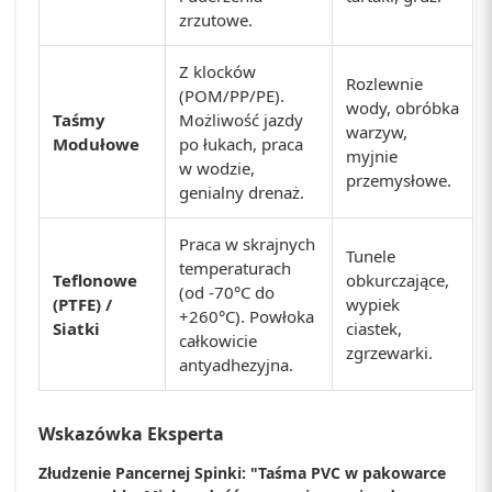
zrzutowe.
Z klocków
Rozlewnie
(POM/PP/PE).
wody, obróbka
Taśmy
Możliwość jazdy
warzyw,
Modułowe
po łukach, praca
myjnie
w wodzie,
przemysłowe.
genialny drenaż.
Praca w skrajnych
Tunele
temperaturach
Teflonowe
obkurczające,
(od -70°C do
(PTFE) /
wypiek
+260°C). Powłoka
Siatki
ciastek,
całkowicie
zgrzewarki.
antyadhezyjna.
Wskazówka Eksperta
Złudzenie Pancernej Spinki: "Taśma PVC w pakowarce