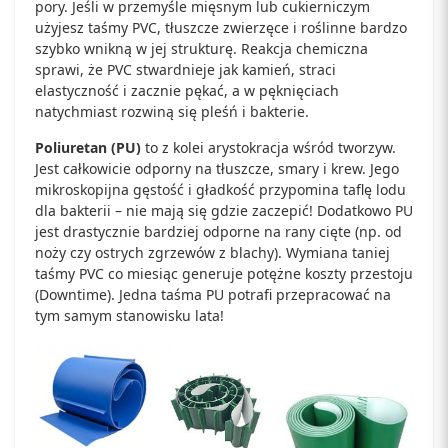
pory. Jeśli w przemyśle mięsnym lub cukierniczym
użyjesz taśmy PVC, tłuszcze zwierzęce i roślinne bardzo
szybko wnikną w jej strukturę. Reakcja chemiczna
sprawi, że PVC stwardnieje jak kamień, straci
elastyczność i zacznie pękać, a w pęknięciach
natychmiast rozwiną się pleśń i bakterie.
Poliuretan (PU)
to z kolei arystokracja wśród tworzyw.
Jest całkowicie odporny na tłuszcze, smary i krew. Jego
mikroskopijna gęstość i gładkość przypomina taflę lodu
dla bakterii – nie mają się gdzie zaczepić! Dodatkowo PU
jest drastycznie bardziej odporne na rany cięte (np. od
noży czy ostrych zgrzewów z blachy). Wymiana taniej
taśmy PVC co miesiąc generuje potężne koszty przestoju
(Downtime). Jedna taśma PU potrafi przepracować na
tym samym stanowisku lata!