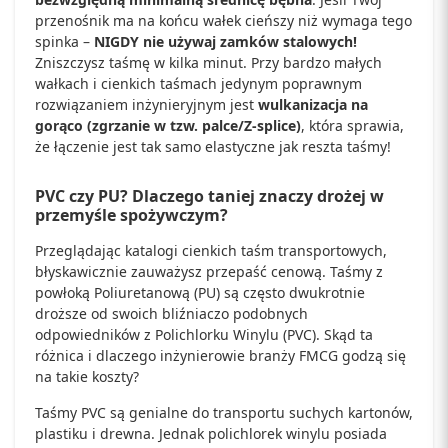
przenośnik ma na końcu wałek cieńszy niż wymaga tego
spinka –
NIGDY nie używaj zamków stalowych!
Zniszczysz taśmę w kilka minut. Przy bardzo małych
wałkach i cienkich taśmach jedynym poprawnym
rozwiązaniem inżynieryjnym jest
wulkanizacja na
gorąco (zgrzanie w tzw. palce/Z-splice)
, która sprawia,
że łączenie jest tak samo elastyczne jak reszta taśmy!
PVC czy PU? Dlaczego taniej znaczy drożej w
przemyśle spożywczym?
Przeglądając katalogi cienkich taśm transportowych,
błyskawicznie zauważysz przepaść cenową. Taśmy z
powłoką Poliuretanową (PU) są często dwukrotnie
droższe od swoich bliźniaczo podobnych
odpowiedników z Polichlorku Winylu (PVC). Skąd ta
różnica i dlaczego inżynierowie branży FMCG godzą się
na takie koszty?
Taśmy PVC są genialne do transportu suchych kartonów,
plastiku i drewna. Jednak polichlorek winylu posiada