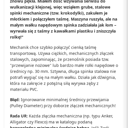
znowu pękła. Miałem dość wzywania serwisu do
wulkanizacji klejonej, więc wziąłem grube, stalowe
spinki mechaniczne (tzw. krokodylki), zakułem je
młotkiem i połączyłem taśmę. Maszyna ruszyła, ale na
małym wałku napędowym spinka zadziałała jak łom –
wyrwała się z taśmy z kawałkami plastiku i zniszczyła
rolkę!"
Mechanik chce szybko połączyć cienką taśmę
transportową. Używa ciężkich, mechanicznych złączek
stalowych, zapominając, że przenośnik posiada tzw.
"przewijanie nożowe" lub bardzo małe rolki napędowe o
średnicy np. 30 mm. Sztywna, długa spinka stalowa nie
potrafi wygiąć się na małym wałku. Działa jak dźwignia,
która na zakręcie z potężną siłą wyrywa zęby z
materiału PVC.
Błąd:
Ignorowanie minimalnej średnicy przewijania
(Pulley Diameter) przy doborze złączek mechanicznych!
Rada UR:
Każda złączka mechaniczna (np. typu Anker,
Alligator czy Flexco) ma w katalogu podaną
bezwzględną minimalną średnicę bębna
. Jeśli Twój