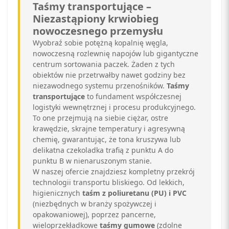
Taśmy transportujące –
Niezastąpiony krwiobieg
nowoczesnego przemysłu
Wyobraź sobie potężną kopalnię węgla,
nowoczesną rozlewnię napojów lub gigantyczne
centrum sortowania paczek. Żaden z tych
obiektów nie przetrwałby nawet godziny bez
niezawodnego systemu przenośników.
Taśmy
transportujące
to fundament współczesnej
logistyki wewnętrznej i procesu produkcyjnego.
To one przejmują na siebie ciężar, ostre
krawędzie, skrajne temperatury i agresywną
chemię, gwarantując, że tona kruszywa lub
delikatna czekoladka trafią z punktu A do
punktu B w nienaruszonym stanie.
W naszej ofercie znajdziesz kompletny przekrój
technologii transportu bliskiego. Od lekkich,
higienicznych
taśm z poliuretanu (PU) i PVC
(niezbędnych w branży spożywczej i
opakowaniowej), poprzez pancerne,
wieloprzekładkowe
taśmy gumowe
(zdolne