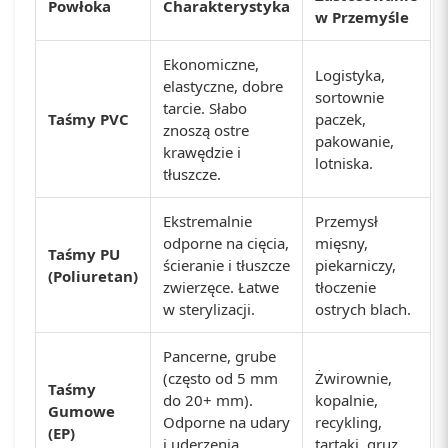
Powłoka
Charakterystyka
w Przemyśle
Ekonomiczne,
Logistyka,
elastyczne, dobre
sortownie
tarcie. Słabo
Taśmy PVC
paczek,
znoszą ostre
pakowanie,
krawędzie i
lotniska.
tłuszcze.
Ekstremalnie
Przemysł
odporne na cięcia,
mięsny,
Taśmy PU
ścieranie i tłuszcze
piekarniczy,
(Poliuretan)
zwierzęce. Łatwe
tłoczenie
w sterylizacji.
ostrych blach.
Pancerne, grube
(często od 5 mm
Żwirownie,
Taśmy
do 20+ mm).
kopalnie,
Gumowe
Odporne na udary
recykling,
(EP)
i uderzenia
tartaki, gruz.