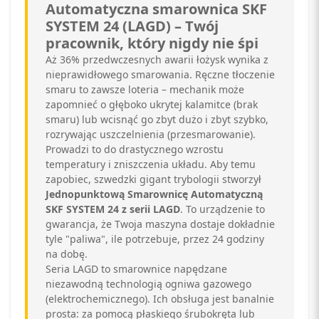
Automatyczna smarownica SKF
SYSTEM 24 (LAGD) – Twój
pracownik, który nigdy nie śpi
Aż 36% przedwczesnych awarii łożysk wynika z
nieprawidłowego smarowania. Ręczne tłoczenie
smaru to zawsze loteria – mechanik może
zapomnieć o głęboko ukrytej kalamitce (brak
smaru) lub wcisnąć go zbyt dużo i zbyt szybko,
rozrywając uszczelnienia (przesmarowanie).
Prowadzi to do drastycznego wzrostu
temperatury i zniszczenia układu. Aby temu
zapobiec, szwedzki gigant trybologii stworzył
Jednopunktową Smarownicę Automatyczną
SKF SYSTEM 24 z serii LAGD
. To urządzenie to
gwarancja, że Twoja maszyna dostaje dokładnie
tyle "paliwa", ile potrzebuje, przez 24 godziny
na dobę.
Seria LAGD to smarownice napędzane
niezawodną technologią ogniwa gazowego
(elektrochemicznego). Ich obsługa jest banalnie
prosta: za pomocą płaskiego śrubokręta lub