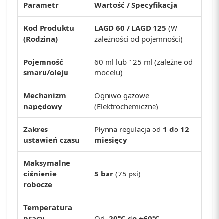
Parametr
Wartość / Specyfikacja
Kod Produktu
LAGD 60 / LAGD 125
(W
(Rodzina)
zależności od pojemności)
Pojemność
60 ml lub 125 ml (zależne od
smaru/oleju
modelu)
Mechanizm
Ogniwo gazowe
napędowy
(Elektrochemiczne)
Zakres
Płynna regulacja od
1 do 12
ustawień czasu
miesięcy
Maksymalne
ciśnienie
5 bar
(75 psi)
robocze
Temperatura
pracy
Od
-20°C do +60°C