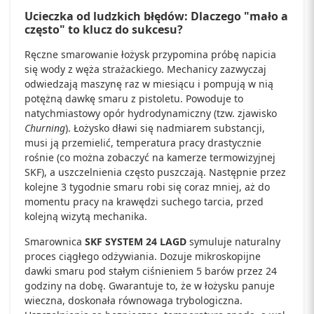
Ucieczka od ludzkich błędów: Dlaczego "mało a
często" to klucz do sukcesu?
Ręczne smarowanie łożysk przypomina próbę napicia
się wody z węża strażackiego. Mechanicy zazwyczaj
odwiedzają maszynę raz w miesiącu i pompują w nią
potężną dawkę smaru z pistoletu. Powoduje to
natychmiastowy opór hydrodynamiczny (tzw. zjawisko
Churning
). Łożysko dławi się nadmiarem substancji,
musi ją przemielić, temperatura pracy drastycznie
rośnie (co można zobaczyć na kamerze termowizyjnej
SKF), a uszczelnienia często puszczają. Następnie przez
kolejne 3 tygodnie smaru robi się coraz mniej, aż do
momentu pracy na krawędzi suchego tarcia, przed
kolejną wizytą mechanika.
Smarownica
SKF SYSTEM 24 LAGD
symuluje naturalny
proces ciągłego odżywiania. Dozuje mikroskopijne
dawki smaru pod stałym ciśnieniem 5 barów przez 24
godziny na dobę. Gwarantuje to, że w łożysku panuje
wieczna, doskonała równowaga trybologiczna.