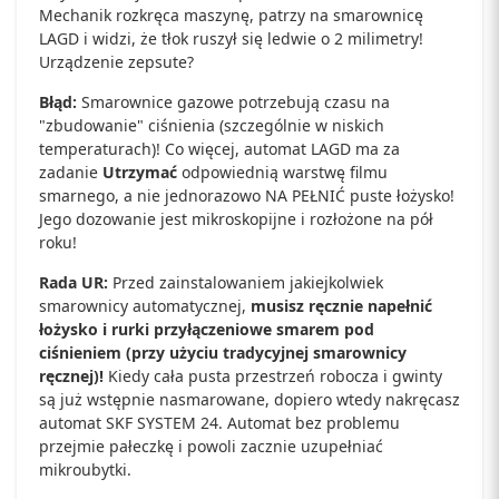
Mechanik rozkręca maszynę, patrzy na smarownicę
LAGD i widzi, że tłok ruszył się ledwie o 2 milimetry!
Urządzenie zepsute?
Błąd:
Smarownice gazowe potrzebują czasu na
"zbudowanie" ciśnienia (szczególnie w niskich
temperaturach)! Co więcej, automat LAGD ma za
zadanie
Utrzymać
odpowiednią warstwę filmu
smarnego, a nie jednorazowo NA PEŁNIĆ puste łożysko!
Jego dozowanie jest mikroskopijne i rozłożone na pół
roku!
Rada UR:
Przed zainstalowaniem jakiejkolwiek
smarownicy automatycznej,
musisz ręcznie napełnić
łożysko i rurki przyłączeniowe smarem pod
ciśnieniem (przy użyciu tradycyjnej smarownicy
ręcznej)!
Kiedy cała pusta przestrzeń robocza i gwinty
są już wstępnie nasmarowane, dopiero wtedy nakręcasz
automat SKF SYSTEM 24. Automat bez problemu
przejmie pałeczkę i powoli zacznie uzupełniać
mikroubytki.