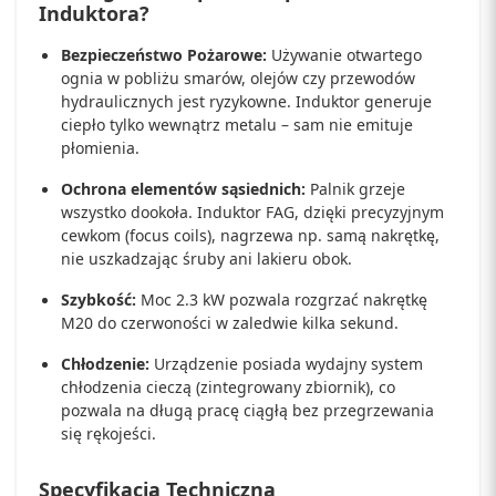
Induktora?
Bezpieczeństwo Pożarowe:
Używanie otwartego
ognia w pobliżu smarów, olejów czy przewodów
hydraulicznych jest ryzykowne. Induktor generuje
ciepło tylko wewnątrz metalu – sam nie emituje
płomienia.
Ochrona elementów sąsiednich:
Palnik grzeje
wszystko dookoła. Induktor FAG, dzięki precyzyjnym
cewkom (focus coils), nagrzewa np. samą nakrętkę,
nie uszkadzając śruby ani lakieru obok.
Szybkość:
Moc 2.3 kW pozwala rozgrzać nakrętkę
M20 do czerwoności w zaledwie kilka sekund.
Chłodzenie:
Urządzenie posiada wydajny system
chłodzenia cieczą (zintegrowany zbiornik), co
pozwala na długą pracę ciągłą bez przegrzewania
się rękojeści.
Specyfikacja Techniczna