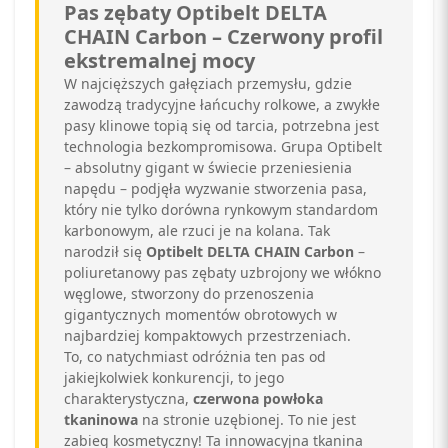
Pas zębaty Optibelt DELTA
CHAIN Carbon – Czerwony profil
ekstremalnej mocy
W najcięższych gałęziach przemysłu, gdzie
zawodzą tradycyjne łańcuchy rolkowe, a zwykłe
pasy klinowe topią się od tarcia, potrzebna jest
technologia bezkompromisowa. Grupa Optibelt
– absolutny gigant w świecie przeniesienia
napędu – podjęła wyzwanie stworzenia pasa,
który nie tylko dorówna rynkowym standardom
karbonowym, ale rzuci je na kolana. Tak
narodził się
Optibelt DELTA CHAIN Carbon
–
poliuretanowy pas zębaty uzbrojony we włókno
węglowe, stworzony do przenoszenia
gigantycznych momentów obrotowych w
najbardziej kompaktowych przestrzeniach.
To, co natychmiast odróżnia ten pas od
jakiejkolwiek konkurencji, to jego
charakterystyczna,
czerwona powłoka
tkaninowa
na stronie uzębionej. To nie jest
zabieg kosmetyczny! Ta innowacyjna tkanina