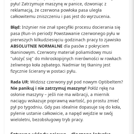
pyłu! Zatrzymuje maszynę w panice, dzwoniąc z
reklamacją, że czerwona powłoka pasa uległa
całkowitemu zniszczeniu i pas jest do wyrzucenia.
Błąd:
Inżynier nie znał specyfiki procesu docierania się
pasa (Run-in period)! Powstawanie czerwonego pyłu w
pierwszych kilkudziesięciu godzinach pracy to zjawisko
ABSOLUTNIE NORMALNE
dla pasów z pokryciem
tkaninowym. Czerwony materiał poliamidowy musi
"ułożyć się" do mikroskopijnych nierówności w rowkach
żeliwnego koła zębatego. Nadmiar tej tkaniny jest
fizycznie ścierany w postaci pyłu.
Rada UR:
Widzisz czerwony pył pod nowym Optibeltem?
Nie panikuj i nie zatrzymuj maszyny!
Połóż rękę na
osłonie maszyny – jeśli nie ma wibracji, a miernik
naciągu wskazuje poprawną wartość, po prostu zmieć
pył po tygodniu. Gdy pas idealnie dopasuje się do koła,
pylenie ustanie całkowicie, a napęd wejdzie w swój
wieloletni, bezobsługowy tryb pracy.