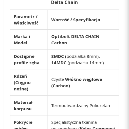
Delta Chain
Parametr /
Wartość / Specyfikacja
Właściwość
Marka i
Optibelt DELTA CHAIN
Model
Carbon
Dostępne
8MDC
(podziałka 8mm),
profile zęba
14MDC
(podziałka 14mm)
Rdzeń
Czyste
Włókno węglowe
(Cięgno
(Carbon)
nośne)
Materiał
Termoutwardzalny Poliuretan
korpusu
Pokrycie
Specjalistyczna tkanina
zębów
poliamidowa (
Kolor Czerwony
)