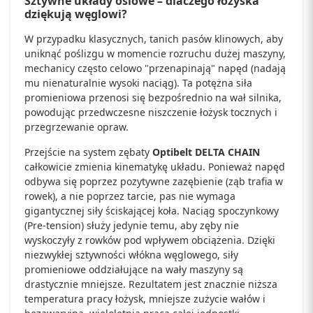
Sztywne układy osiowe – dlaczego łożyska
dziękują węglowi?
W przypadku klasycznych, tanich pasów klinowych, aby
uniknąć poślizgu w momencie rozruchu dużej maszyny,
mechanicy często celowo "przenapinają" napęd (nadają
mu nienaturalnie wysoki naciąg). Ta potężna siła
promieniowa przenosi się bezpośrednio na wał silnika,
powodując przedwczesne niszczenie łożysk tocznych i
przegrzewanie opraw.
Przejście na system zębaty
Optibelt DELTA CHAIN
całkowicie zmienia kinematykę układu. Ponieważ napęd
odbywa się poprzez pozytywne zazębienie (ząb trafia w
rowek), a nie poprzez tarcie, pas nie wymaga
gigantycznej siły ściskającej koła. Naciąg spoczynkowy
(Pre-tension) służy jedynie temu, aby zęby nie
wyskoczyły z rowków pod wpływem obciążenia. Dzięki
niezwykłej sztywności włókna węglowego, siły
promieniowe oddziałujące na wały maszyny są
drastycznie mniejsze. Rezultatem jest znacznie niższa
temperatura pracy łożysk, mniejsze zużycie wałów i