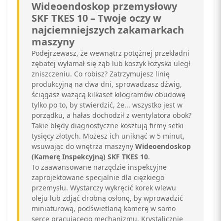
Wideoendoskop przemysłowy
SKF TKES 10 – Twoje oczy w
najciemniejszych zakamarkach
maszyny
Podejrzewasz, że wewnątrz potężnej przekładni
zębatej wyłamał się ząb lub koszyk łożyska uległ
zniszczeniu. Co robisz? Zatrzymujesz linię
produkcyjną na dwa dni, sprowadzasz dźwig,
ściągasz ważącą kilkaset kilogramów obudowę
tylko po to, by stwierdzić, że... wszystko jest w
porządku, a hałas dochodził z wentylatora obok?
Takie błędy diagnostyczne kosztują firmy setki
tysięcy złotych. Możesz ich uniknąć w 5 minut,
wsuwając do wnętrza maszyny
Wideoendoskop
(Kamerę Inspekcyjną) SKF TKES 10
.
To zaawansowane narzędzie inspekcyjne
zaprojektowane specjalnie dla ciężkiego
przemysłu. Wystarczy wykręcić korek wlewu
oleju lub zdjąć drobną osłonę, by wprowadzić
miniaturową, podświetlaną kamerę w samo
serce pracującego mechanizmu. Krystalicznie