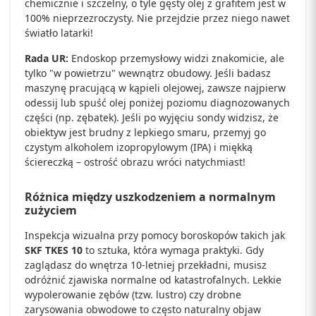
chemicznie i szczelny, o tyle gęsty olej z grafitem jest w
100% nieprzezroczysty. Nie przejdzie przez niego nawet
światło latarki!
Rada UR:
Endoskop przemysłowy widzi znakomicie, ale
tylko "w powietrzu" wewnątrz obudowy. Jeśli badasz
maszynę pracującą w kąpieli olejowej, zawsze najpierw
odessij lub spuść olej poniżej poziomu diagnozowanych
części (np. zębatek). Jeśli po wyjęciu sondy widzisz, że
obiektyw jest brudny z lepkiego smaru, przemyj go
czystym alkoholem izopropylowym (IPA) i miękką
ściereczką – ostrość obrazu wróci natychmiast!
Różnica między uszkodzeniem a normalnym
zużyciem
Inspekcja wizualna przy pomocy boroskopów takich jak
SKF TKES 10
to sztuka, która wymaga praktyki. Gdy
zaglądasz do wnętrza 10-letniej przekładni, musisz
odróżnić zjawiska normalne od katastrofalnych. Lekkie
wypolerowanie zębów (tzw. lustro) czy drobne
zarysowania obwodowe to często naturalny objaw