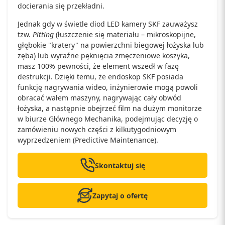
docierania się przekładni.
Jednak gdy w świetle diod LED kamery SKF zauważysz
tzw.
Pitting
(łuszczenie się materiału – mikroskopijne,
głębokie "kratery" na powierzchni biegowej łożyska lub
zęba) lub wyraźne pęknięcia zmęczeniowe koszyka,
masz 100% pewności, że element wszedł w fazę
destrukcji. Dzięki temu, że endoskop SKF posiada
funkcję nagrywania wideo, inżynierowie mogą powoli
obracać wałem maszyny, nagrywając cały obwód
łożyska, a następnie obejrzeć film na dużym monitorze
w biurze Głównego Mechanika, podejmując decyzję o
zamówieniu nowych części z kilkutygodniowym
wyprzedzeniem (Predictive Maintenance).
Skontaktuj się
Zapytaj o ofertę