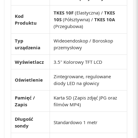
TKES 10F
(Elastyczna) /
TKES
Kod
10S
(Półsztywna) /
TKES 10A
Produktu
(Przegubowa)
Typ
Wideoendoskop / Boroskop
urządzenia
przemysłowy
Wyświetlacz
3.5" Kolorowy TFT LCD
Zintegrowane, regulowane
Oświetlenie
diody LED na głowicy
Pamięć /
Karta SD (Zapis zdjęć JPG oraz
Zapis
filmów MP4)
Długość
Standardowo 1 metr
sondy