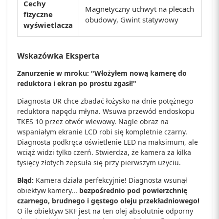
Cechy
Magnetyczny uchwyt na plecach
fizyczne
obudowy, Gwint statywowy
wyświetlacza
Wskazówka Eksperta
Zanurzenie w mroku: "Włożyłem nową kamerę do
reduktora i ekran po prostu zgasł!"
Diagnosta UR chce zbadać łożysko na dnie potężnego
reduktora napędu młyna. Wsuwa przewód endoskopu
TKES 10 przez otwór wlewowy. Nagle obraz na
wspaniałym ekranie LCD robi się kompletnie czarny.
Diagnosta podkręca oświetlenie LED na maksimum, ale
wciąż widzi tylko czerń. Stwierdza, że kamera za kilka
tysięcy złotych zepsuła się przy pierwszym użyciu.
Błąd:
Kamera działa perfekcyjnie! Diagnosta wsunął
obiektyw kamery...
bezpośrednio pod powierzchnię
czarnego, brudnego i gęstego oleju przekładniowego!
O ile obiektyw SKF jest na ten olej absolutnie odporny