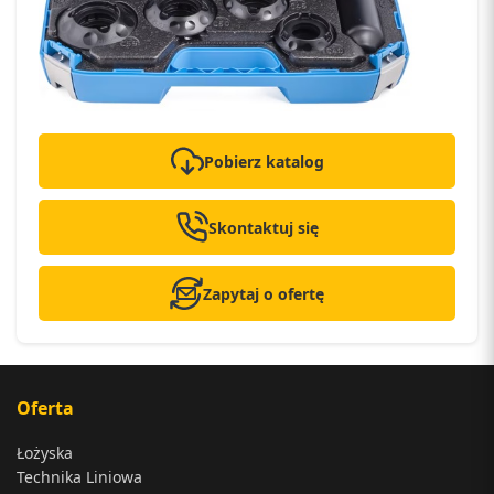
Pobierz katalog
Skontaktuj się
Zapytaj o ofertę
Oferta
Łożyska
Technika Liniowa