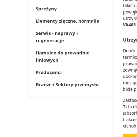
takich
Sprężyny
powięk
utrzym
Elementy złączne, normalia
VA405
Serwis - naprawy i
Utrzy
regeneracje
Dobór 
Hamulce do prowadnic
termic
liniowych
prowad
zewnąt
Producenci
doskon
mosiąd
Branże i Sektory przemysłu
bicie 
Zastos
T
) to 
(absor
trakci
cichob