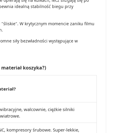
opierają się na kulkach, lecz ślizgają się po
ewnia idealną stabilność biegu przy
e "śliskie". W krytycznym momencie zaniku filmu
h.
omne siły bezwładności występujące w
 materiał koszyka?)
teriał?
ibracyjne, walcownie, ciężkie silniki
 wiatrowe.
NC, kompresory śrubowe. Super-lekkie,