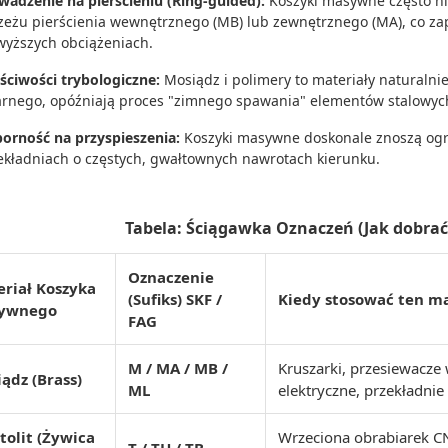
wadzenie na pierścieniu (Ring-guided):
Koszyki masywne często nie 
zeżu pierścienia wewnętrznego (MB) lub zewnętrznego (MA), co zap
wyższych obciążeniach.
ściwości trybologiczne:
Mosiądz i polimery to materiały naturalni
rnego, opóźniają proces "zimnego spawania" elementów stalowyc
orność na przyspieszenia:
Koszyki masywne doskonale znoszą ogr
ekładniach o częstych, gwałtownych nawrotach kierunku.
Tabela: Ściągawka Oznaczeń (Jak dobrać
Oznaczenie
riał Koszyka
(Sufiks) SKF /
Kiedy stosować ten ma
ywnego
FAG
M / MA / MB /
Kruszarki, przesiewacze w
ądz (Brass)
ML
elektryczne, przekładnie
tolit (Żywica
Wrzeciona obrabiarek C