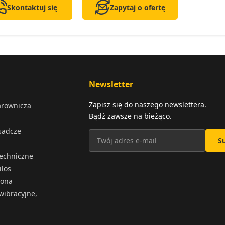
Skontaktuj się
Zapytaj o ofertę
Newsletter
Zapisz się do naszego newslettera.
arownicza
Bądź zawsze na bieżąco.
osadcze
S
techniczne
ilos
iona
wibracyjne,