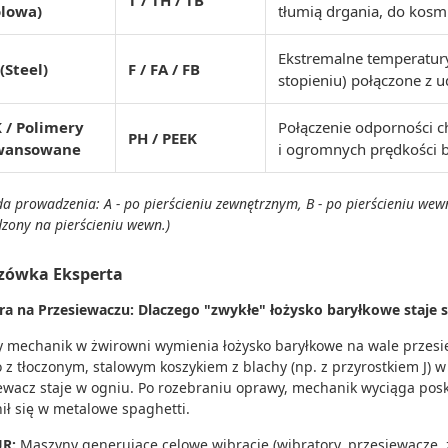
T / TH / TB
olowa)
tłumią drgania, do kosm
Ekstremalne temperatury
 (Steel)
F / FA / FB
stopieniu) połączone z u
 / Polimery
Połączenie odporności c
PH / PEEK
wansowane
i ogromnych prędkości 
a prowadzenia: A - po pierścieniu zewnętrznym, B - po pierścieniu we
zony na pierścieniu wewn.)
zówka Eksperta
a na Przesiewaczu: Dlaczego "zwykłe" łożysko baryłkowe staje s
 mechanik w żwirowni wymienia łożysko baryłkowe na wale przes
o z tłoczonym, stalowym koszykiem z blachy (np. z przyrostkiem J) 
ewacz staje w ogniu. Po rozebraniu oprawy, mechanik wyciąga posk
ił się w metalowe spaghetti.
UR:
Maszyny generujące celowe wibracje (wibratory, przesiewacze, 