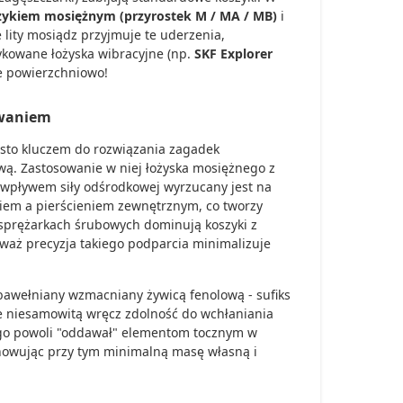
ykiem mosiężnym (przyrostek M / MA / MB)
i
lity mosiądz przyjmuje te uderzenia,
ykowane łożyska wibracyjne (np.
SKF Explorer
e powierzchniowo!
awaniem
sto kluczem do rozwiązania zagadek
ą. Zastosowanie w niej łożyska mosiężnego z
 wpływem siły odśrodkowej wyrzucany jest na
kiem a pierścieniem zewnętrznym, co tworzy
 sprężarkach śrubowych dominują koszyki z
eważ precyzja takiego podparcia minimalizuje
 bawełniany wzmacniany żywicą fenolową - sufiks
je niesamowitą wręcz zdolność do wchłaniania
 go powoli "oddawał" elementom tocznym w
achowując przy tym minimalną masę własną i