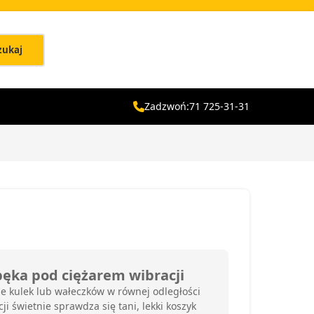
zukaj
Zadzwoń:
71 725-31-31
ęka pod ciężarem wibracji
 kulek lub wałeczków w równej odległości
i świetnie sprawdza się tani, lekki koszyk