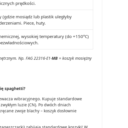
icznych prędkości.
 (gdzie mosiądz lub plastik uległyby
derzeniami. Piece, huty.
hemicznej, wysokiej temperatury (do +150°C)
bezwładnościowych.
wnętrznym. Np. FAG 22316-E1-
MB
= koszyk mosiężny
ię spaghetti?
iewacza wibracyjnego. Kupuje standardowe
w zwykłym luzie (CN). Po dwóch dniach
ręcane zwoje blachy – koszyk dosłownie
zagęszczarki) zabijają standardowe koszyki! W