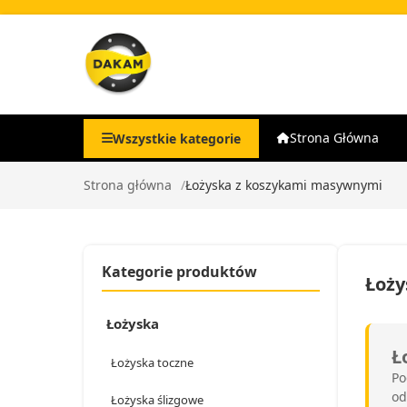
Strona Główna
Wszystkie kategorie
Strona główna
Łożyska z koszykami masywnymi
Kategorie produktów
Łoży
Łożyska
Ł
Łożyska toczne
Po
od
Łożyska ślizgowe