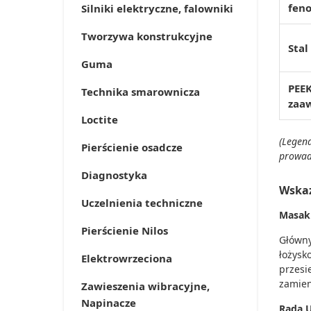
fen
Silniki elektryczne, falowniki
Tworzywa konstrukcyjne
Stal
Guma
PEEK
Technika smarownicza
zaa
Loctite
(Legend
Pierścienie osadcze
prowad
Diagnostyka
Wska
Uczelnienia techniczne
Masakr
Pierścienie Nilos
Główny
łożysk
Elektrowrzeciona
przesi
zamien
Zawieszenia wibracyjne,
Napinacze
Rada 