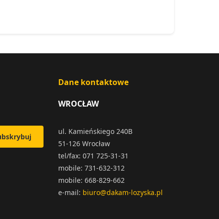
Dane kontaktowe
WROCŁAW
ul. Kamieńskiego 240B
ubskrybuj
51-126 Wrocław
tel/fax: 071 725-31-31
mobile: 731-632-312
mobile: 668-829-662
e-mail:
biuro@dakam-lozyska.pl