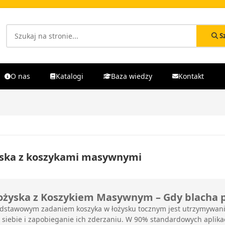
S
O nas
Katalogi
Baza wiedzy
Kontakt
ska z koszykami masywnymi
ożyska z Koszykiem Masywnym – Gdy blacha p
dstawowym zadaniem koszyka w łożysku tocznym jest utrzymywanie
 siebie i zapobieganie ich zderzaniu. W 90% standardowych aplikacj