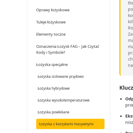
tł
po
Oprawy łożyskowe
ko
ki
Tuleje łożyskowe
Ro
Za
Elementy toczne
ma
Oznaczenia Łożysk FAG – Jak Czytać
ma
Kody i Symbole?
pr
ch
Łożyska specjalne
na
Łożyska izolowane prądowo
Kluc
Łożyska hybrydowe
Odp
Łożyska wysokotemperaturowe
pro
Łożyska powlekane
Eks
nis
Łożyska z koszykami masywnymi