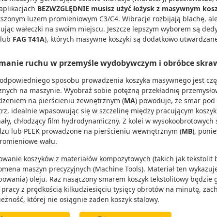
 aplikacjach
BEZWZGLĘDNIE musisz użyć łożysk z masywnym kosz
szonym luzem promieniowym C3/C4. Wibracje rozbijają blachę, ale 
ując wałeczki na swoim miejscu. Jeszcze lepszym wyborem są ded
lub
FAG T41A
), których masywne koszyki są dodatkowo utwardzan
manie ruchu w przemyśle wydobywczym i obróbce skr
odpowiedniego sposobu prowadzenia koszyka masywnego jest czę
znych na maszynie. Wyobraź sobie potężną przekładnię przemysłow
zeniem na pierścieniu zewnętrznym (
MA
) powoduje, że smar pod
rz, idealnie wpasowując się w szczelinę między pracującym koszy
ały, chłodzący film hydrodynamiczny. Z kolei w wysokoobrotowych
zu lub PEEK prowadzone na pierścieniu wewnętrznym (
MB
), poni
promieniowe wału.
owanie koszyków z materiałów kompozytowych (takich jak tekstolit
domena maszyn precyzyjnych (Machine Tools). Materiał ten wykazu
bowania) oleju. Raz nasączony smarem koszyk tekstolitowy będzie
e pracy z prędkością kilkudziesięciu tysięcy obrotów na minutę, z
ieżność, której nie osiągnie żaden koszyk stalowy.