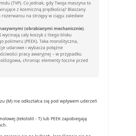
iamidu (TVP). Co jednak, gdy Twoja maszyna to
wirujące z kosmiczną prędkością? Blaszany
rozerwaniu na strzępy w ciągu zaledwie
masywnymi (obrabianymi mechanicznie)
.
K
wycinają cały koszyk z litego bloku
go polimeru (PEEK). Taka monolityczna,
acje udarowe i wybacza potężne
łaściwości pracy awaryjnej – w przypadku
oślizgowa, chroniąc elementy toczne przed
zu (M) nie odkształca się pod wpływem uderzeń
olowej (tekstolit - T) lub PEEK zapobiegają
ach.