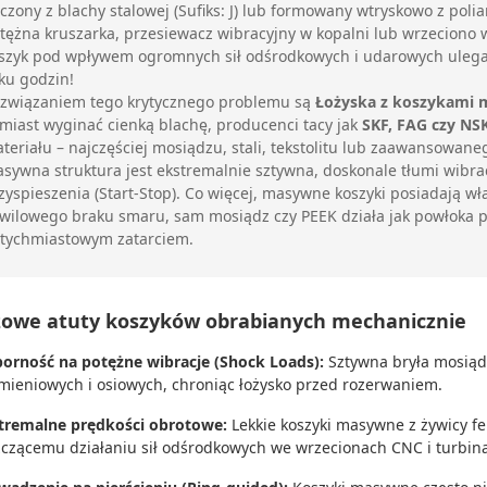
oczony z blachy stalowej (Sufiks: J) lub formowany wtryskowo z pol
tężna kruszarka, przesiewacz wibracyjny w kopalni lub wrzeciono 
szyk pod wpływem ogromnych sił odśrodkowych i udarowych ulega 
lku godzin!
związaniem tego krytycznego problemu są
Łożyska z koszykami 
miast wyginać cienką blachę, producenci tacy jak
SKF, FAG czy NS
teriału – najczęściej mosiądzu, stali, tekstolitu lub zaawansowane
sywna struktura jest ekstremalnie sztywna, doskonale tłumi wibr
zyspieszenia (Start-Stop). Co więcej, masywne koszyki posiadają w
wilowego braku smaru, sam mosiądz czy PEEK działa jak powłoka p
tychmiastowym zatarciem.
zowe atuty koszyków obrabianych mechanicznie
orność na potężne wibracje (Shock Loads):
Sztywna bryła mosiąd
mieniowych i osiowych, chroniąc łożysko przed rozerwaniem.
tremalne prędkości obrotowe:
Lekkie koszyki masywne z żywicy fen
zczącemu działaniu sił odśrodkowych we wrzecionach CNC i turbin