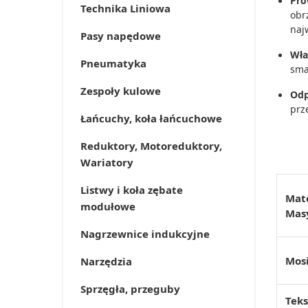
Pro
Technika Liniowa
obr
naj
Pasy napędowe
Wła
Pneumatyka
sma
Zespoły kulowe
Odp
prz
Łańcuchy, koła łańcuchowe
Reduktory, Motoreduktory,
Wariatory
Listwy i koła zębate
Mate
modułowe
Mas
Nagrzewnice indukcyjne
Mosi
Narzędzia
Sprzęgła, przeguby
Teks