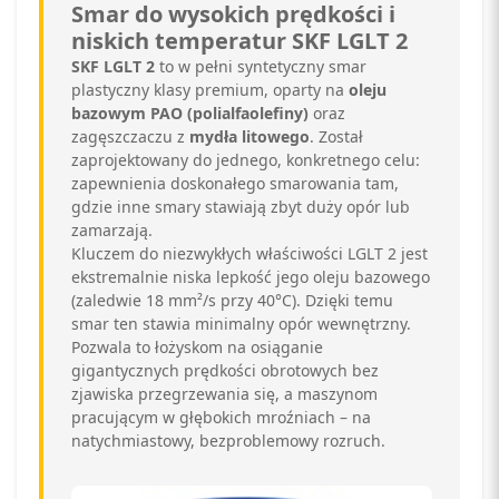
Smar do wysokich prędkości i
niskich temperatur SKF LGLT 2
SKF LGLT 2
to w pełni syntetyczny smar
plastyczny klasy premium, oparty na
oleju
bazowym PAO (polialfaolefiny)
oraz
zagęszczaczu z
mydła litowego
. Został
zaprojektowany do jednego, konkretnego celu:
zapewnienia doskonałego smarowania tam,
gdzie inne smary stawiają zbyt duży opór lub
zamarzają.
Kluczem do niezwykłych właściwości LGLT 2 jest
ekstremalnie niska lepkość jego oleju bazowego
(zaledwie 18 mm²/s przy 40°C). Dzięki temu
smar ten stawia minimalny opór wewnętrzny.
Pozwala to łożyskom na osiąganie
gigantycznych prędkości obrotowych bez
zjawiska przegrzewania się, a maszynom
pracującym w głębokich mroźniach – na
natychmiastowy, bezproblemowy rozruch.