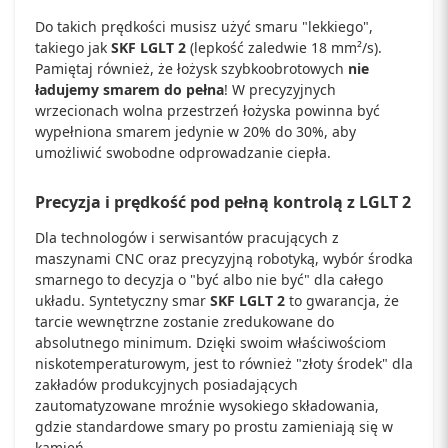
Do takich prędkości musisz użyć smaru "lekkiego",
takiego jak
SKF LGLT 2
(lepkość zaledwie 18 mm²/s).
Pamiętaj również, że łożysk szybkoobrotowych
nie
ładujemy smarem do pełna
! W precyzyjnych
wrzecionach wolna przestrzeń łożyska powinna być
wypełniona smarem jedynie w 20% do 30%, aby
umożliwić swobodne odprowadzanie ciepła.
Precyzja i prędkość pod pełną kontrolą z LGLT 2
Dla technologów i serwisantów pracujących z
maszynami CNC oraz precyzyjną robotyką, wybór środka
smarnego to decyzja o "być albo nie być" dla całego
układu. Syntetyczny smar
SKF LGLT 2
to gwarancja, że
tarcie wewnętrzne zostanie zredukowane do
absolutnego minimum. Dzięki swoim właściwościom
niskotemperaturowym, jest to również "złoty środek" dla
zakładów produkcyjnych posiadających
zautomatyzowane mroźnie wysokiego składowania,
gdzie standardowe smary po prostu zamieniają się w
kamień.