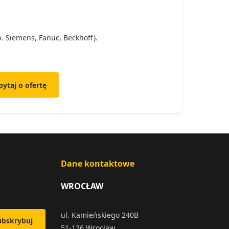
. Siemens, Fanuc, Beckhoff).
pytaj o ofertę
Dane kontaktowe
WROCŁAW
ul. Kamieńskiego 240B
ubskrybuj
51-126 Wrocław