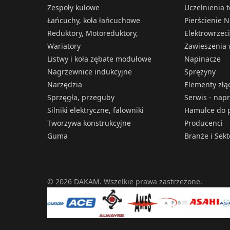
Zespoły kulowe
Uczelnienia 
Łańcuchy, koła łańcuchowe
Pierścienie N
Reduktory, Motoreduktory,
Elektrowrzec
Wariatory
Zawieszenia 
Listwy i koła zębate modułowe
Napinacze
Nagrzewnice indukcyjne
Sprężyny
Narzędzia
Elementy złą
Sprzęgła, przeguby
Serwis - nap
Silniki elektryczne, falowniki
Hamulce do p
Tworzywa konstrukcyjne
Producenci
Guma
Branże i Sek
© 2026 DAKAM. Wszelkie prawa zastrzeżone.