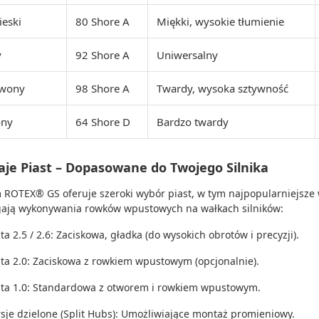
ieski
80 Shore A
Miękki, wysokie tłumienie
y
92 Shore A
Uniwersalny
rwony
98 Shore A
Twardy, wysoka sztywność
ony
64 Shore D
Bardzo twardy
aje Piast – Dopasowane do Twojego Silnika
 ROTEX® GS oferuje szeroki wybór piast, w tym najpopularniejsze w
ją wykonywania rowków wpustowych na wałkach silników:
ta 2.5 / 2.6: Zaciskowa, gładka (do wysokich obrotów i precyzji).
sta 2.0: Zaciskowa z rowkiem wpustowym (opcjonalnie).
sta 1.0: Standardowa z otworem i rowkiem wpustowym.
sje dzielone (Split Hubs): Umożliwiające montaż promieniowy.