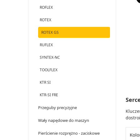
ROFLEX
ROTEX
ROTEX GS
RUFLEX
SYNTEX-NC
TOOLFLEX
KTR SI
KTR-SI FRE
Serce
Przeguby precyzyjne
Klucze
dostro
Wały napędowe do maszyn
Pierścienie rozprężno - zaciskowe
Kolo