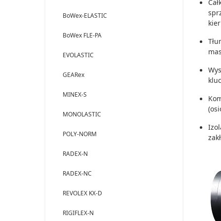
Cał
spr
BoWex-ELASTIC
kie
BoWex FLE-PA
Tłu
mas
EVOLASTIC
Wys
GEARex
klu
MINEX-S
Kom
(os
MONOLASTIC
Izo
POLY-NORM
zak
RADEX-N
RADEX-NC
REVOLEX KX-D
RIGIFLEX-N