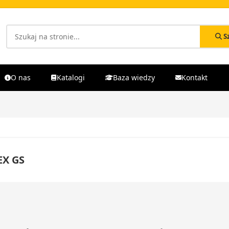
S
O nas
Katalogi
Baza wiedzy
Kontakt
EX GS