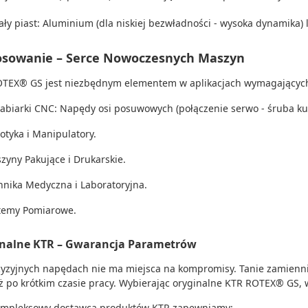
ały piast: Aluminium (dla niskiej bezwładności - wysoka dynamika)
osowanie – Serce Nowoczesnych Maszyn
TEX® GS jest niezbędnym elementem w aplikacjach wymagającyc
abiarki CNC: Napędy osi posuwowych (połączenie serwo - śruba ku
otyka i Manipulatory.
zyny Pakujące i Drukarskie.
hnika Medyczna i Laboratoryjna.
temy Pomiarowe.
nalne KTR – Gwarancja Parametrów
yzyjnych napędach nie ma miejsca na kompromisy. Tanie zamienni
uż po krótkim czasie pracy. Wybierając oryginalne KTR ROTEX® GS,
ompleksowy dostawca produktów KTR zapewniamy: