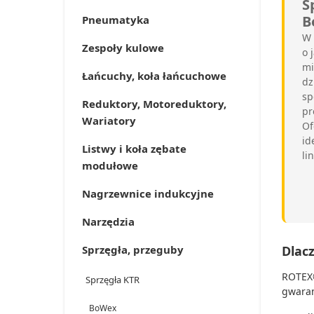
S
B
Pneumatyka
W 
Zespoły kulowe
o 
mi
Łańcuchy, koła łańcuchowe
dz
sp
Reduktory, Motoreduktory,
pr
Wariatory
Of
id
Listwy i koła zębate
li
modułowe
Nagrzewnice indukcyjne
Narzędzia
Sprzęgła, przeguby
Dlac
ROTEX®
Sprzęgła KTR
gwaran
BoWex