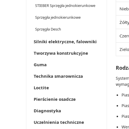
STIEBER Sprzęgła jednokierunkowe
Nieb
Sprzęgła jednokierunkowe
Żółt
Sprzęgła Desch
Cze
Silniki elektryczne, falowniki
Ziel
Tworzywa konstrukcyjne
Guma
Rodz
Technika smarownicza
System
wymaga
Loctite
Pias
Pierścienie osadcze
Pia
Diagnostyka
Pia
Uczelnienia techniczne
Wer