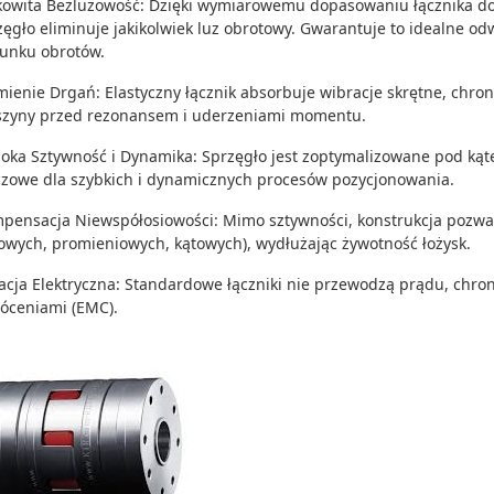
kowita Bezluzowość: Dzięki wymiarowemu dopasowaniu łącznika d
zęgło eliminuje jakikolwiek luz obrotowy. Gwarantuje to idealne od
runku obrotów.
mienie Drgań: Elastyczny łącznik absorbuje wibracje skrętne, chro
zyny przed rezonansem i uderzeniami momentu.
oka Sztywność i Dynamika: Sprzęgło jest zoptymalizowane pod kątem
czowe dla szybkich i dynamicznych procesów pozycjonowania.
pensacja Niewspółosiowości: Mimo sztywności, konstrukcja pozw
iowych, promieniowych, kątowych), wydłużając żywotność łożysk.
lacja Elektryczna: Standardowe łączniki nie przewodzą prądu, chro
łóceniami (EMC).