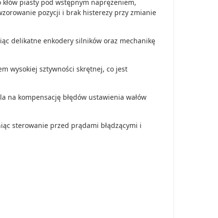
o kłów piasty pod wstępnym naprężeniem,
wzorowanie pozycji i brak histerezy przy zmianie
niąc delikatne enkodery silników oraz mechanikę
 wysokiej sztywności skrętnej, co jest
ala na kompensację błędów ustawienia wałów
niąc sterowanie przed prądami błądzącymi i