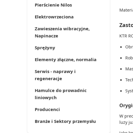
Pierścienie Nilos
Materi
Elektrowrzeciona
Zast
Zawieszenia wibracyjne,
Napinacze
KTR RO
Obr
Sprężyny
Rob
Elementy złączne, normalia
Mas
Serwis - naprawy i
regeneracje
Tec
Hamulce do prowadnic
Sys
liniowych
Orygi
Producenci
W prec
Branże i Sektory przemysłu
luzy j
Jako k