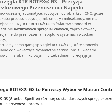
przęgła KTR ROTEX® GS – Precyzja
ezluzowego Przenoszenia Napędu
nowoczesnej automatyce, robotyce i obrabiarkach CNC, gdzie
jakości procesu decydują mikrometry i milisekundy, nie ma
ejsca na luzy.
KTR ROTEX® GS
to światowy standard w
iedzinie
bezluzowych sprzęgieł kłowych
, zaprojektowany
ecjalnie do przenoszenia napędu w systemach wysokiej
ecyzji.
erujemy pełną gamę sprzęgieł ROTEX® GS, które stanowią
ealne ogniwo łączące dynamiczne serwosilniki z układami
niowymi, śrubami kulowymi i przekładniami precyzyjnymi.
zego ROTEX® GS to Pierwszy Wybór w Motion Contr
 GS (Grueber Spielfrei) różni się od standardowych sprzęgieł prz
tuje sztywność i precyzję: