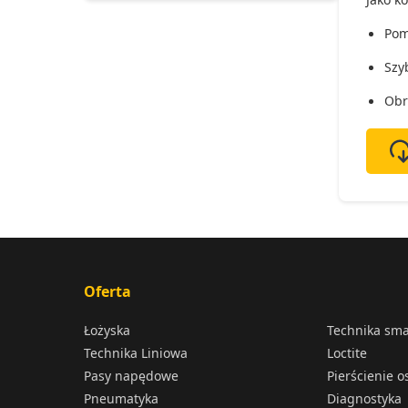
Pom
Szy
Obr
Oferta
Łożyska
Technika sm
Technika Liniowa
Loctite
Pasy napędowe
Pierścienie 
Pneumatyka
Diagnostyka