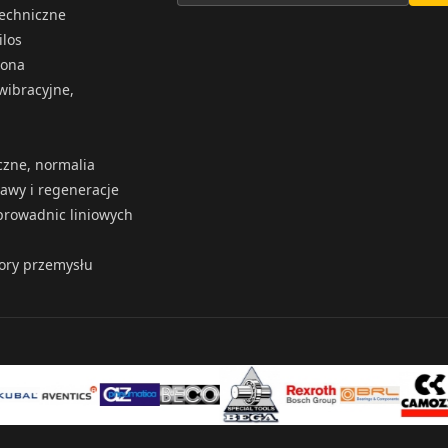
techniczne
ilos
iona
wibracyjne,
czne, normalia
rawy i regeneracje
rowadnic liniowych
tory przemysłu