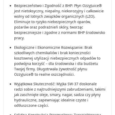
Bezpieczeństwo i Zgodność z BHP: Płyn OzzyJuice®
jest nietoksyczny, niepalny, niekorozyjny i całkowicie
wolny od lotnych związków organicznych (LZO).
Eliminuje to ryzyko niebezpiecznych oparów,
pożarów oraz podrażnień skóry, tworząc
bezpieczniejsze i zgodne z normami BHP środowisko
pracy.
Ekologiczne i Ekonomiczne Rozwiązanie: Brak
szkodliwych chemikaliów i brak konieczności
kosztownej utylizacji niebezpiecznych odpadów to
podwójna korzyść – dla środowiska i dla budżetu
Twojej firmy. Długotrwała żywotność płynu
OzzyJuice® to realne oszczędności.
Wyjątkowa Skuteczność: Myjka SW-37 doskonale
radzi sobie z najtrudniejszymi zabrudzeniami, takimi
jak zaschnięte oleje, smary, nagar, sadza czy płyny
hydrauliczne, zapewniając idealnie czyste i
odtłuszczone części.
Solidna Konstrukcja Przemysłowa: Zaprojektowana