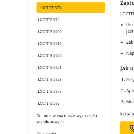
Zast
LOCTITE 573
LOCTIT
LOCTITE 574
Usz
jes
LOCTITE 5900
Zab
LOCTITE 5910
Nap
LOCTITE 5920
Jak 
LOCTITE 5921
Prz
LOCTITE 5923
Apl
LOCTITE 5972
Mon
LOCTITE 598
karta 
Do mocowania metalowych części
współosiowych
Do klejenia