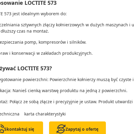
osowanie LOCTITE 573
E 573 jest idealnym wyborem do:
czelniania sztywnych złączy kołnierzowych w dużych maszynach i
t dłuższy czas na montaż.
ezpieczania pomp, kompresorów i silników.
raw i konserwacji w zakładach produkcyjnych.
używać LOCTITE 573?
ygotowanie powierzchni: Powierzchnie kołnierzy muszą być czyste i
ikacja: Nanieś cienką warstwę produktu na jedną z powierzchni.
taż: Połącz ze sobą złącze i precyzyjnie je ustaw. Produkt utwardzi 
techniczna
karta charakterystyki
Skontaktuj się
Zapytaj o ofertę