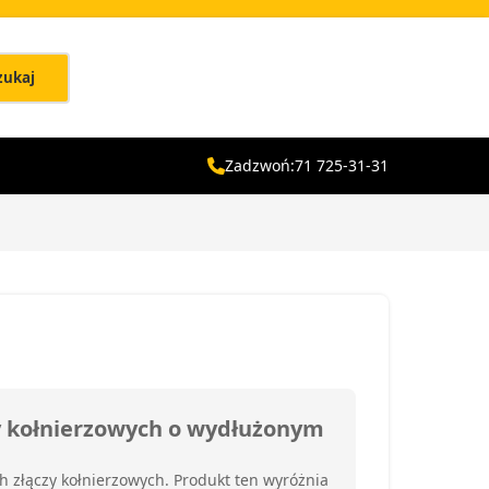
zukaj
Zadzwoń:
71 725-31-31
zy kołnierzowych o wydłużonym
h złączy kołnierzowych. Produkt ten wyróżnia