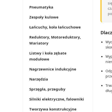
si
Pneumatyka
cz
po
Zespoły kulowe
Łańcuchy, koła łańcuchowe
Dlac
Reduktory, Motoreduktory,
Wyd
Wariatory
sko
Listwy i koła zębate
Wyp
modułowe
nie
Nagrzewnice indukcyjne
Odp
prz
Narzędzia
Trw
Sprzęgła, przeguby
dłu
Silniki elektryczne, falowniki
Tworzywa konstrukcyjne