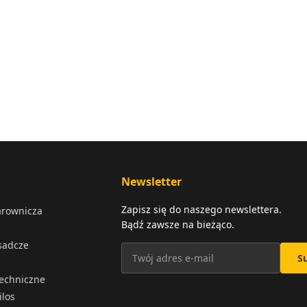
Newsletter
Zapisz się do naszego newslettera.
arownicza
Bądź zawsze na bieżąco.
osadcze
S
techniczne
ilos