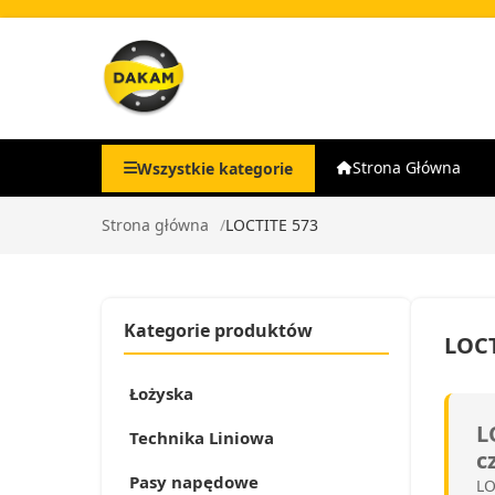
Strona Główna
Wszystkie kategorie
Strona główna
LOCTITE 573
Kategorie produktów
LOCT
Łożyska
L
Technika Liniowa
c
Pasy napędowe
LO