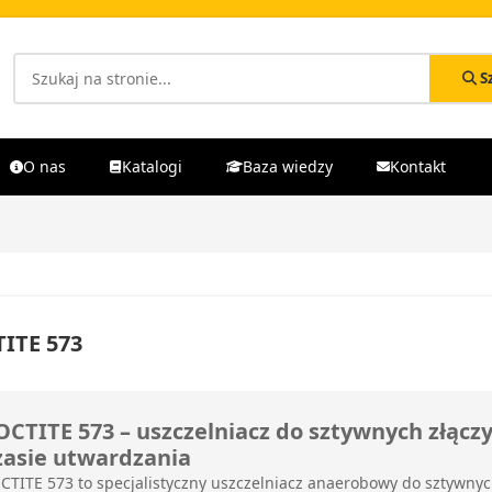
S
O nas
Katalogi
Baza wiedzy
Kontakt
ITE 573
OCTITE 573 – uszczelniacz do sztywnych złąc
zasie utwardzania
CTITE 573 to specjalistyczny uszczelniacz anaerobowy do sztywnyc