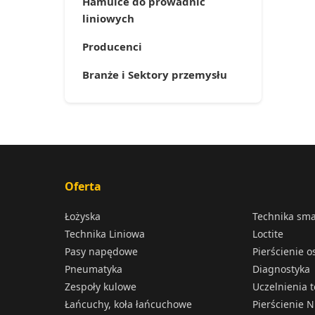
Hamulce do prowadnic
liniowych
Producenci
Branże i Sektory przemysłu
Oferta
Łożyska
Technika sm
Technika Liniowa
Loctite
Pasy napędowe
Pierścienie 
Pneumatyka
Diagnostyka
Zespoły kulowe
Uczelnienia 
Łańcuchy, koła łańcuchowe
Pierścienie N