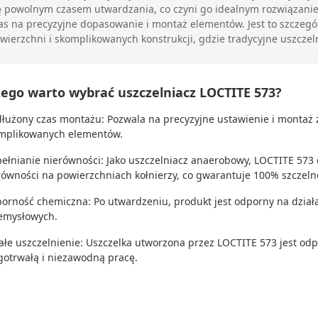
ę powolnym czasem utwardzania, co czyni go idealnym rozwiązanie
as na precyzyjne dopasowanie i montaż elementów. Jest to szczegó
wierzchni i skomplikowanych konstrukcji, gdzie tradycyjne uszczel
zego warto wybrać uszczelniacz LOCTITE 573?
łużony czas montażu: Pozwala na precyzyjne ustawienie i montaż z
mplikowanych elementów.
ełnianie nierówności: Jako uszczelniacz anaerobowy, LOCTITE 573 
równości na powierzchniach kołnierzy, co gwarantuje 100% szczeln
orność chemiczna: Po utwardzeniu, produkt jest odporny na działani
emysłowych.
ałe uszczelnienie: Uszczelka utworzona przez LOCTITE 573 jest odp
gotrwałą i niezawodną pracę.