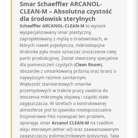
Smar Schaeffler ARCANOL-
CLEAN-M – Absolutna czystość
dla środowisk sterylnych
Schaeffler ARCANOL-CLEAN-M
to wysoce
wyspecjalizowany smar plastyczny,
zaprojektowany z myślą o środowiskach,
w
których nawet pojedyncza,
mikroskopijna
drobinka pyłu może oznaczać zniszczenie całej
partii produkcyjnej.
Został stworzony specjalnie
dla pomieszczeń czystych (
Clean Room
),
obszarów z umiarkowaną próżnią oraz branż o
najwyższym reżimie sanitarnym.
Większość standardowych smarów
przemysłowych w trakcie pracy uwalnia do
otoczenia mikromgłę olejową i cząstki stałe
zagęszczacza.
W strefach o kontrolowanej
atmosferze jest to zjawisko niedopuszczalne.
Inżynierowie FAG rozwiązali ten problem,
opierając smar
Arcanol CLEAN-M
na rzadkim
oleju eterowym (ether oil) oraz zaawansowanym
zagęszczaczu polimocznikowym (polyurea).
Taka