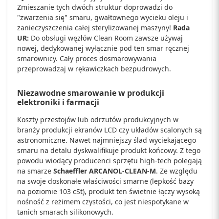
Zmieszanie tych dwóch struktur doprowadzi do
"zwarzenia się" smaru, gwałtownego wycieku oleju i
zanieczyszczenia całej sterylizowanej maszyny!
Rada
UR:
Do obsługi węzłów Clean Room zawsze używaj
nowej, dedykowanej wyłącznie pod ten smar ręcznej
smarownicy. Cały proces dosmarowywania
przeprowadzaj w rękawiczkach bezpudrowych.
Niezawodne smarowanie w produkcji
elektroniki i farmacji
Koszty przestojów lub odrzutów produkcyjnych w
branży produkcji ekranów LCD czy układów scalonych są
astronomiczne. Nawet najmniejszy ślad wyciekającego
smaru na detalu dyskwalifikuje produkt końcowy. Z tego
powodu wiodący producenci sprzętu high-tech polegają
na smarze
Schaeffler ARCANOL-CLEAN-M
. Ze względu
na swoje doskonałe właściwości smarne (lepkość bazy
na poziomie 103 cSt), produkt ten świetnie łączy wysoką
nośność z reżimem czystości, co jest niespotykane w
tanich smarach silikonowych.