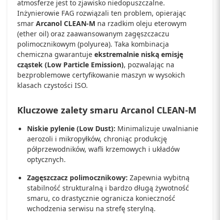
atmosferze jest to zjawisko niedopuszczalne.
Inżynierowie FAG rozwiązali ten problem, opierając
smar
Arcanol CLEAN-M
na rzadkim oleju eterowym
(ether oil) oraz zaawansowanym zagęszczaczu
polimocznikowym (polyurea). Taka kombinacja
chemiczna gwarantuje
ekstremalnie niską emisję
cząstek (Low Particle Emission)
, pozwalając na
bezproblemowe certyfikowanie maszyn w wysokich
klasach czystości ISO.
Kluczowe zalety smaru Arcanol CLEAN-M
Niskie pylenie (Low Dust):
Minimalizuje uwalnianie
aerozoli i mikropyłków, chroniąc produkcję
półprzewodników, wafli krzemowych i układów
optycznych.
Zagęszczacz polimocznikowy:
Zapewnia wybitną
stabilność strukturalną i bardzo długą żywotność
smaru, co drastycznie ogranicza konieczność
wchodzenia serwisu na strefę sterylną.