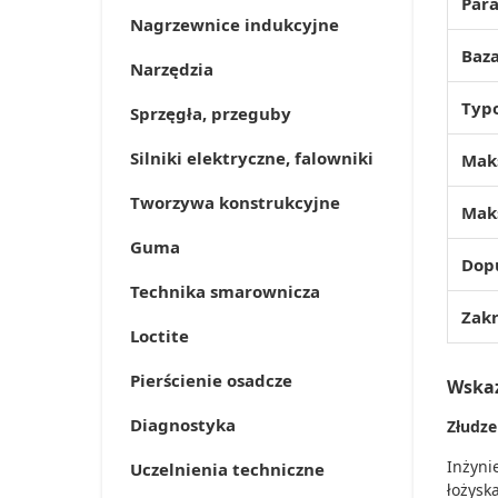
Para
Nagrzewnice indukcyjne
Baz
Narzędzia
Typo
Sprzęgła, przeguby
Silniki elektryczne, falowniki
Mak
Tworzywa konstrukcyjne
Mak
Guma
Dopu
Technika smarownicza
Zak
Loctite
Pierścienie osadcze
Wska
Diagnostyka
Złudze
Inżyni
Uczelnienia techniczne
łożysk