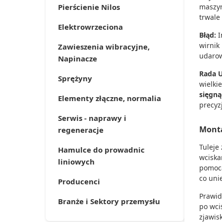
Pierścienie Nilos
maszyn
trwale
Elektrowrzeciona
Błąd:
I
wirnik
Zawieszenia wibracyjne,
udarow
Napinacze
Rada 
Sprężyny
wielki
sięgną
Elementy złączne, normalia
precyzj
Serwis - naprawy i
Monta
regeneracje
Tuleje
Hamulce do prowadnic
wciska
liniowych
pomocą
co uni
Producenci
Prawid
Branże i Sektory przemysłu
po wci
zjawis