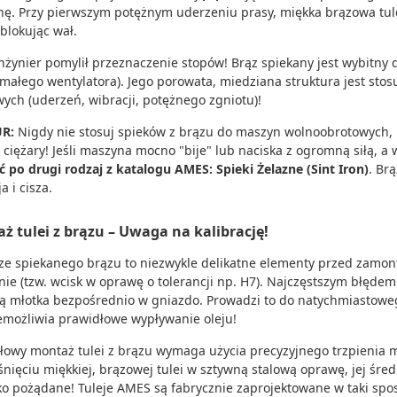
ę. Przy pierwszym potężnym uderzeniu prasy, miękka brązowa tulej
 blokując wał.
nżynier pomylił przeznaczenie stopów! Brąz spiekany jest wybitny
 małego wentylatora). Jego porowata, miedziana struktura jest stos
ych (uderzeń, wibracji, potężnego zgniotu)!
UR:
Nigdy nie stosuj spieków z brązu do maszyn wolnoobrotowych,
e ciężary! Jeśli maszyna mocno "bije" lub naciska z ogromną siłą, 
ć po drugi rodzaj z katalogu AMES: Spieki Żelazne (Sint Iron)
. Br
a i cisza.
ż tulei z brązu – Uwaga na kalibrację!
 ze spiekanego brązu to niezwykle delikatne elementy przed za
nie (tzw. wcisk w oprawę o tolerancji np. H7). Najczęstszym błędem 
 młotka bezpośrednio w gniazdo. Prowadzi to do natychmiastoweg
emożliwia prawidłowe wypływanie oleju!
łowy montaż tulei z brązu wymaga użycia precyzyjnego trzpienia m
śnięciu miękkiej, brązowej tulei w sztywną stalową oprawę, jej śred
ko pożądane! Tuleje AMES są fabrycznie zaprojektowane w taki sp