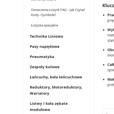
Kluc
Oznaczenia Łożysk FAG – Jak Czytać
Kody i Symbole?
Pra
prę
Łożyska specjalne
Wyb
mat
Technika Liniowa
sta
Pasy napędowe
Obo
mon
Pneumatyka
Cał
Zespoły kulowe
spi
Łańcuchy, koła łańcuchowe
Mak
pre
Reduktory, Motoreduktory,
Wariatory
Listwy i koła zębate
modułowe