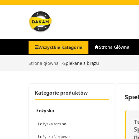
Strona Główna
Wszystkie kategorie
Strona główna
Spiekane z brązu
Kategorie produktów
Spie
Łożyska
T
Łożyska toczne
S
n
Łożyska ślizgowe