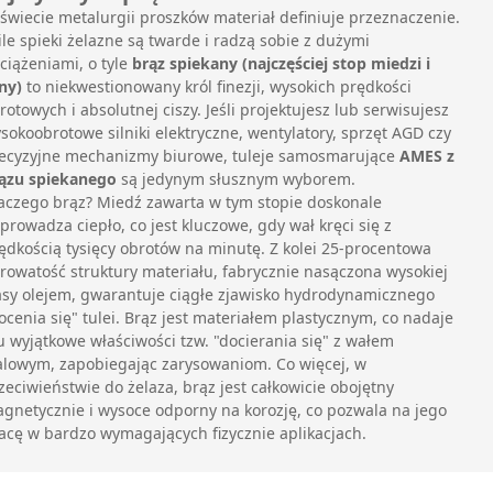
świecie metalurgii proszków materiał definiuje przeznaczenie.
ile spieki żelazne są twarde i radzą sobie z dużymi
ciążeniami, o tyle
brąz spiekany (najczęściej stop miedzi i
ny)
to niekwestionowany król finezji, wysokich prędkości
rotowych i absolutnej ciszy. Jeśli projektujesz lub serwisujesz
sokoobrotowe silniki elektryczne, wentylatory, sprzęt AGD czy
ecyzyjne mechanizmy biurowe, tuleje samosmarujące
AMES z
ązu spiekanego
są jedynym słusznym wyborem.
aczego brąz? Miedź zawarta w tym stopie doskonale
prowadza ciepło, co jest kluczowe, gdy wał kręci się z
ędkością tysięcy obrotów na minutę. Z kolei 25-procentowa
rowatość struktury materiału, fabrycznie nasączona wysokiej
asy olejem, gwarantuje ciągłe zjawisko hydrodynamicznego
ocenia się" tulei. Brąz jest materiałem plastycznym, co nadaje
 wyjątkowe właściwości tzw. "docierania się" z wałem
alowym, zapobiegając zarysowaniom. Co więcej, w
zeciwieństwie do żelaza, brąz jest całkowicie obojętny
gnetycznie i wysoce odporny na korozję, co pozwala na jego
acę w bardzo wymagających fizycznie aplikacjach.