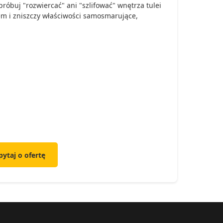
róbuj "rozwiercać" ani "szlifować" wnętrza tulei
jem i zniszczy właściwości samosmarujące,
.
pytaj o ofertę