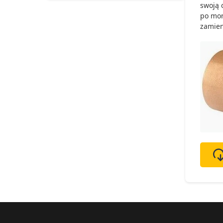
swoją 
po mon
zamien