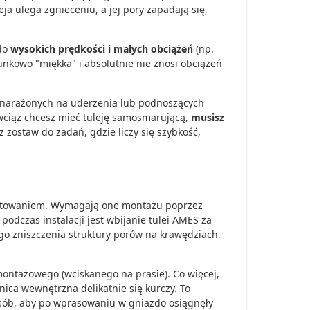
a ulega zgnieceniu, a jej pory zapadają się,
 do
wysokich prędkości i małych obciążeń
(np.
unkowo "miękka" i absolutnie nie znosi obciążeń
 narażonych na uderzenia lub podnoszących
a wciąż chcesz mieć tuleję samosmarującą,
musisz
ąz zostaw do zadań, gdzie liczy się szybkość,
montowaniem. Wymagają one montażu poprzez
podczas instalacji jest wbijanie tulei AMES za
o zniszczenia struktury porów na krawędziach,
ontażowego (wciskanego na prasie). Co więcej,
nica wewnętrzna delikatnie się kurczy. To
osób, aby po wprasowaniu w gniazdo osiągnęły