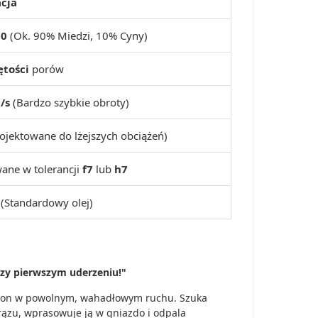
acja
10
(Ok. 90% Miedzi, 10% Cyny)
ętości
porów
/s
(Bardzo szybkie obroty)
ojektowane do lżejszych obciążeń)
wane w tolerancji
f7
lub
h7
(Standardowy olej)
przy pierwszym uderzeniu!"
ku ton w powolnym, wahadłowym ruchu. Szuka
ązu, wprasowuje ją w gniazdo i odpala