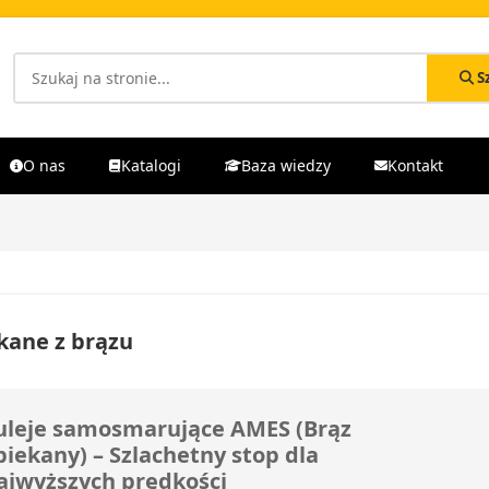
S
O nas
Katalogi
Baza wiedzy
Kontakt
kane z brązu
uleje samosmarujące AMES (Brąz
piekany) – Szlachetny stop dla
ajwyższych prędkości