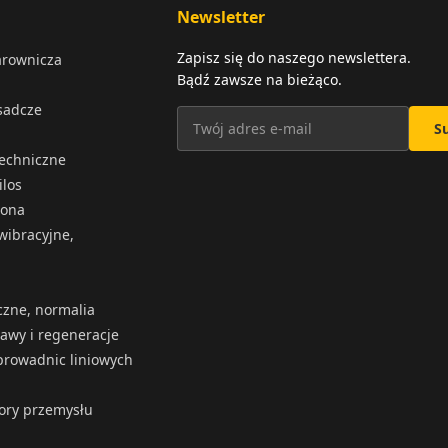
Newsletter
Zapisz się do naszego newslettera.
arownicza
Bądź zawsze na bieżąco.
osadcze
S
techniczne
ilos
iona
wibracyjne,
czne, normalia
rawy i regeneracje
rowadnic liniowych
tory przemysłu