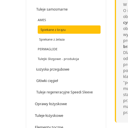
W 
Tuleje samosmarne
O 
ob
AMES
cy
ob
Spiekane z brązu
wy
Spiekane z żelaza
pr
br
PERMAGLIDE
Dl
od
Tulejki ślizgowe - produkcja
pr
Łożyska przegubowe
po
kl
Główki cięgieł
"p
mu
Tuleje regeneracyjne Speedi Sleeve
st
pr
Oprawy łożyskowe
ma
pr
Tuleje łożyskowe
Elementy toczne