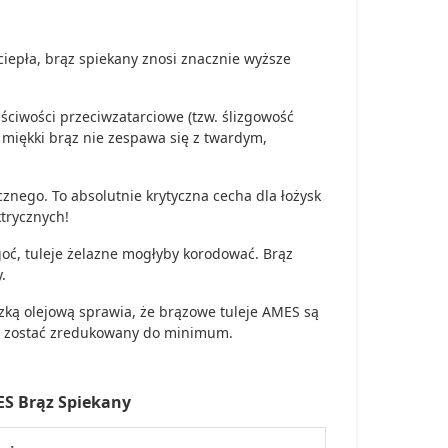
epła, brąz spiekany znosi znacznie wyższe
ciwości przeciwzatarciowe (tzw. ślizgowość
 miękki brąz nie zespawa się z twardym,
znego. To absolutnie krytyczna cecha dla łożysk
trycznych!
oć, tuleje żelazne mogłyby korodować. Brąz
.
ką olejową sprawia, że brązowe tuleje AMES są
i zostać zredukowany do minimum.
ES Brąz Spiekany