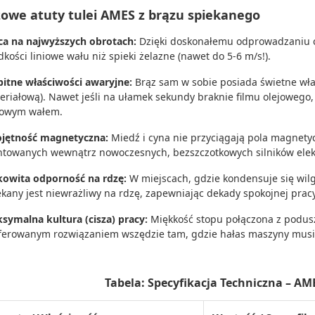
zowe atuty tulei AMES z brązu spiekanego
ca na najwyższych obrotach:
Dzięki doskonałemu odprowadzaniu ci
dkości liniowe wału niż spieki żelazne (nawet do 5-6 m/s!).
itne właściwości awaryjne:
Brąz sam w sobie posiada świetne właś
eriałową). Nawet jeśli na ułamek sekundy braknie filmu olejowego,
lowym wałem.
jętność magnetyczna:
Miedź i cyna nie przyciągają pola magnetyc
towanych wewnątrz nowoczesnych, bezszczotkowych silników elek
kowita odporność na rdzę:
W miejscach, gdzie kondensuje się wilg
ekany jest niewrażliwy na rdzę, zapewniając dekady spokojnej pracy
symalna kultura (cisza) pracy:
Miękkość stopu połączona z podusz
ferowanym rozwiązaniem wszędzie tam, gdzie hałas maszyny mus
Tabela: Specyfikacja Techniczna – AM