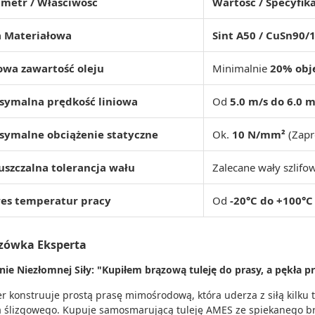
metr / Właściwość
Wartość / Specyfik
a Materiałowa
Sint A50 / CuSn90/
wa zawartość oleju
Minimalnie
20% obj
symalna prędkość liniowa
Od
5.0 m/s do 6.0 m
symalne obciążenie statyczne
Ok.
10 N/mm²
(Zapr
szczalna tolerancja wału
Zalecane wały szlifo
res temperatur pracy
Od
-20°C do +100°C
zówka Eksperta
nie Niezłomnej Siły: "Kupiłem brązową tuleję do prasy, a pękła 
er konstruuje prostą prasę mimośrodową, która uderza z siłą kil
a ślizgowego. Kupuje samosmarującą tuleję AMES ze spiekanego br