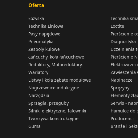
Oferta
Łożyska
Technika sm
Technika Liniowa
Loctite
Pasy napędowe
Pierścienie 
Pneumatyka
Diagnostyka
Zespoły kulowe
Uczelnienia 
Łańcuchy, koła łańcuchowe
Pierścienie N
Reduktory, Motoreduktory,
Elektrowrzec
Wariatory
Zawieszenia 
Listwy i koła zębate modułowe
Napinacze
Nagrzewnice indukcyjne
Sprężyny
Narzędzia
Elementy złą
Sprzęgła, przeguby
Serwis - nap
Silniki elektryczne, falowniki
Hamulce do p
Tworzywa konstrukcyjne
Producenci
Guma
Branże i Sek