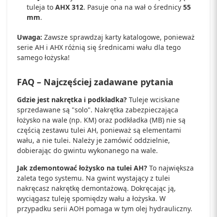
tuleja to
AHX 312
. Pasuje ona na wał o średnicy
55
mm
.
Uwaga:
Zawsze sprawdzaj karty katalogowe, ponieważ
serie AH i AHX różnią się średnicami wału dla tego
samego łożyska!
FAQ – Najczęściej zadawane pytania
Gdzie jest nakrętka i podkładka?
Tuleje wciskane
sprzedawane są "solo". Nakrętka zabezpieczająca
łożysko na wale (np. KM) oraz podkładka (MB) nie są
częścią zestawu tulei AH, ponieważ są elementami
wału, a nie tulei. Należy je zamówić oddzielnie,
dobierając do gwintu wykonanego na wale.
Jak zdemontować łożysko na tulei AH?
To największa
zaleta tego systemu. Na gwint wystający z tulei
nakręcasz nakrętkę demontażową. Dokręcając ją,
wyciągasz tuleję spomiędzy wału a łożyska. W
przypadku serii AOH pomaga w tym olej hydrauliczny.