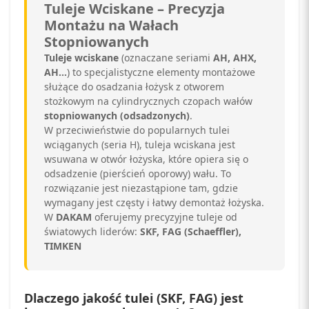
Tuleje Wciskane – Precyzja
Montażu na Wałach
Stopniowanych
Tuleje wciskane
(oznaczane seriami
AH, AHX,
AH...
) to specjalistyczne elementy montażowe
służące do osadzania łożysk z otworem
stożkowym na cylindrycznych czopach wałów
stopniowanych (odsadzonych)
.
W przeciwieństwie do popularnych tulei
wciąganych (seria H), tuleja wciskana jest
wsuwana w otwór łożyska, które opiera się o
odsadzenie (pierścień oporowy) wału. To
rozwiązanie jest niezastąpione tam, gdzie
wymagany jest częsty i łatwy demontaż łożyska.
W
DAKAM
oferujemy precyzyjne tuleje od
światowych liderów:
SKF, FAG (Schaeffler),
TIMKEN
Dlaczego jakość tulei (SKF, FAG) jest