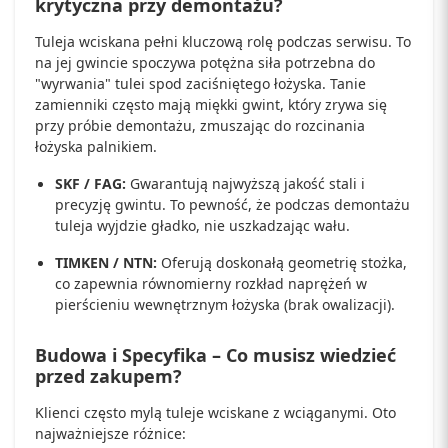
krytyczna przy demontażu?
Tuleja wciskana pełni kluczową rolę podczas serwisu. To
na jej gwincie spoczywa potężna siła potrzebna do
"wyrwania" tulei spod zaciśniętego łożyska. Tanie
zamienniki często mają miękki gwint, który zrywa się
przy próbie demontażu, zmuszając do rozcinania
łożyska palnikiem.
SKF / FAG:
Gwarantują najwyższą jakość stali i
precyzję gwintu. To pewność, że podczas demontażu
tuleja wyjdzie gładko, nie uszkadzając wału.
TIMKEN / NTN:
Oferują doskonałą geometrię stożka,
co zapewnia równomierny rozkład naprężeń w
pierścieniu wewnętrznym łożyska (brak owalizacji).
Budowa i Specyfika – Co musisz wiedzieć
przed zakupem?
Klienci często mylą tuleje wciskane z wciąganymi. Oto
najważniejsze różnice: