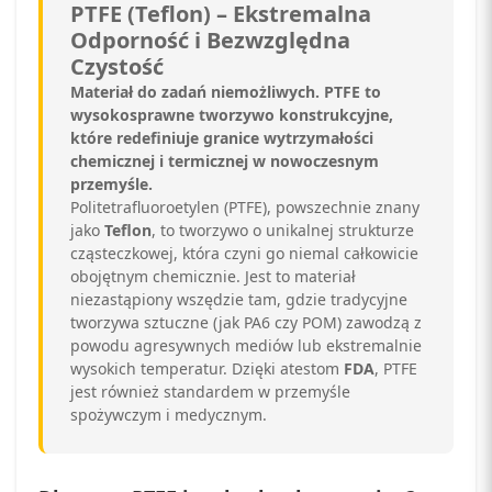
PTFE (Teflon) – Ekstremalna
Odporność i Bezwzględna
Czystość
Materiał do zadań niemożliwych. PTFE to
wysokosprawne tworzywo konstrukcyjne,
które redefiniuje granice wytrzymałości
chemicznej i termicznej w nowoczesnym
przemyśle.
Politetrafluoroetylen (PTFE), powszechnie znany
jako
Teflon
, to tworzywo o unikalnej strukturze
cząsteczkowej, która czyni go niemal całkowicie
obojętnym chemicznie. Jest to materiał
niezastąpiony wszędzie tam, gdzie tradycyjne
tworzywa sztuczne (jak PA6 czy POM) zawodzą z
powodu agresywnych mediów lub ekstremalnie
wysokich temperatur. Dzięki atestom
FDA
, PTFE
jest również standardem w przemyśle
spożywczym i medycznym.