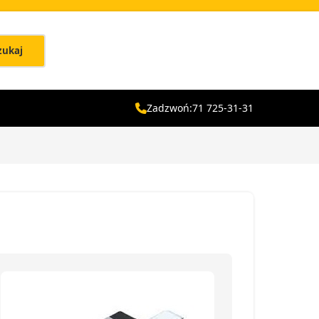
zukaj
Zadzwoń:
71 725-31-31