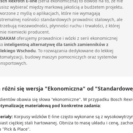
sch Rexroth E-line
(seria ekonomiczna) to dowód na to, że nie
sisz wybierać między markową jakością a budżetem projektu.
worzone z myślą o aplikacjach, które nie wymagają
stremalnej nośności standardowych prowadnic stalowych, ale
trzebują niezawodności, płynności ruchu i trwałości, z której
ynie niemiecki producent.
DAKAM
oferujemy prowadnice i wózki z serii ekonomicznej
ko
inteligentną alternatywę dla tanich zamienników z
lekiego Wschodu
. To rozwiązania dedykowane do lekkiej
tomatyzacji, budowy maszyn pomocniczych oraz systemów
ansportowych.
 różni się wersja "Ekonomiczna" od "Standardowe
klientów obawia się słowa "ekonomiczne". W przypadku Bosch Rexro
tymalizację materiałową pod konkretne zadania
:
eriały:
Korpusy wózków E-line często wykonane są z wysokowytrzym
iast ciężkiej stali hartowanej. Obniża to masę układu i cenę, zach
 "Pick & Place".