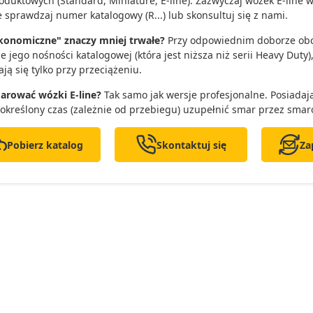
produktowych (Standard, Miniature, E-line). Zazwyczaj wózek E-line
 sprawdzaj numer katalogowy (R...) lub skonsultuj się z nami.
konomiczne" znaczy mniej trwałe?
Przy odpowiednim doborze obcią
ie jego nośności katalogowej (która jest niższa niż serii Heavy Duty
ją się tylko przy przeciążeniu.
arować wózki E-line?
Tak samo jak wersje profesjonalne. Posiada
 określony czas (zależnie od przebiegu) uzupełnić smar przez smar
Pobierz katalog
Skontaktuj się
Za