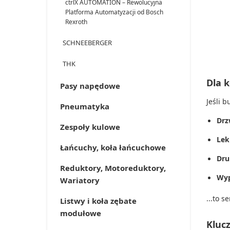
ctrlX AUTOMATION – Rewolucyjna
Platforma Automatyzacji od Bosch
Rexroth
SCHNEEBERGER
THK
Dla k
Pasy napędowe
Jeśli 
Pneumatyka
Drz
Zespoły kulowe
Lek
Łańcuchy, koła łańcuchowe
Dru
Reduktory, Motoreduktory,
Wyp
Wariatory
...to 
Listwy i koła zębate
modułowe
Kluc