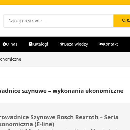
S
O nas
Katalogi
Baza wiedzy
Kontakt
konomiczne
adnice szynowe – wykonania ekonomiczne
rowadnice Szynowe Bosch Rexroth – Seria
konomiczna (E-line)