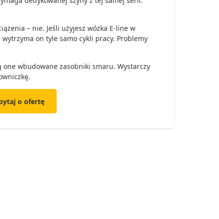
 wymaga dedykowanej szyny z tej samej serii.
żenia – nie. Jeśli użyjesz wózka E-line w
), wytrzyma on tyle samo cykli pracy. Problemy
ją one wbudowane zasobniki smaru. Wystarczy
owniczkę.
pytaj o ofertę