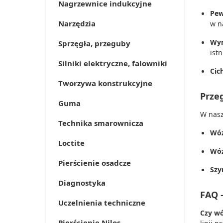
Nagrzewnice indukcyjne
Pew
Narzędzia
w n
Wym
Sprzęgła, przeguby
ist
Silniki elektryczne, falowniki
Cic
Tworzywa konstrukcyjne
Prze
Guma
W nasz
Technika smarownicza
Wóz
Loctite
Wóz
Pierścienie osadcze
Szy
Diagnostyka
FAQ 
Uczelnienia techniczne
Czy wó
Pierścienie Nilos