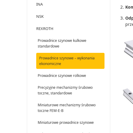
INA
Kom
NSK
Odp
prz
REXROTH
Prowadnice szynowe kulkowe
standardowe
Prowadnice szynowe – wykonania
ekonomiczne
Prowadnice szynowe rolkowe
Precyzyjne mechanizmy śrubowo
toczne, standardowe
Miniaturowe mechanizmy śrubowo
toczne FEM-E-B
Miniaturowe prowadnice szynowe