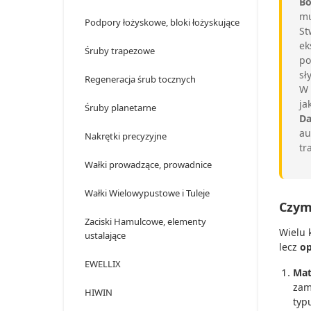
Bo
mu
Podpory łożyskowe, bloki łożyskujące
St
ek
Śruby trapezowe
po
sł
Regeneracja śrub tocznych
W
ja
Śruby planetarne
Da
au
Nakrętki precyzyjne
tr
Wałki prowadzące, prowadnice
Wałki Wielowypustowe i Tuleje
Czym
Zaciski Hamulcowe, elementy
Wielu 
ustalające
lecz
op
EWELLIX
Mat
zam
HIWIN
typu