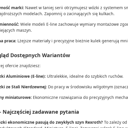
ność marki:
Nawet w taniej serii otrzymujesz wózki z systemem sm
ajdroższych modelach. Zapomnij o zacinających się kulkach.
ienność:
Wiele modeli E-line zachowuje wymiary montażowe zgod
niejących maszyn.
ha praca:
Lżejsze materiały i precyzyjne bieżnie kulek generują mni
gląd Dostępnych Wariantów
ej ofercie znajdziesz:
ki Aluminiowe (E-line):
Ultralekkie, idealne do szybkich ruchów.
ki ze Stali Nierdzewnej:
Do pracy w środowisku wilgotnym (oznacz
ny miniaturowe:
Ekonomiczne rozwiązania do precyzyjnych mech
– Najczęściej zadawane pytania
zki ekonomiczne pasują do zwykłych szyn Rexroth?
To zależy od 