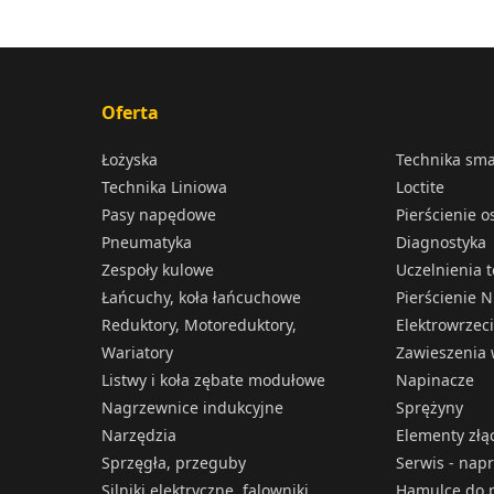
Oferta
Łożyska
Technika sm
Technika Liniowa
Loctite
Pasy napędowe
Pierścienie 
Pneumatyka
Diagnostyka
Zespoły kulowe
Uczelnienia 
Łańcuchy, koła łańcuchowe
Pierścienie N
Reduktory, Motoreduktory,
Elektrowrzec
Wariatory
Zawieszenia 
Listwy i koła zębate modułowe
Napinacze
Nagrzewnice indukcyjne
Sprężyny
Narzędzia
Elementy złą
Sprzęgła, przeguby
Serwis - nap
Silniki elektryczne, falowniki
Hamulce do p