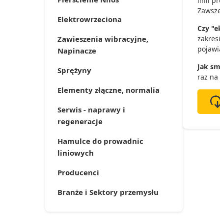
linii 
Zawsze
Elektrowrzeciona
Czy "e
Zawieszenia wibracyjne,
zakres
pojawia
Napinacze
Jak sm
Sprężyny
raz na
Elementy złączne, normalia
Serwis - naprawy i
regeneracje
Hamulce do prowadnic
liniowych
Producenci
Branże i Sektory przemysłu