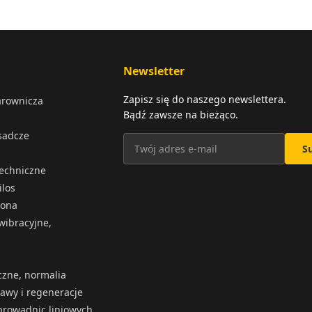
Newsletter
Zapisz się do naszego newslettera.
arownicza
Bądź zawsze na bieżąco.
osadcze
S
techniczne
ilos
iona
wibracyjne,
czne, normalia
rawy i regeneracje
rowadnic liniowych