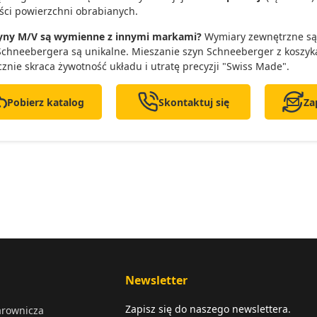
ści powierzchni obrabianych.
zyny M/V są wymienne z innymi markami?
Wymiary zewnętrzne są c
 Schneebergera są unikalne. Mieszanie szyn Schneeberger z koszy
cznie skraca żywotność układu i utratę precyzji "Swiss Made".
Pobierz katalog
Skontaktuj się
Za
Newsletter
Zapisz się do naszego newslettera.
arownicza