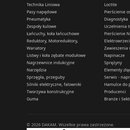
Technika Liniowa
Loctite
Pasy napędowe
Pierścienie 
Pneumatyka
Diagnostyka
Zespoły kulowe
Uczelnienia 
Łańcuchy, koła łańcuchowe
Pierścienie N
Reduktory, Motoreduktory,
Elektrowrzec
Wariatory
Zawieszenia 
Listwy i koła zębate modułowe
Napinacze
Nagrzewnice indukcyjne
Sprężyny
Narzędzia
Elementy złą
Sprzęgła, przeguby
Serwis - nap
Silniki elektryczne, falowniki
Hamulce do p
Tworzywa konstrukcyjne
Producenci
Guma
Branże i Sek
© 2026 DAKAM. Wszelkie prawa zastrzeżone.