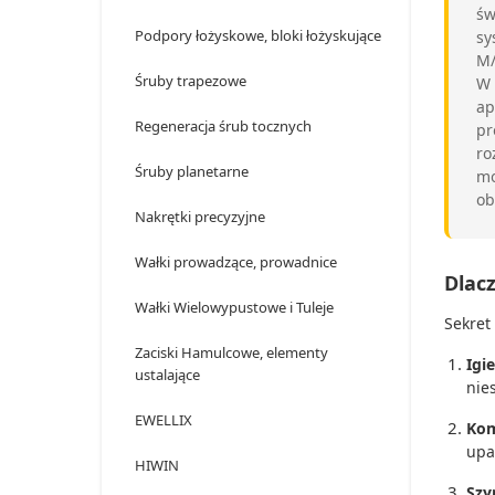
św
Podpory łożyskowe, bloki łożyskujące
sy
M/
Śruby trapezowe
W
ap
Regeneracja śrub tocznych
pr
ro
Śruby planetarne
mo
ob
Nakrętki precyzyjne
Wałki prowadzące, prowadnice
Dlac
Wałki Wielowypustowe i Tuleje
Sekret
Zaciski Hamulcowe, elementy
Igie
ustalające
nie
EWELLIX
Kom
upa
HIWIN
Szy