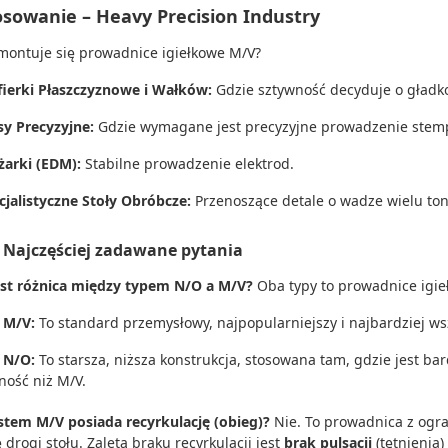
osowanie – Heavy Precision Industry
montuje się prowadnice igiełkowe M/V?
ifierki Płaszczyznowe i Wałków:
Gdzie sztywność decyduje o gładkoś
sy Precyzyjne:
Gdzie wymagane jest precyzyjne prowadzenie stem
żarki (EDM):
Stabilne prowadzenie elektrod.
cjalistyczne Stoły Obróbcze:
Przenoszące detale o wadze wielu ton
 Najczęściej zadawane pytania
est różnica między typem N/O a M/V?
Oba typy to prowadnice igi
 M/V:
To standard przemysłowy, najpopularniejszy i najbardziej ws
 N/O:
To starsza, niższa konstrukcja, stosowana tam, gdzie jest b
ność niż M/V.
stem M/V posiada recyrkulację (obieg)?
Nie. To prowadnica z ogra
 drogi stołu. Zaletą braku recyrkulacji jest
brak pulsacji
(tętnienia)