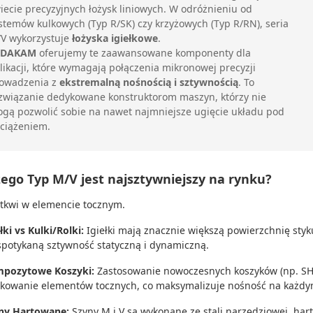
iecie precyzyjnych łożysk liniowych. W odróżnieniu od
stemów kulkowych (Typ R/SK) czy krzyżowych (Typ R/RN), seria
V wykorzystuje
łożyska igiełkowe
.
DAKAM
oferujemy te zaawansowane komponenty dla
likacji, które wymagają połączenia mikronowej precyzji
owadzenia z
ekstremalną nośnością i sztywnością
. To
związanie dedykowane konstruktorom maszyn, którzy nie
gą pozwolić sobie na nawet najmniejsze ugięcie układu pod
ciążeniem.
zego Typ M/V jest najsztywniejszy na rynku?
 tkwi w elemencie tocznym.
łki vs Kulki/Rolki:
Igiełki mają znacznie większą powierzchnię styk
spotykaną sztywność statyczną i dynamiczną.
pozytowe Koszyki:
Zastosowanie nowoczesnych koszyków (np. SHW
kowanie elementów tocznych, co maksymalizuje nośność na każdym
ny Hartowane:
Szyny M i V są wykonane ze stali narzędziowej, har