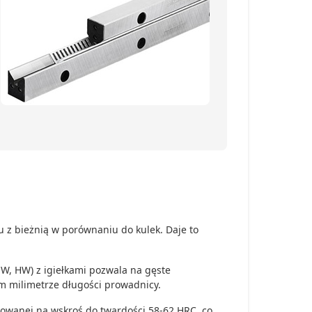
u z bieżnią w porównaniu do kulek. Daje to
, HW) z igiełkami pozwala na gęste
 milimetrze długości prowadnicy.
towanej na wskroś do twardości 58-62 HRC, co