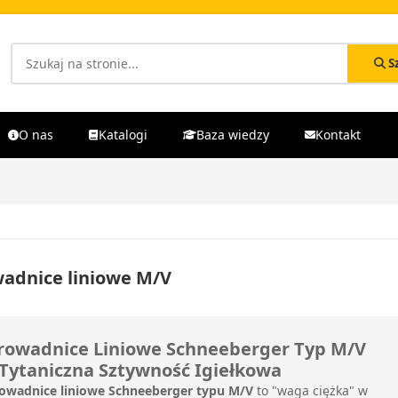
S
O nas
Katalogi
Baza wiedzy
Kontakt
adnice liniowe M/V
rowadnice Liniowe Schneeberger Typ M/V
 Tytaniczna Sztywność Igiełkowa
owadnice liniowe Schneeberger typu M/V
to "waga ciężka" w