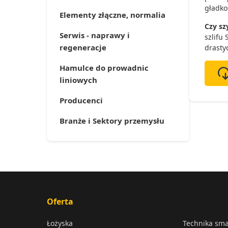
gładko
Elementy złączne, normalia
Czy s
Serwis - naprawy i
szlifu
regeneracje
drasty
Hamulce do prowadnic
liniowych
Producenci
Branże i Sektory przemysłu
Oferta
Łożyska
Technika sm