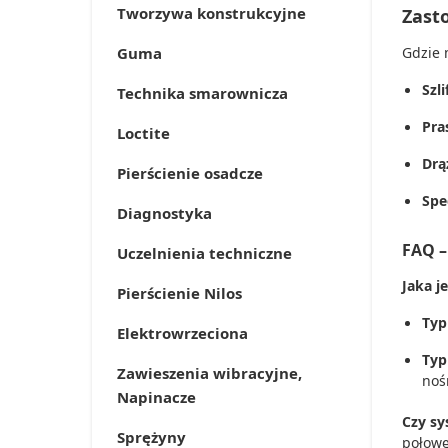
Tworzywa konstrukcyjne
Zast
Guma
Gdzie 
Szl
Technika smarownicza
Pra
Loctite
Drą
Pierścienie osadcze
Spe
Diagnostyka
FAQ –
Uczelnienia techniczne
Jaka j
Pierścienie Nilos
Typ
Elektrowrzeciona
Typ
Zawieszenia wibracyjne,
noś
Napinacze
Czy sy
Sprężyny
połowę