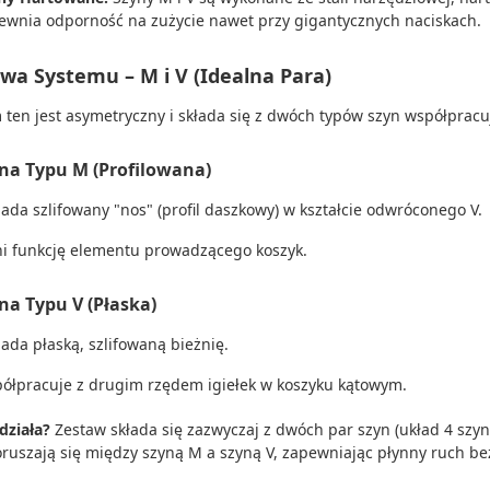
ewnia odporność na zużycie nawet przy gigantycznych naciskach.
wa Systemu – M i V (Idealna Para)
 ten jest asymetryczny i składa się z dwóch typów szyn współpracu
yna Typu M (Profilowana)
iada szlifowany "nos" (profil daszkowy) w kształcie odwróconego V.
ni funkcję elementu prowadzącego koszyk.
yna Typu V (Płaska)
iada płaską, szlifowaną bieżnię.
ółpracuje z drugim rzędem igiełek w koszyku kątowym.
działa?
Zestaw składa się zazwyczaj z dwóch par szyn (układ 4 szyn +
ruszają się między szyną M a szyną V, zapewniając płynny ruch bez e