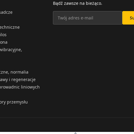
Bądź zawsze na bieżąco.
osadcze
S
techniczne
ilos
iona
wibracyjne,
czne, normalia
rawy i regeneracje
rowadnic liniowych
tory przemysłu