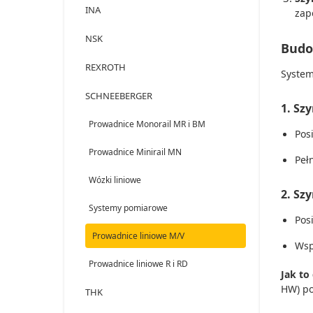
INA
zap
NSK
Budo
REXROTH
System
SCHNEEBERGER
1. Sz
Prowadnice Monorail MR i BM
Pos
Prowadnice Minirail MN
Peł
Wózki liniowe
2. Sz
Systemy pomiarowe
Pos
Prowadnice liniowe M/V
Wsp
Prowadnice liniowe R i RD
Jak to 
HW) po
THK