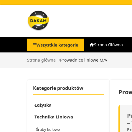
Strona Główna
Wszystkie kategorie
Strona główna
Prowadnice liniowe M/V
Kategorie produktów
Prow
Łożyska
P
Technika Liniowa
–
Śruby kulowe
Pr